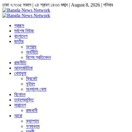
ঢাকা
৭:৭:৩৫ সকাল
|
২৪ শ্রাবণ ১৪৩৩ বঙ্গাব্দ | August 8, 2026
|
শনিবার
প্রচ্ছদ
সর্বশেষ নিউজ
বাংলাদেশ
জাতীয়
অপরাধ
অর্থনীতি
বিশেষ প্রতিবেদন
রাজনীতি
আন্তর্জাতিক
খেলাধুলা
ক্রিকেট
ফুটবল
অন্যান্য খেলা
বিনোদন
তথ্যপ্রযুক্তি
সারাদেশ
রাজধানী
আরো
ক্যাম্পাস
গণমাধ্যম
চাকুরী