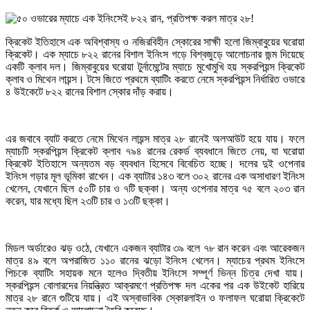
ক্রিকেট ইতিহাসে এক অবিশ্বাস্য ও নজিরবিহীন স্কোরের সাক্ষী হলো জিম্বাবুয়ের ঘরোয়া
ক্রিকেট। এক ম্যাচে ৮২২ রানের বিশাল ইনিংস গড়ে বিশ্বজুড়ে আলোচনার জন্ম দিয়েছে
একটি ক্লাব দল। জিম্বাবুয়ের ঘরোয়া টুর্নামেন্টের ম্যাচে মুখোমুখি হয় স্করপিয়ন্স ক্রিকেট
ক্লাব ও মিথেন লায়ন্স। টসে জিতে প্রথমে ব্যাটিং করতে নেমে স্করপিয়ন্স নির্ধারিত ওভারে
৪ উইকেটে ৮২২ রানের বিশাল স্কোর দাঁড় করায়।
এর জবাবে ব্যাট করতে নেমে মিথেন লায়ন্স মাত্র ২৮ রানেই অলআউট হয়ে যায়। ফলে
ম্যাচটি স্করপিয়ন্স ক্রিকেট ক্লাব ৭৯৪ রানের রেকর্ড ব্যবধানে জিতে নেয়, যা ঘরোয়া
ক্রিকেট ইতিহাসে অন্যতম বড় ব্যবধান হিসেবে বিবেচিত হচ্ছে। দলের দুই ওপেনার
ইনিংস গড়ার মূল ভূমিকা রাখেন। এক ব্যাটার ১৪৩ বলে ৩০২ রানের এক অসাধারণ ইনিংস
খেলেন, যেখানে ছিল ৫০টি চার ও ৭টি ছক্কা। অন্য ওপেনার মাত্র ৭৫ বলে ২০৩ রান
করেন, যার মধ্যে ছিল ২৩টি চার ও ১৩টি ছক্কা।
মিডল অর্ডারেও ঝড় ওঠে, যেখানে একজন ব্যাটার ৩৯ বলে ৭৮ রান করেন এবং আরেকজন
মাত্র ৪৯ বলে অপরাজিত ১১০ রানের ঝড়ো ইনিংস খেলেন। ম্যাচের প্রথম ইনিংসে
পিচকে ব্যাটিং সহায়ক মনে হলেও দ্বিতীয় ইনিংসে সম্পূর্ণ ভিন্ন চিত্র দেখা যায়।
স্করপিয়ন্স বোলারদের নিয়ন্ত্রিত আক্রমণে প্রতিপক্ষ দল একের পর এক উইকেট হারিয়ে
মাত্র ২৮ রানে গুটিয়ে যায়। এই অস্বাভাবিক স্কোরলাইন ও ফলাফল ঘরোয়া ক্রিকেটে