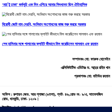
‘মার্চ টু ঢাকা’ কর্মসূচি এক দিন এগিয়ে আনার সিদ্ধান্ত ছিল ঐতিহাসিক
বিরোধী জোট নাম দেয়নি, সংবিধান সংশোধনের কাজ শুরু করছে সরকার
শেখ হাসিনার সঙ্গে পালানোর ফ্লাইট কীভাবে মিস করেছিলেন সালমান এফ রহমান
সম্পাদকঃ মো: ফারুক হোসেইন
এক্সিকিউটিভ এডিটরঃ ড. আব্দুর রহিম খান
প্রকাশকঃ মো: মতিউর রহমান
অফিস : রুপায়ন জেড. আর প্লাজা (৯তলা), প্লট- ৪৬,রোড নং- ৯/এ, সাতমসজিদ
রোড, ধানমন্ডি, ঢাকা- ১২০৯।
ইমেইল : info@banglann.com.bd,
banglanewsnetwork@gmail.com