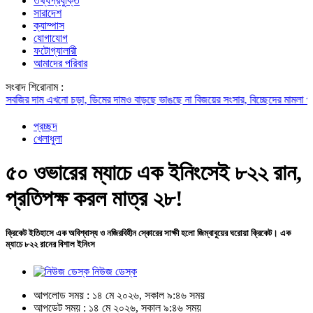
তথ্যপ্রযুক্তি
সারাদেশ
ক্যাম্পাস
যোগাযোগ
ফটোগ্যালারী
আমাদের পরিবার
সংবাদ শিরোনাম :
র দাম এখনো চড়া, ডিমের দামও বাড়ছে
ভাঙছে না বিজয়ের সংসার, বিচ্ছেদের মামলা প্রত্যাহার
প্রচ্ছদ
খেলাধুলা
৫০ ওভারের ম্যাচে এক ইনিংসেই ৮২২ রান,
প্রতিপক্ষ করল মাত্র ২৮!
ক্রিকেট ইতিহাসে এক অবিশ্বাস্য ও নজিরবিহীন স্কোরের সাক্ষী হলো জিম্বাবুয়ের ঘরোয়া ক্রিকেট। এক
ম্যাচে ৮২২ রানের বিশাল ইনিংস
নিউজ ডেস্ক
আপলোড সময় : ১৪ মে ২০২৬, সকাল ৯:৪৬ সময়
আপডেট সময় : ১৪ মে ২০২৬, সকাল ৯:৪৬ সময়