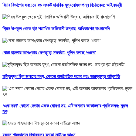
বিচার বিভাগের সবচেয়ে বড় সংকট মানবিক মূল্যবোধসম্পন্ন বিচারকের: আইনমন্ত্রী
গ্রিস উপকূল থেকে দুই শতাধিক অভিবাসী উদ্ধার, অধিকাংশই বাংলাদেশি
বোমা হামলার আশঙ্কায় দেশজুড়ে সতর্কতা, পুলিশ বলছে ‘গুজব’
মুক্তিযুদ্ধ ছিল জনতার যুদ্ধ, কোনো রাজনৈতিক দলের নয়: ভারপ্রাপ্ত রাষ্ট্রপতি
‘এক দফা’ কোনো নেতার একক ঘোষণা নয়, এটি জনতার আকাঙ্ক্ষার প্রতিফলন: নুরুল
হক
হযরত শাহজালাল বিমানবন্দরে বলাকা লাউঞ্জে আগুন