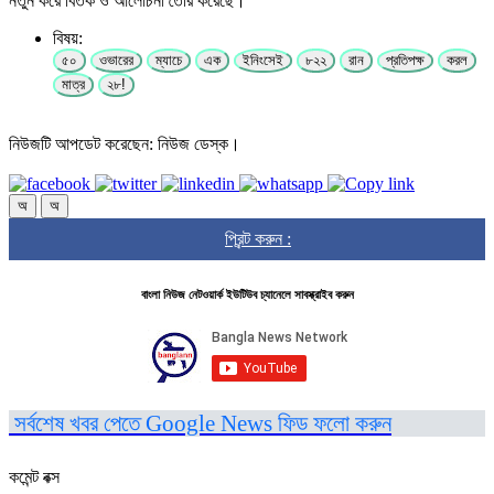
নতুন করে বিতর্ক ও আলোচনা তৈরি করেছে।
বিষয়:
৫০
ওভারের
ম্যাচে
এক
ইনিংসেই
৮২২
রান
প্রতিপক্ষ
করল
মাত্র
২৮!
নিউজটি আপডেট করেছেন: নিউজ ডেস্ক।
অ
অ
প্রিন্ট করুন :
বাংলা নিউজ নেটওয়ার্ক ইউটিউব চ্যানেলে সাবস্ক্রাইব করুন
সর্বশেষ খবর পেতে Google News ফিড ফলো করুন
কমেন্ট বক্স