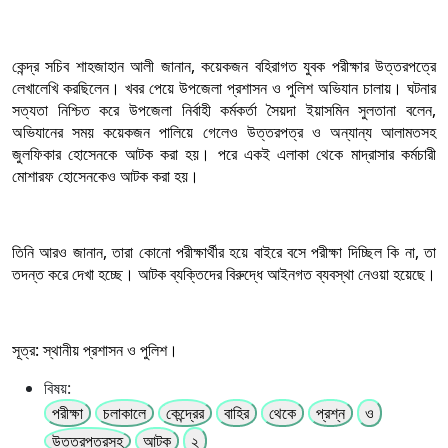
কেন্দ্র সচিব শাহজাহান আলী জানান, কয়েকজন বহিরাগত যুবক পরীক্ষার উত্তরপত্রে
লেখালেখি করছিলেন। খবর পেয়ে উপজেলা প্রশাসন ও পুলিশ অভিযান চালায়। ঘটনার
সত্যতা নিশ্চিত করে উপজেলা নির্বাহী কর্মকর্তা সৈয়দা ইয়াসমিন সুলতানা বলেন,
অভিযানের সময় কয়েকজন পালিয়ে গেলেও উত্তরপত্র ও অন্যান্য আলামতসহ
জুলফিকার হোসেনকে আটক করা হয়। পরে একই এলাকা থেকে মাদ্রাসার কর্মচারী
মোশারফ হোসেনকেও আটক করা হয়।
তিনি আরও জানান, তারা কোনো পরীক্ষার্থীর হয়ে বাইরে বসে পরীক্ষা দিচ্ছিল কি না, তা
তদন্ত করে দেখা হচ্ছে। আটক ব্যক্তিদের বিরুদ্ধে আইনগত ব্যবস্থা নেওয়া হয়েছে।
সূত্র: স্থানীয় প্রশাসন ও পুলিশ।
বিষয়:
পরীক্ষা
চলাকালে
কেন্দ্রের
বাহির
থেকে
প্রশ্ন
ও
উত্তরপত্রসহ
আটক
২