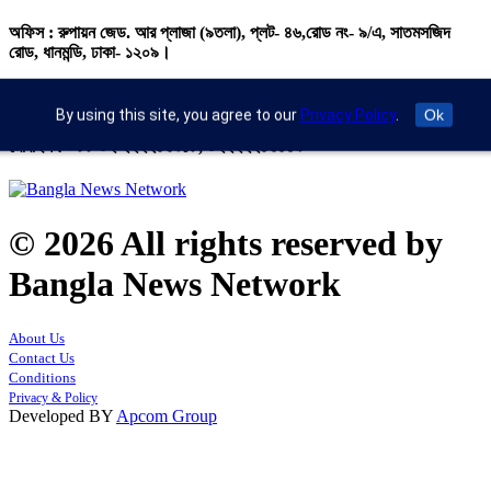
অফিস : রুপায়ন জেড. আর প্লাজা (৯তলা), প্লট- ৪৬,রোড নং- ৯/এ, সাতমসজিদ
রোড, ধানমন্ডি, ঢাকা- ১২০৯।
ইমেইল : info@banglann.com.bd,
banglanewsnetwork@gmail.com
By using this site, you agree to our
Privacy Policy
.
Ok
মোবাইল : +৮৮ ০২ ২২২২৪৬৯১৮, ০২২২২২৪৬৪৪৯
© 2026 All rights reserved by
Bangla News Network
About Us
Contact Us
Conditions
Privacy & Policy
Developed BY
Apcom Group