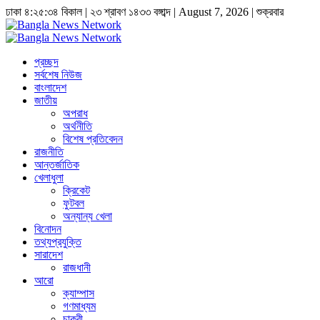
ঢাকা
৪:২৫:৩৪ বিকাল
|
২৩ শ্রাবণ ১৪৩৩ বঙ্গাব্দ | August 7, 2026
|
শুক্রবার
প্রচ্ছদ
সর্বশেষ নিউজ
বাংলাদেশ
জাতীয়
অপরাধ
অর্থনীতি
বিশেষ প্রতিবেদন
রাজনীতি
আন্তর্জাতিক
খেলাধুলা
ক্রিকেট
ফুটবল
অন্যান্য খেলা
বিনোদন
তথ্যপ্রযুক্তি
সারাদেশ
রাজধানী
আরো
ক্যাম্পাস
গণমাধ্যম
চাকুরী