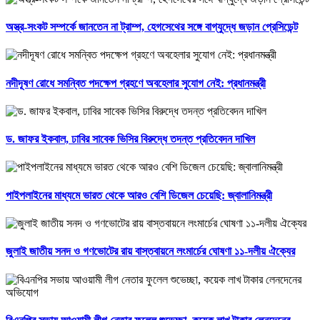
অস্ত্র-সংকট সম্পর্কে জানতেন না ট্রাম্প, হেগসেথের সঙ্গে বাগ্‌যুদ্ধে জড়ান প্রেসিডেন্ট
নদীদূষণ রোধে সমন্বিত পদক্ষেপ গ্রহণে অবহেলার সুযোগ নেই: প্রধানমন্ত্রী
ড. জাফর ইকবাল, ঢাবির সাবেক ভিসির বিরুদ্ধে তদন্ত প্রতিবেদন দাখিল
পাইপলাইনের মাধ্যমে ভারত থেকে আরও বেশি ডিজেল চেয়েছি: জ্বালানিমন্ত্রী
জুলাই জাতীয় সনদ ও গণভোটের রায় বাস্তবায়নে লংমার্চের ঘোষণা ১১-দলীয় ঐক্যের