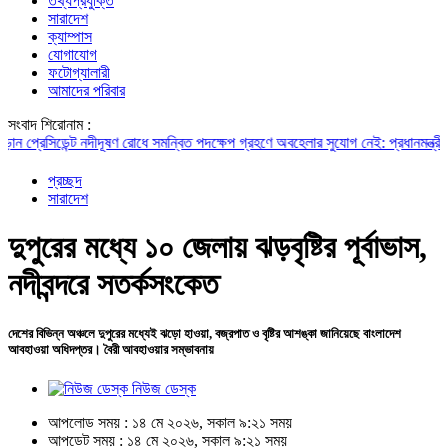
তথ্যপ্রযুক্তি
সারাদেশ
ক্যাম্পাস
যোগাযোগ
ফটোগ্যালারী
আমাদের পরিবার
সংবাদ শিরোনাম :
রেসিডেন্ট
নদীদূষণ রোধে সমন্বিত পদক্ষেপ গ্রহণে অবহেলার সুযোগ নেই: প্রধানমন্ত্রী
ড. জাফ
প্রচ্ছদ
সারাদেশ
দুপুরের মধ্যে ১০ জেলায় ঝড়বৃষ্টির পূর্বাভাস,
নদীবন্দরে সতর্কসংকেত
দেশের বিভিন্ন অঞ্চলে দুপুরের মধ্যেই ঝড়ো হাওয়া, বজ্রপাত ও বৃষ্টির আশঙ্কা জানিয়েছে বাংলাদেশ
আবহাওয়া অধিদপ্তর। বৈরী আবহাওয়ার সম্ভাবনায়
নিউজ ডেস্ক
আপলোড সময় : ১৪ মে ২০২৬, সকাল ৯:২১ সময়
আপডেট সময় : ১৪ মে ২০২৬, সকাল ৯:২১ সময়