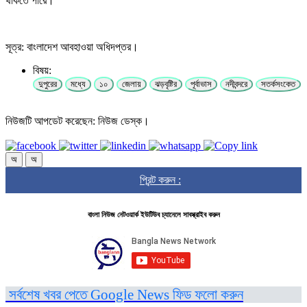
থাকতে পারে।
সূত্র: বাংলাদেশ আবহাওয়া অধিদপ্তর।
বিষয়:
দুপুরের
মধ্যে
১০
জেলায়
ঝড়বৃষ্টির
পূর্বাভাস
নদীবন্দরে
সতর্কসংকেত
নিউজটি আপডেট করেছেন: নিউজ ডেস্ক।
অ
অ
প্রিন্ট করুন :
বাংলা নিউজ নেটওয়ার্ক ইউটিউব চ্যানেলে সাবস্ক্রাইব করুন
সর্বশেষ খবর পেতে Google News ফিড ফলো করুন