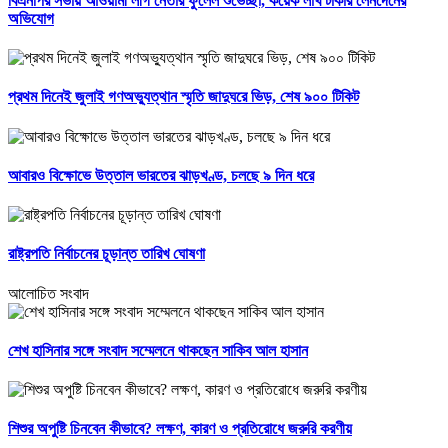
বিএনপির সভায় আওয়ামী লীগ নেতার ফুলেল শুভেচ্ছা, কয়েক লাখ টাকার লেনদেনের
অভিযোগ
প্রথম দিনেই জুলাই গণঅভ্যুত্থান স্মৃতি জাদুঘরে ভিড়, শেষ ৯০০ টিকিট
আবারও বিক্ষোভে উত্তাল ভারতের ঝাড়খণ্ড, চলছে ৯ দিন ধরে
রাষ্ট্রপতি নির্বাচনের চূড়ান্ত তারিখ ঘোষণা
আলোচিত সংবাদ
শেখ হাসিনার সঙ্গে সংবাদ সম্মেলনে থাকছেন সাকিব আল হাসান
শিশুর অপুষ্টি চিনবেন কীভাবে? লক্ষণ, কারণ ও প্রতিরোধে জরুরি করণীয়