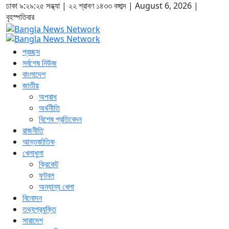
ঢাকা
৯:২৯:২৬ সন্ধ্যা
|
২২ শ্রাবণ ১৪৩৩ বঙ্গাব্দ | August 6, 2026
|
বৃহস্পতিবার
প্রচ্ছদ
সর্বশেষ নিউজ
বাংলাদেশ
জাতীয়
অপরাধ
অর্থনীতি
বিশেষ প্রতিবেদন
রাজনীতি
আন্তর্জাতিক
খেলাধুলা
ক্রিকেট
ফুটবল
অন্যান্য খেলা
বিনোদন
তথ্যপ্রযুক্তি
সারাদেশ