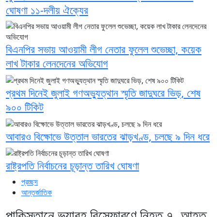
ঘোষণা ১১-দলীয় ঐক্যের
বিএনপির সভায় আওয়ামী লীগ নেতার ফুলেল শুভেচ্ছা, কয়েক
লাখ টাকার লেনদেনের অভিযোগ
প্রথম দিনেই জুলাই গণঅভ্যুত্থান স্মৃতি জাদুঘরে ভিড়, শেষ
৯০০ টিকিট
আবারও বিক্ষোভে উত্তাল ভারতের ঝাড়খণ্ড, চলছে ৯ দিন ধরে
রাষ্ট্রপতি নির্বাচনের চূড়ান্ত তারিখ ঘোষণা
প্রচ্ছদ
আন্তর্জাতিক
পাকিস্তানে ভয়াবহ বিস্ফোরণে নিহত ৭, আহত