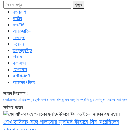
খুজুন
বাংলাদেশ
জাতীয়
রাজনীতি
আন্তর্জাতিক
খেলাধুলা
বিনোদন
তথ্যপ্রযুক্তি
সারাদেশ
ক্যাম্পাস
যোগাযোগ
ফটোগ্যালারী
আমাদের পরিবার
সংবাদ শিরোনাম :
েন না ট্রাম্প, হেগসেথের সঙ্গে বাগ্‌যুদ্ধে জড়ান প্রেসিডেন্ট
নদীদূষণ রোধে সমন্বিত পদক্ষেপ গ
সর্বশেষ সংবাদ
শেখ হাসিনার সঙ্গে পালানোর ফ্লাইট কীভাবে মিস করেছিলেন
সালমান এফ রহমান