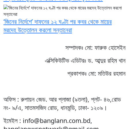
‘জিনের নির্দেশে’ দাফনের ১২ ঘণ্টা পর কবর থেকে মায়ের
মরদেহ উত্তোলন করলো সন্তানেরা
সম্পাদকঃ মো: ফারুক হোসেইন
এক্সিকিউটিভ এডিটরঃ ড. আব্দুর রহিম খান
প্রকাশকঃ মো: মতিউর রহমান
অফিস : রুপায়ন জেড. আর প্লাজা (৯তলা), প্লট- ৪৬,রোড
নং- ৯/এ, সাতমসজিদ রোড, ধানমন্ডি, ঢাকা- ১২০৯।
ইমেইল : info@banglann.com.bd,
banglanewsnetwork@gmail.com