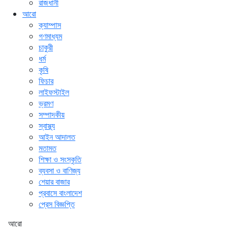
রাজধানী
আরো
ক্যাম্পাস
গণমাধ্যম
চাকুরী
ধর্ম
কৃষি
ফিচার
লাইফস্টাইল
ভ্রমণ
সম্পাদকীয়
স্বাস্থ্য
আইন আদালত
মতামত
শিক্ষা ও সংস্কৃতি
ব্যবসা ও বাণিজ্য
শেয়ার বাজার
প্রবাসে বাংলাদেশ
প্রেস বিজ্ঞপ্তি
আরো