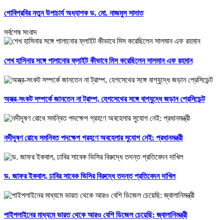
গোবিপ্রবির নতুন উপাচার্য অধ্যাপক ড. মো. নাজমুস সাদাত
সর্বশেষ সংবাদ
শেখ হাসিনার সঙ্গে পালানোর ফ্লাইট কীভাবে মিস করেছিলেন সালমান এফ রহমান
অস্ত্র-সংকট সম্পর্কে জানতেন না ট্রাম্প, হেগসেথের সঙ্গে বাগ্‌যুদ্ধে জড়ান প্রেসিডেন্ট
নদীদূষণ রোধে সমন্বিত পদক্ষেপ গ্রহণে অবহেলার সুযোগ নেই: প্রধানমন্ত্রী
ড. জাফর ইকবাল, ঢাবির সাবেক ভিসির বিরুদ্ধে তদন্ত প্রতিবেদন দাখিল
পাইপলাইনের মাধ্যমে ভারত থেকে আরও বেশি ডিজেল চেয়েছি: জ্বালানিমন্ত্রী