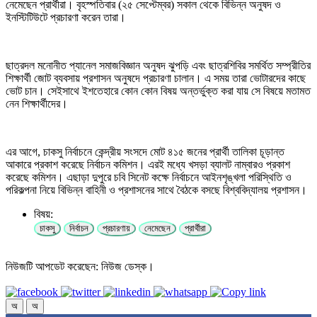
নেমেছেন প্রার্থীরা। বৃহস্পতিবার (২৫ সেপ্টেম্বর) সকাল থেকে বিভিন্ন অনুষদ ও
ইনস্টিটিউটে প্রচারণা করেন তারা।
ছাত্রদল মনোনীত প্যানেল সমাজবিজ্ঞান অনুষদ ঝুপড়ি এবং ছাত্রশিবির সমর্থিত সম্প্রীতির
শিক্ষার্থী জোট ব্যবসায় প্রশাসন অনুষদে প্রচারণা চালান। এ সময় তারা ভোটারদের কাছে
ভোট চান। সেইসাথে ইশতেহারে কোন কোন বিষয় অন্তর্ভুক্ত করা যায় সে বিষয়ে মতামত
নেন শিক্ষার্থীদের।
এর আগে, চাকসু নির্বাচনে কেন্দ্রীয় সংসদে মোট ৪১৫ জনের প্রার্থী তালিকা চূড়ান্ত
আকারে প্রকাশ করেছে নির্বাচন কমিশন। এরই মধ্যে খসড়া ব্যালট নাম্বারও প্রকাশ
করেছে কমিশন। এছাড়া দুপুরে চবি সিনেট কক্ষে নির্বাচনে আইনশৃঙ্খলা পরিস্থিতি ও
পরিকল্পনা নিয়ে বিভিন্ন বাহিনী ও প্রশাসনের সাথে বৈঠকে বসছে বিশ্ববিদ্যালয় প্রশাসন।
বিষয়:
চাকসু
নির্বাচন
প্রচারণায়
নেমেছেন
প্রার্থীরা
নিউজটি আপডেট করেছেন: নিউজ ডেস্ক।
অ
অ