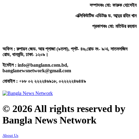
সম্পাদকঃ মো: ফারুক হোসেইন
এক্সিকিউটিভ এডিটরঃ ড. আব্দুর রহিম খান
প্রকাশকঃ মো: মতিউর রহমান
অফিস : রুপায়ন জেড. আর প্লাজা (৯তলা), প্লট- ৪৬,রোড নং- ৯/এ, সাতমসজিদ
রোড, ধানমন্ডি, ঢাকা- ১২০৯।
ইমেইল : info@banglann.com.bd,
banglanewsnetwork@gmail.com
মোবাইল : +৮৮ ০২ ২২২২৪৬৯১৮, ০২২২২২৪৬৪৪৯
© 2026 All rights reserved by
Bangla News Network
About Us