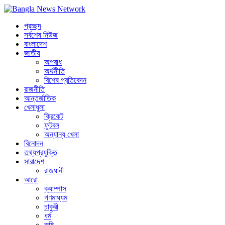
প্রচ্ছদ
সর্বশেষ নিউজ
বাংলাদেশ
জাতীয়
অপরাধ
অর্থনীতি
বিশেষ প্রতিবেদন
রাজনীতি
আন্তর্জাতিক
খেলাধুলা
ক্রিকেট
ফুটবল
অন্যান্য খেলা
বিনোদন
তথ্যপ্রযুক্তি
সারাদেশ
রাজধানী
আরো
ক্যাম্পাস
গণমাধ্যম
চাকুরী
ধর্ম
কৃষি