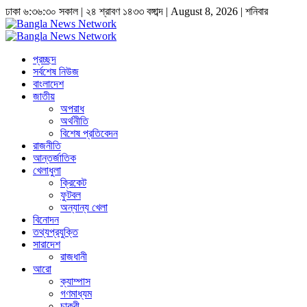
ঢাকা
৬:৩৬:৩১ সকাল
|
২৪ শ্রাবণ ১৪৩৩ বঙ্গাব্দ | August 8, 2026
|
শনিবার
প্রচ্ছদ
সর্বশেষ নিউজ
বাংলাদেশ
জাতীয়
অপরাধ
অর্থনীতি
বিশেষ প্রতিবেদন
রাজনীতি
আন্তর্জাতিক
খেলাধুলা
ক্রিকেট
ফুটবল
অন্যান্য খেলা
বিনোদন
তথ্যপ্রযুক্তি
সারাদেশ
রাজধানী
আরো
ক্যাম্পাস
গণমাধ্যম
চাকুরী