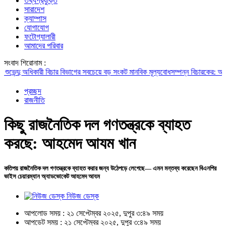
তথ্যপ্রযুক্তি
সারাদেশ
ক্যাম্পাস
যোগাযোগ
ফটোগ্যালারী
আমাদের পরিবার
সংবাদ শিরোনাম :
দু অধিকারী
বিচার বিভাগের সবচেয়ে বড় সংকট মানবিক মূল্যবোধসম্পন্ন বিচারকের: আইনমন্ত্রী
প্রচ্ছদ
রাজনীতি
কিছু রাজনৈতিক দল গণতন্ত্রকে ব্যাহত
করছে: আহমেদ আযম খান
কতিপয় রাজনৈতিক দল গণতন্ত্রকে ব্যাহত করার জন্য উঠেপড়ে লেগেছে— এমন মন্তব্য করেছেন বিএনপির
ভাইস চেয়ারম্যান অ্যাডভোকেট আহমেদ আযম
নিউজ ডেস্ক
আপলোড সময় : ২১ সেপ্টেম্বর ২০২৫, দুপুর ৩:৪৯ সময়
আপডেট সময় : ২১ সেপ্টেম্বর ২০২৫, দুপুর ৩:৪৯ সময়