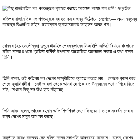
ছবি : সংগৃহীত
কতিপয় রাজনৈতিক দল গণতন্ত্রকে ব্যাহত করার জন্য উঠেপড়ে লেগেছে— এমন মন্তব্য
করেছেন বিএনপির ভাইস চেয়ারম্যান অ্যাডভোকেট আহমেদ আযম খান।
রোববার (২১ সেপ্টেম্বর) দুপুরে টাঙ্গাইল প্রেসক্লাবের ভিআইপি অডিটোরিয়ামে বাংলাদেশ
মহিলা দলের ৪৭তম প্রতিষ্ঠা বার্ষিকী উপলক্ষে আয়োজিত আলোচনা সভায় এ কথা বলেন
তিনি।
তিনি বলেন, ওই কতিপয় দল দেশের সম্প্রীতিকে ব্যাহত করতে চায়। দেশকে ধ্বংস করে
গেছে ফ্যাসিবাদীরা। সেই জায়গা থেকে আমরা দেশকে যত উন্নয়নের পথে এগিয়ে নিতে
চাই, সেখানে কিছু দল বাঁধা হয়ে দাঁড়াচ্ছে।
তিনি আরও বলেন, তারেক রহমান অতি শিগগিরই দেশে ফিরবেন। তাকে সংবর্ধনা দেয়ার
জন্য দেশের মানুষ অপেক্ষা করছে।
অনুষ্ঠানে আরও বক্তব্য দেন মহিলা দলের সভাপতি আফরোজা আব্বাস। বলেন, দেশের