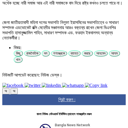
অর্ধেক হচ্ছে নারী সমাজ আর এই নারী সমাজকে বাদ দিয়ে রাষ্ট্র কখনও চলতে পারে না।
জেলা জাতীয়তাবাদী মহিলা দলের সভাপতি নিলুফা ইয়াসমিনের সভাপতিত্বে ও সাধারণ
সম্পাদক এডভোকেট রক্সি মেহেদীর সঞ্চালনায় আরও বক্তব্য রাখেন জেলা বিএনপির
সভাপতি হাসানুজ্জামিল শাহিন, সাধারণ সম্পাদক এড. ফরহাদ ইকবালসহ অন্যান্য
নেতাকর্মীরা।
বিষয়:
কিছু
রাজনৈতিক
দল
গণতন্ত্রকে
ব্যাহত
করছে
আহমেদ
আযম
খান
নিউজটি আপডেট করেছেন: নিউজ ডেস্ক।
অ
অ
প্রিন্ট করুন :
বাংলা নিউজ নেটওয়ার্ক ইউটিউব চ্যানেলে সাবস্ক্রাইব করুন