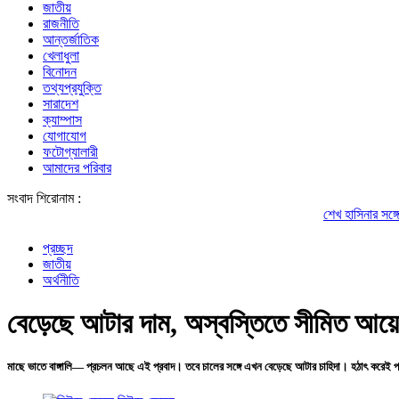
জাতীয়
রাজনীতি
আন্তর্জাতিক
খেলাধুলা
বিনোদন
তথ্যপ্রযুক্তি
সারাদেশ
ক্যাম্পাস
যোগাযোগ
ফটোগ্যালারী
আমাদের পরিবার
সংবাদ শিরোনাম :
শেখ হাসিনার সঙ্গে পালানোর ফ্
প্রচ্ছদ
জাতীয়
অর্থনীতি
বেড়েছে আটার দাম, অস্বস্তিতে সীমিত আয়ের
মাছে ভাতে বাঙ্গালি— প্রচলন আছে এই প্রবাদ। তবে চালের সঙ্গে এখন বেড়েছে আটার চাহিদা। হঠাৎ করেই পাই