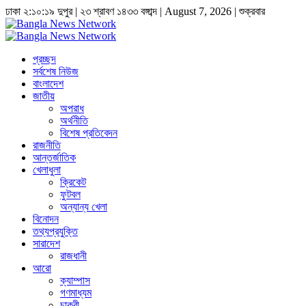
ঢাকা
২:১০:২০ দুপুর
|
২৩ শ্রাবণ ১৪৩৩ বঙ্গাব্দ | August 7, 2026
|
শুক্রবার
প্রচ্ছদ
সর্বশেষ নিউজ
বাংলাদেশ
জাতীয়
অপরাধ
অর্থনীতি
বিশেষ প্রতিবেদন
রাজনীতি
আন্তর্জাতিক
খেলাধুলা
ক্রিকেট
ফুটবল
অন্যান্য খেলা
বিনোদন
তথ্যপ্রযুক্তি
সারাদেশ
রাজধানী
আরো
ক্যাম্পাস
গণমাধ্যম
চাকুরী