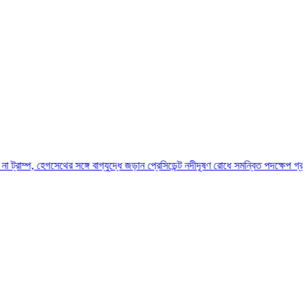
থের সঙ্গে বাগ্‌যুদ্ধে জড়ান প্রেসিডেন্ট
নদীদূষণ রোধে সমন্বিত পদক্ষেপ গ্রহণে অবহেলার সুযো