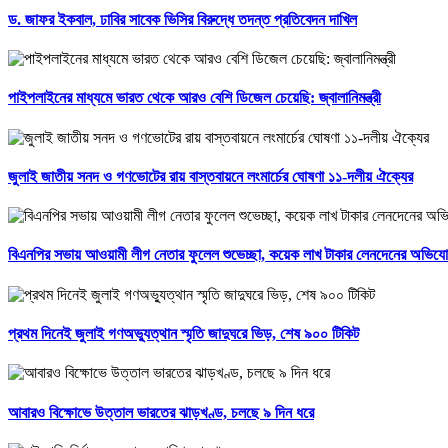
ড. জাফর ইকবাল, ঢাবির সাবেক ভিসির বিরুদ্ধে তদন্ত প্রতিবেদন দাখিল
পাইপলাইনের মাধ্যমে ভারত থেকে আরও বেশি ডিজেল চেয়েছি: জ্বালানিমন্ত্রী
জুলাই জাতীয় সনদ ও গণভোটের রায় বাস্তবায়নে লংমার্চের ঘোষণা ১১-দলীয় ঐক্যের
বিএনপির সভায় আওয়ামী লীগ নেতার ফুলেল শুভেচ্ছা, কয়েক লাখ টাকার লেনদেনের অভিয
প্রথম দিনেই জুলাই গণঅভ্যুত্থান স্মৃতি জাদুঘরে ভিড়, শেষ ৯০০ টিকিট
আবারও বিক্ষোভে উত্তাল ভারতের ঝাড়খণ্ড, চলছে ৯ দিন ধরে