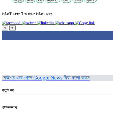
বেড়েছে
আটার
দাম
অস্বস্তিতে
সীমিত
আয়ের
ক্রেতারা
নিউজটি আপডেট করেছেন: নিউজ ডেস্ক।
অ
অ
সর্বশেষ খবর পেতে Google News ফিড ফলো করুন
কমেন্ট বক্স
প্রতিবেদকের তথ্য