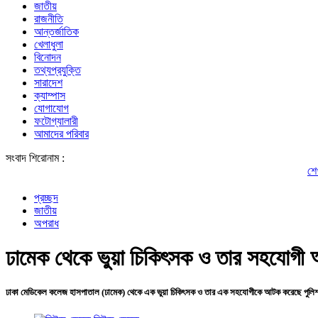
জাতীয়
রাজনীতি
আন্তর্জাতিক
খেলাধুলা
বিনোদন
তথ্যপ্রযুক্তি
সারাদেশ
ক্যাম্পাস
যোগাযোগ
ফটোগ্যালারী
আমাদের পরিবার
সংবাদ শিরোনাম :
শেখ হাসিনার 
প্রচ্ছদ
জাতীয়
অপরাধ
ঢামেক থেকে ভুয়া চিকিৎসক ও তার সহযোগী
ঢাকা মেডিকেল কলেজ হাসপাতাল (ঢামেক) থেকে এক ভুয়া চিকিৎসক ও তার এক সহযোগীকে আটক করেছে পুলি