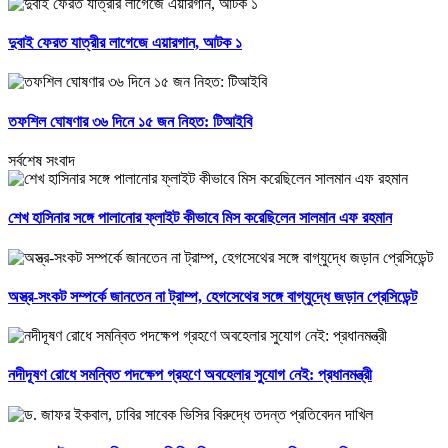
দুবাই ফেরত যাত্রীর লাগেজে এয়ারগান, আটক ১
তফশিল ঘোষণার ৩৬ দিনে ১৫ জন নিহত: টিআইবি
সর্বশেষ সংবাদ
শেখ হাসিনার সঙ্গে পালানোর ফ্লাইট কীভাবে মিস করেছিলেন সালমান এফ রহমান
অস্ত্র-সংকট সম্পর্কে জানতেন না ট্রাম্প, হেগসেথের সঙ্গে বাগ্‌যুদ্ধে জড়ান প্রেসিডেন্ট
নদীদূষণ রোধে সমন্বিত পদক্ষেপ গ্রহণে অবহেলার সুযোগ নেই: প্রধানমন্ত্রী