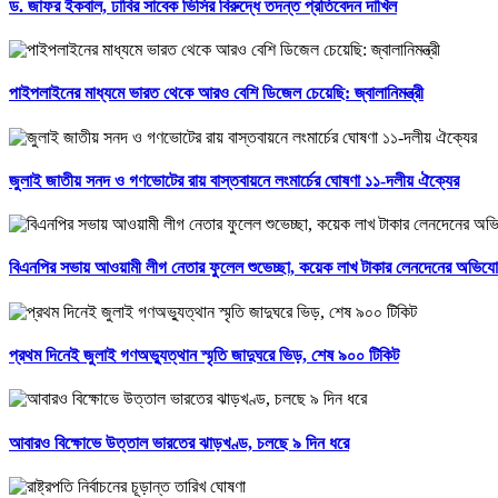
ড. জাফর ইকবাল, ঢাবির সাবেক ভিসির বিরুদ্ধে তদন্ত প্রতিবেদন দাখিল
পাইপলাইনের মাধ্যমে ভারত থেকে আরও বেশি ডিজেল চেয়েছি: জ্বালানিমন্ত্রী
জুলাই জাতীয় সনদ ও গণভোটের রায় বাস্তবায়নে লংমার্চের ঘোষণা ১১-দলীয় ঐক্যের
বিএনপির সভায় আওয়ামী লীগ নেতার ফুলেল শুভেচ্ছা, কয়েক লাখ টাকার লেনদেনের অভিয
প্রথম দিনেই জুলাই গণঅভ্যুত্থান স্মৃতি জাদুঘরে ভিড়, শেষ ৯০০ টিকিট
আবারও বিক্ষোভে উত্তাল ভারতের ঝাড়খণ্ড, চলছে ৯ দিন ধরে