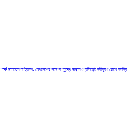
ন না ট্রাম্প, হেগসেথের সঙ্গে বাগ্‌যুদ্ধে জড়ান প্রেসিডেন্ট
নদীদূষণ রোধে সমন্বিত পদক্ষেপ গ