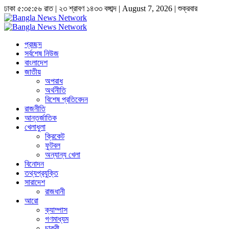
ঢাকা
৫:৩৫:৫৭ রাত
|
২৩ শ্রাবণ ১৪৩৩ বঙ্গাব্দ | August 7, 2026
|
শুক্রবার
প্রচ্ছদ
সর্বশেষ নিউজ
বাংলাদেশ
জাতীয়
অপরাধ
অর্থনীতি
বিশেষ প্রতিবেদন
রাজনীতি
আন্তর্জাতিক
খেলাধুলা
ক্রিকেট
ফুটবল
অন্যান্য খেলা
বিনোদন
তথ্যপ্রযুক্তি
সারাদেশ
রাজধানী
আরো
ক্যাম্পাস
গণমাধ্যম
চাকুরী