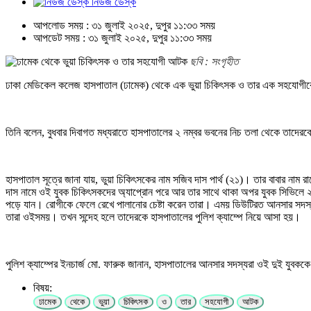
নিউজ ডেস্ক
আপলোড সময় : ৩১ জুলাই ২০২৫, দুপুর ১১:৩৩ সময়
আপডেট সময় : ৩১ জুলাই ২০২৫, দুপুর ১১:৩৩ সময়
ছবি : সংগৃহীত
ঢাকা মেডিকেল কলেজ হাসপাতাল (ঢামেক) থেকে এক ভুয়া চিকিৎসক ও তার এক সহযোগীকে
তিনি বলেন, বুধবার দিবাগত মধ্যরাতে হাসপাতালের ২ নম্বর ভবনের নিচ তলা থেকে তাদে
হাসপাতাল সূত্রে জানা যায়, ভুয়া চিকিৎসকের নাম সজিব দাস পার্থ (২১)। তার বাবার নাম 
দাস নামে ওই যুবক চিকিৎসকদের অ্যাপ্রোন পরে আর তার সাথে থাকা অপর যুবক সিভিলে ২ 
পড়ে যান। রোগীকে ফেলে রেখে পালানোর চেষ্টা করেন তারা। এময় ডিউটিরত আনসার সদস্
তারা ওইসময়। তখন সন্দেহ হলে তাদেরকে হাসপাতালের পুলিশ ক্যাম্পে নিয়ে আসা হয়।
পুলিশ ক্যাম্পের ইনচার্জ মো. ফারুক জানান, হাসপাতালের আনসার সদস্যরা ওই দুই যুবক
বিষয়:
ঢামেক
থেকে
ভুয়া
চিকিৎসক
ও
তার
সহযোগী
আটক