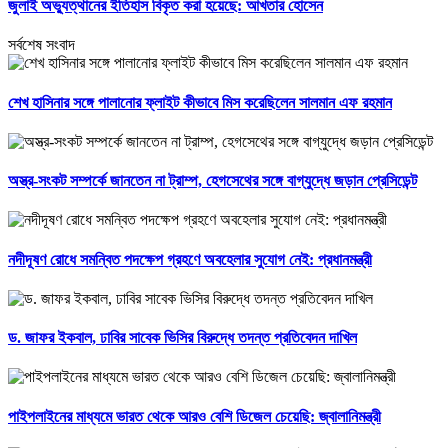
জুলাই অভ্যুত্থানের ইতিহাস বিকৃত করা হয়েছে: আখতার হোসেন
সর্বশেষ সংবাদ
শেখ হাসিনার সঙ্গে পালানোর ফ্লাইট কীভাবে মিস করেছিলেন সালমান এফ রহমান
অস্ত্র-সংকট সম্পর্কে জানতেন না ট্রাম্প, হেগসেথের সঙ্গে বাগ্‌যুদ্ধে জড়ান প্রেসিডেন্ট
নদীদূষণ রোধে সমন্বিত পদক্ষেপ গ্রহণে অবহেলার সুযোগ নেই: প্রধানমন্ত্রী
ড. জাফর ইকবাল, ঢাবির সাবেক ভিসির বিরুদ্ধে তদন্ত প্রতিবেদন দাখিল
পাইপলাইনের মাধ্যমে ভারত থেকে আরও বেশি ডিজেল চেয়েছি: জ্বালানিমন্ত্রী