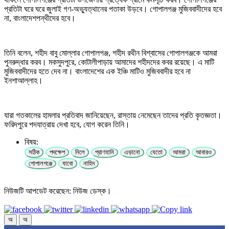
প্রতিটা ঘরে ঘরে জুলাই গণ-অভ্যুত্থানের পতাকা উড়বে। গোপালগঞ্জ মুজিববাদীদের হবে
না, বাংলাদেশপন্থীদের হবে।
তিনি বলেন, শহীদ বাবু মোল্লার গোপালগঞ্জ, শহীদ রথীন বিশ্বাসের গোপালগঞ্জকে আমরা
পুনরুদ্ধার করব। মকসুদপুরে, কোটালীপাড়ায় আমাদের শহীদদের কবর রয়েছে। এ মাটি
মুজিববাদীদের হতে দেব না। বাংলাদেশের এক ইঞ্চি মাটিও মুজিববাদীর হবে না
ইনশাআল্লাহ।
যারা গতকালের হামলার প্রতিবাদ জানিয়েছেন, রাস্তায় নেমেছেন তাদের প্রতি কৃতজ্ঞতা।
ফরিদপুরে পদযাত্রায় দেখা হবে, যোগ করেন তিনি।
বিষয়:
সঠিক
পদক্ষেপ
নিলে
প্রাণহানি
এড়ানো
যেতো
আমরা
আবারও
গোপালগঞ্জে
যাবো
নাহিদ
নিউজটি আপডেট করেছেন: নিউজ ডেস্ক।
অ
অ