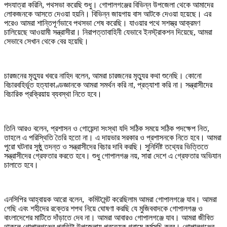
পদযাত্রা করিনি, পথসভা করেছি শুধু। গোপালগঞ্জের বিভিন্ন উপজেলা থেকে আমাদের
লোকজনকে আসতে দেওয়া হয়নি। বিভিন্ন জায়গায় বাস আটকে দেওয়া হয়েছে। এর
পরেও আমরা শান্তিপূর্ণভাবে পথসভা শেষ করেছি। যাওয়ার পথে সশস্ত্র আক্রমণ
চালিয়েছে আওয়ামী সন্ত্রাসীরা। নিরাপত্তাবাহিনী যেভাবে ইনস্ট্রাকশন দিয়েছে, আমরা
সেভাবে সেখান থেকে বের হয়েছি।
চারজনের মৃত্যুর খবরে নাহিদ বলেন, আমরা চারজনের মৃত্যুর কথা শুনেছি। কোনো
বিচারবহির্ভূত হত্যাকাণ্ডজ্ঞানকে আমরা সমর্থন করি না, প্রত্যাশা করি না। সন্ত্রাসীদের
বিচারিক প্রক্রিয়ায় ব্যবস্থা নিতে হবে।
তিনি আরও বলেন, প্রশাসন ও গোয়েন্দা সংস্থা যদি সঠিক সময়ে সঠিক পদক্ষেপ নিত,
তাহলে এ পরিস্থিতি তৈরি হতো না। এ দায়ভার সরকার ও প্রশাসনকে নিতে হবে। আমরা
পুরো ঘটনার সুষ্ঠু তদন্ত ও সন্ত্রাসীদের বিচার দাবি করছি। সুনির্দিষ্ট তথ্যের ভিত্তিতে
সন্ত্রাসীদের গ্রেফতার করতে হবে। শুধু গোপালগঞ্জ নয়, সারা দেশে এ গ্রেফতার অভিযান
চালাতে হবে।
এনসিপির আহ্বায়ক আরো বলেন, কমিটমেন্ট করেছিলাম আমরা গোপালগঞ্জে যাব। আমরা
গেছি এবং শহীদের রক্তের শপথ নিয়ে ঘোষণা করছি যে মুজিববাদকে গোপালগঞ্জ ও
বাংলাদেশের মাটিতে দাঁড়াতে দেব না। আমরা আবারও গোপালগঞ্জে যাব। আমরা জীবিত
থাকলে গোপালগঞ্জের প্রতিটা উপজেলায় প্রত্যেক গ্রামে কর্মসূচি করব। গোপালগঞ্জের