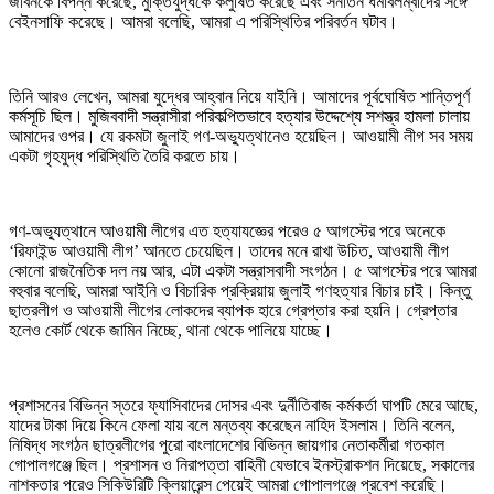
জীবনকে বিপন্ন করেছে, মুক্তিযুদ্ধকে কলুষিত করেছে এবং সনাতন ধর্মাবলম্বীদের সঙ্গে
বেইনসাফি করেছে। আমরা বলেছি, আমরা এ পরিস্থিতির পরিবর্তন ঘটাব।
তিনি আরও লেখেন, আমরা যুদ্ধের আহ্বান নিয়ে যাইনি। আমাদের পূর্বঘোষিত শান্তিপূর্ণ
কর্মসূচি ছিল। মুজিববাদী সন্ত্রাসীরা পরিকল্পিতভাবে হত্যার উদ্দেশ্যে সশস্ত্র হামলা চালায়
আমাদের ওপর। যে রকমটা জুলাই গণ-অভ্যুত্থানেও হয়েছিল। আওয়ামী লীগ সব সময়
একটা গৃহযুদ্ধ পরিস্থিতি তৈরি করতে চায়।
গণ-অভ্যুত্থানে আওয়ামী লীগের এত হত্যাযজ্ঞের পরেও ৫ আগস্টের পরে অনেকে
‘রিফাইন্ড আওয়ামী লীগ’ আনতে চেয়েছিল। তাদের মনে রাখা উচিত, আওয়ামী লীগ
কোনো রাজনৈতিক দল নয় আর, এটা একটা সন্ত্রাসবাদী সংগঠন। ৫ আগস্টের পরে আমরা
বহুবার বলেছি, আমরা আইনি ও বিচারিক প্রক্রিয়ায় জুলাই গণহত্যার বিচার চাই। কিন্তু
ছাত্রলীগ ও আওয়ামী লীগের লোকদের ব্যাপক হারে গ্রেপ্তার করা হয়নি। গ্রেপ্তার
হলেও কোর্ট থেকে জামিন নিচ্ছে, থানা থেকে পালিয়ে যাচ্ছে।
প্রশাসনের বিভিন্ন স্তরে ফ্যাসিবাদের দোসর এবং দুর্নীতিবাজ কর্মকর্তা ঘাপটি মেরে আছে,
যাদের টাকা দিয়ে কিনে ফেলা যায় বলে মন্তব্য করেছেন নাহিদ ইসলাম। তিনি বলেন,
নিষিদ্ধ সংগঠন ছাত্রলীগের পুরো বাংলাদেশের বিভিন্ন জায়গার নেতাকর্মীরা গতকাল
গোপালগঞ্জে ছিল। প্রশাসন ও নিরাপত্তা বাহিনী যেভাবে ইনস্ট্রাকশন দিয়েছে, সকালের
নাশকতার পরেও সিকিউরিটি ক্লিয়ারেন্স পেয়েই আমরা গোপালগঞ্জে প্রবেশ করেছি।