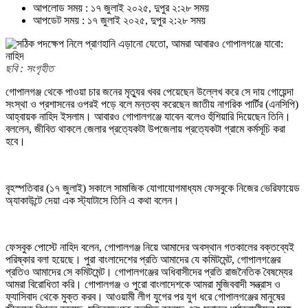
আপলোড সময় : ১৭ জুলাই ২০২৫, দুপুর ২:২৮ সময়
আপডেট সময় : ১৭ জুলাই ২০২৫, দুপুর ২:২৮ সময়
ছবি : সংগৃহীত
গোপালগঞ্জ থেকে পাওয়া চার জনের মৃত্যুর খবর পেয়েছেন উল্লেখ করে সে দায় গোয়েন্দা
সংস্থা ও প্রশাসনের ওপরই পড়ে বলে মন্তব্য করেছেন জাতীয় নাগরিক পার্টির (এনসিপি)
আহ্বায়ক নাহিদ ইসলাম। আবারও গোপালগঞ্জে যাবেন বলেও হুঁশিয়ারি দিয়েছেন তিনি।
বললেন, জীবিত থাকলে জেলার প্রত্যেকটা উপজেলায় প্রত্যেকটা গ্রামে কর্মসূচি করা
হবে।
বৃহস্পতিবার (১৭ জুলাই) সকালে সামাজিক যোগাযোগমাধ্যম ফেসবুকে নিজের ভেরিফায়েড
অ্যাকাউন্টে দেয়া এক স্ট্যাটাসে তিনি এ কথা বলেন।
ফেসবুক পোস্টে নাহিদ বলেন, গোপালগঞ্জ নিয়ে আমাদের অবস্থান গতকালের বক্তব্যেই
পরিষ্কার বলা হয়েছে। পুরা বাংলাদেশের প্রতি আমাদের যে কমিটমেন্ট, গোপালগঞ্জের
প্রতিও আমাদের সে কমিটমেন্ট। গোপালগঞ্জের অধিবাসীদের প্রতি রাজনৈতিক বৈষম্যের
আমরা বিরোধিতা করি। গোপালগঞ্জ ও পুরো বাংলাদেশকে আমরা মুজিববাদী সন্ত্রাস ও
ফ্যাসিবাদ থেকে মুক্ত করব। আওয়ামী লীগ যুগের পর যুগ ধরে গোপালগঞ্জের মানুষের