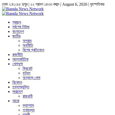
ঢাকা
২:৪১:৫৫ দুপুর
|
২২ শ্রাবণ ১৪৩৩ বঙ্গাব্দ | August 6, 2026
|
বৃহস্পতিবার
প্রচ্ছদ
সর্বশেষ নিউজ
বাংলাদেশ
জাতীয়
অপরাধ
অর্থনীতি
বিশেষ প্রতিবেদন
রাজনীতি
আন্তর্জাতিক
খেলাধুলা
ক্রিকেট
ফুটবল
অন্যান্য খেলা
বিনোদন
তথ্যপ্রযুক্তি
সারাদেশ
রাজধানী
আরো
ক্যাম্পাস
গণমাধ্যম
চাকুরী