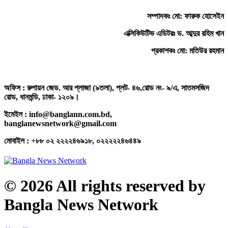
সম্পাদকঃ মো: ফারুক হোসেইন
এক্সিকিউটিভ এডিটরঃ ড. আব্দুর রহিম খান
প্রকাশকঃ মো: মতিউর রহমান
অফিস : রুপায়ন জেড. আর প্লাজা (৯তলা), প্লট- ৪৬,রোড নং- ৯/এ, সাতমসজিদ
রোড, ধানমন্ডি, ঢাকা- ১২০৯।
ইমেইল : info@banglann.com.bd,
banglanewsnetwork@gmail.com
মোবাইল : +৮৮ ০২ ২২২২৪৬৯১৮, ০২২২২২৪৬৪৪৯
© 2026 All rights reserved by
Bangla News Network