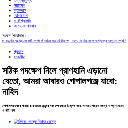
তথ্যপ্রযুক্তি
সারাদেশ
ক্যাম্পাস
যোগাযোগ
ফটোগ্যালারী
আমাদের পরিবার
সংবাদ শিরোনাম :
ান
অস্ত্র-সংকট সম্পর্কে জানতেন না ট্রাম্প, হেগসেথের সঙ্গে বাগ্‌যুদ্ধে জড়ান প্রেসিডেন্ট
নদীদূ
প্রচ্ছদ
রাজনীতি
সঠিক পদক্ষেপ নিলে প্রাণহানি এড়ানো
যেতো, আমরা আবারও গোপালগঞ্জে যাবো:
নাহিদ
গোপালগঞ্জ থেকে পাওয়া চার জনের মৃত্যুর খবর পেয়েছেন উল্লেখ করে সে দায় গোয়েন্দা সংস্থা ও প্রশাসনের
ওপরই পড়ে
নিউজ ডেস্ক