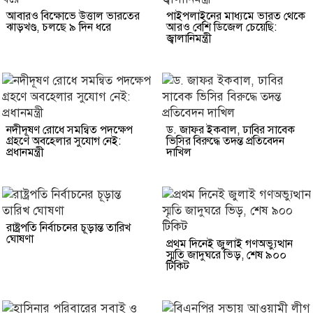
আবারও বিক্ষোভে উত্তাল ভারতের
পাইপলাইনের মাধ্যমে ভারত থেকে
ঝাড়খণ্ড, চলছে ৯ দিন ধরে
আরও বেশি ডিজেল চেয়েছি:
জ্বালানিমন্ত্রী
নদীদূষণ রোধে সমন্বিত পদক্ষেপ
ড. জাফর ইকবাল, ঢাবির সাবেক
গ্রহণে অবহেলার সুযোগ নেই:
ভিসির বিরুদ্ধে তদন্ত প্রতিবেদন
প্রধানমন্ত্রী
দাখিল
রাষ্ট্রপতি নির্বাচনের চূড়ান্ত তারিখ
ঘোষণা
প্রথম দিনেই জুলাই গণঅভ্যুত্থান
স্মৃতি জাদুঘরে ভিড়, শেষ ৯০০
টিকিট