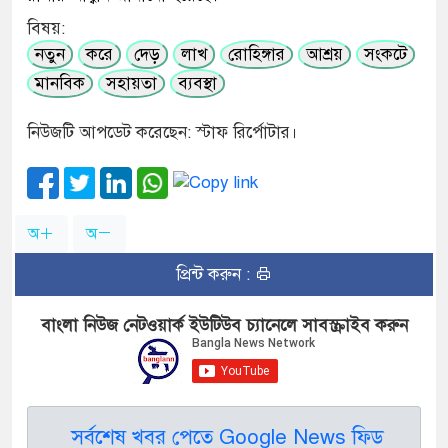
বিষয়:
নতুন
করে
দেড়
লাখ
রোহিঙ্গার
আশ্রয়
সংকটে
মানবিক
সহায়তা
ব্যবস্থা
নিউজটি আপডেট করেছেন: স্টাফ রির্পোটার।
অ
অ
প্রিন্ট করুন :
বাংলা নিউজ নেটওয়ার্ক ইউটিউব চ্যানেলে সাবস্ক্রাইব করুন
সর্বশেষ খবর পেতে Google News ফিড