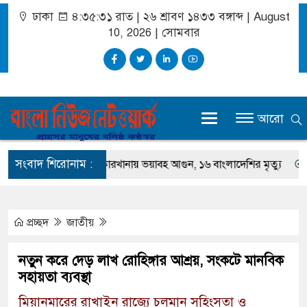
ঢাকা
৪:৩৫:৩১ রাত
|
২৬ শ্রাবণ ১৪৩৩ বঙ্গাব্দ | August
10, 2026
|
সোমবার
আরো
সংবাদ শিরোনাম :
দি আরবে সোফা কারখানায় ভয়াবহ আগুন, ১৬ বাংলাদেশির মৃত্যু
দিল্লির
প্রচ্ছদ
জাতীয়
নতুন করে দেড় লাখ রোহিঙ্গার আশ্রয়, সংকটে মানবিক
সহায়তা ব্যবস্থা
মিয়ানমারের রাখাইন রাজ্যে চলমান সহিংসতা ও