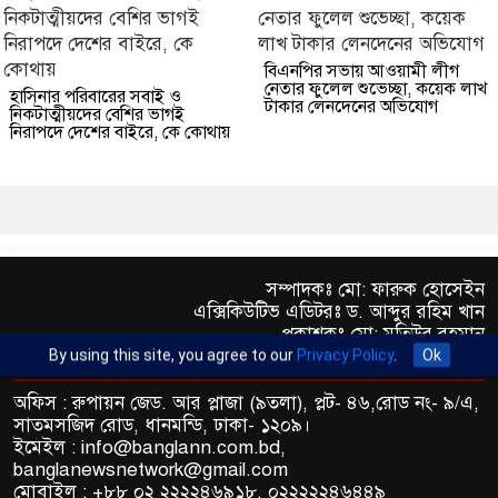
বিএনপির সভায় আওয়ামী লীগ
নেতার ফুলেল শুভেচ্ছা, কয়েক লাখ
হাসিনার পরিবারের সবাই ও
টাকার লেনদেনের অভিযোগ
নিকটাত্মীয়দের বেশির ভাগই
নিরাপদে দেশের বাইরে, কে কোথায়
সম্পাদকঃ মো: ফারুক হোসেইন
এক্সিকিউটিভ এডিটরঃ ড. আব্দুর রহিম খান
প্রকাশকঃ মো: মতিউর রহমান
By using this site, you agree to our
Privacy Policy
.
Ok
অফিস : রুপায়ন জেড. আর প্লাজা (৯তলা), প্লট- ৪৬,রোড নং- ৯/এ,
সাতমসজিদ রোড, ধানমন্ডি, ঢাকা- ১২০৯।
ইমেইল : info@banglann.com.bd,
banglanewsnetwork@gmail.com
মোবাইল : +৮৮ ০২ ২২২২৪৬৯১৮, ০২২২২২৪৬৪৪৯