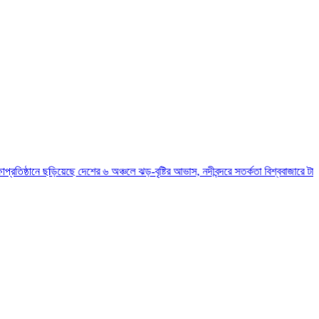
ছড়িয়েছে
দেশের ৬ অঞ্চলে ঝড়-বৃষ্টির আভাস, নদীবন্দরে সতর্কতা
বিশ্ববাজারে টানা কমছে জ্বালা