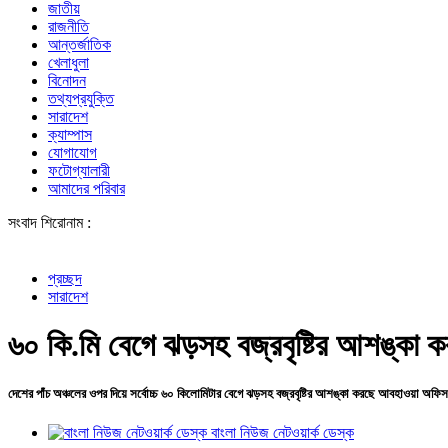
জাতীয়
রাজনীতি
আন্তর্জাতিক
খেলাধুলা
বিনোদন
তথ্যপ্রযুক্তি
সারাদেশ
ক্যাম্পাস
যোগাযোগ
ফটোগ্যালারী
আমাদের পরিবার
সংবাদ শিরোনাম :
আওয়ামী লীগের প
প্রচ্ছদ
সারাদেশ
৬০ কি.মি বেগে ঝড়সহ বজ্রবৃষ্টির আশঙ্কা
দেশের পাঁচ অঞ্চলের ওপর দিয়ে সর্বোচ্চ ৬০ কিলোমিটার বেগে ঝড়সহ বজ্রবৃষ্টির আশঙ্কা করছে আবহাওয়া অফিস।
বাংলা নিউজ নেটওয়ার্ক ডেস্ক