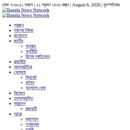
ঢাকা
৭:৩৯:৫২ সকাল
|
২২ শ্রাবণ ১৪৩৩ বঙ্গাব্দ | August 6, 2026
|
বৃহস্পতিবার
প্রচ্ছদ
সর্বশেষ নিউজ
বাংলাদেশ
জাতীয়
অপরাধ
অর্থনীতি
বিশেষ প্রতিবেদন
রাজনীতি
আন্তর্জাতিক
খেলাধুলা
ক্রিকেট
ফুটবল
অন্যান্য খেলা
বিনোদন
তথ্যপ্রযুক্তি
সারাদেশ
রাজধানী
আরো
ক্যাম্পাস
গণমাধ্যম
চাকুরী