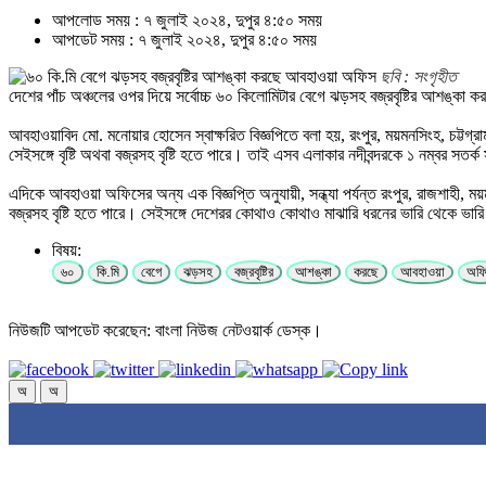
আপলোড সময় : ৭ জুলাই ২০২৪, দুপুর ৪:৫০ সময়
আপডেট সময় : ৭ জুলাই ২০২৪, দুপুর ৪:৫০ সময়
ছবি : সংগৃহীত
দেশের পাঁচ অঞ্চলের ওপর দিয়ে সর্বোচ্চ ৬০ কিলোমিটার বেগে ঝড়সহ বজ্রবৃষ্টির আশঙ্কা 
আবহাওয়াবিদ মো. মনোয়ার হোসেন স্বাক্ষরিত বিজ্ঞপিতে বলা হয়, রংপুর, ময়মনসিংহ, চট্টগ্
সেইসঙ্গে বৃষ্টি অথবা বজ্রসহ বৃষ্টি হতে পারে। তাই এসব এলাকার নদীবন্দরকে ১ নম্বর সত
এদিকে আবহাওয়া অফিসের অন্য এক বিজ্ঞপ্তি অনুযায়ী, সন্ধ্যা পর্যন্ত রংপুর, রাজশাহী, ম
বজ্রসহ বৃষ্টি হতে পারে। সেইসঙ্গে দেশেরর কোথাও কোথাও মাঝারি ধরনের ভারি থেকে ভারি
বিষয়:
৬০
কি.মি
বেগে
ঝড়সহ
বজ্রবৃষ্টির
আশঙ্কা
করছে
আবহাওয়া
অফ
নিউজটি আপডেট করেছেন: বাংলা নিউজ নেটওয়ার্ক ডেস্ক।
অ
অ