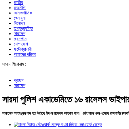
জাতীয়
রাজনীতি
আন্তর্জাতিক
খেলাধুলা
বিনোদন
তথ্যপ্রযুক্তি
সারাদেশ
ক্যাম্পাস
যোগাযোগ
ফটোগ্যালারী
আমাদের পরিবার
সংবাদ শিরোনাম :
প্রচ্ছদ
সারাদেশ
সারদা পুলিশ একাডেমিতে ১৬ রাসেলস ভাইপা
সারাদেশে আতঙ্কের নাম হয়ে উঠেছে বিষধর রাসেলস ভাইপার সাপ। এরই মাঝে খবর এসেছে রাজশাহীর চারঘা
বাংলা নিউজ নেটওয়ার্ক ডেস্ক