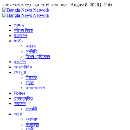
ঢাকা
৩:৩৪:৩১ দুপুর
|
২৪ শ্রাবণ ১৪৩৩ বঙ্গাব্দ | August 8, 2026
|
শনিবার
প্রচ্ছদ
সর্বশেষ নিউজ
বাংলাদেশ
জাতীয়
অপরাধ
অর্থনীতি
বিশেষ প্রতিবেদন
রাজনীতি
আন্তর্জাতিক
খেলাধুলা
ক্রিকেট
ফুটবল
অন্যান্য খেলা
বিনোদন
তথ্যপ্রযুক্তি
সারাদেশ
রাজধানী
আরো
ক্যাম্পাস
গণমাধ্যম
চাকুরী