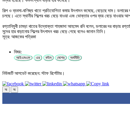
মন্থর হয়েছে। কর্মসংস্থান বাড়ার হার কমেছে।
শিল্প ও ব্যবসা-বাণিজ্য খাতে প্রতিযোগিতা কমায় উৎপাদন কমেছে, বেড়েছে দাম। ড
চলছে। এতে স্থানীয় শিল্পের খরচ বেড়ে যাওয়া এবং ভোক্তার ওপর ব্যয় বেড়ে যাওয়ার আ
রপ্তানিমুখী চামড়া খাতের উদ্যোক্তা শাহজাদা আহমেদ রনি বলেন, ডলারের দর বাড়ায় রপ্
সুদের হার বাড়ানোয় শিল্পের উৎপাদন খরচ বেড়ে গেছে বলেও জানান তিনি।
সূত্র: আজকের পত্রিকা
বিষয়:
আইএমএফ
এর
ফাঁদে
দেশের
অর্থনীতি
নিউজটি আপডেট করেছেন: স্টাফ রির্পোটার।
অ
অ