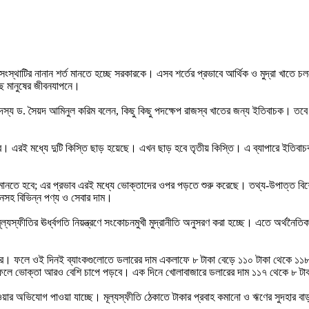
ে সংস্থাটির নানান শর্ত মানতে হচ্ছে সরকারকে। এসব শর্তের প্রভাবে আর্থিক ও মুদ্রা খ
ে মানুষের জীবনযাপনে।
য ড. সৈয়দ আমিনুল করিম বলেন, কিছু কিছু পদক্ষেপ রাজস্ব খাতের জন্য ইতিবাচক। তবে ঢা
। এরই মধ্যে দুটি কিস্তি ছাড় হয়েছে। এখন ছাড় হবে তৃতীয় কিস্তি। এ ব্যাপারে ইতিবাচক
মানতে হবে; এর প্রভাব এরই মধ্যে ভোক্তাদের ওপর পড়তে শুরু করেছে। তথ্য-উপাত্ত বিশ্ল
হনসহ বিভিন্ন পণ্য ও সেবার দাম।
যস্ফীতির ঊর্ধ্বগতি নিয়ন্ত্রণে সংকোচনমুখী মুদ্রানীতি অনুসরণ করা হচ্ছে। এতে অর্থনৈত
লু করে। ফলে ওই দিনই ব্যাংকগুলোতে ডলারের দাম একলাফে ৮ টাকা বেড়ে ১১০ টাকা থেকে ১১৮
 ফলে ভোক্তা আরও বেশি চাপে পড়বে। এক দিনে খোলাবাজারে ডলারের দাম ১১৭ থেকে ৮ টাকা
ার অভিযোগ পাওয়া যাচ্ছে। মূল্যস্ফীতি ঠেকাতে টাকার প্রবাহ কমানো ও ঋণের সুদহার বা