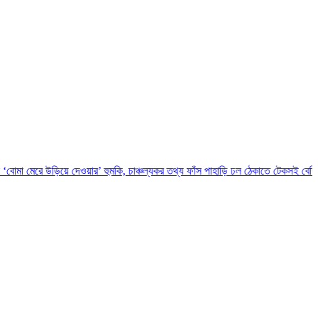
িয়ে দেওয়ার’ হুমকি, চাঞ্চল্যকর তথ্য ফাঁস
পাহাড়ি ঢল ঠেকাতে টেকসই বেড়িবাঁধ নির্মাণ করা হবে