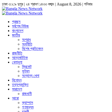
ঢাকা
৩:২:১০ দুপুর
|
২৪ শ্রাবণ ১৪৩৩ বঙ্গাব্দ | August 8, 2026
|
শনিবার
প্রচ্ছদ
সর্বশেষ নিউজ
বাংলাদেশ
জাতীয়
অপরাধ
অর্থনীতি
বিশেষ প্রতিবেদন
রাজনীতি
আন্তর্জাতিক
খেলাধুলা
ক্রিকেট
ফুটবল
অন্যান্য খেলা
বিনোদন
তথ্যপ্রযুক্তি
সারাদেশ
রাজধানী
আরো
ক্যাম্পাস
গণমাধ্যম
চাকুরী