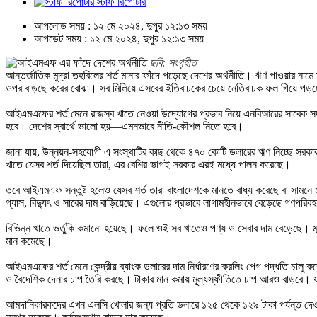
স্টাফ রির্পোটার
আপলোড সময় : ১২ মে ২০২৪, দুপুর ১২:১৩ সময়
আপডেট সময় : ১২ মে ২০২৪, দুপুর ১২:১৩ সময়
ছবি: সংগৃহীত
আন্তর্জাতিক মুদ্রা তহবিলের শর্ত মানার ফাঁদে পড়েছে দেশের অর্থনীতি। ঋণ পাওয়ার নাম
ওপর বাড়ছে করের বোঝা। সব মিলিয়ে এসবের ইতিবাচকের চেয়ে নেতিবাচক ফল গিয়ে পড়ছ
আইএমএফের শর্ত মেনে রাজস্ব খাতে নেওয়া উদ্যোগের প্রভাব নিয়ে এনবিআরের সাবেক সদস্
হবে। দেশের স্বার্থে ভালো হয়—এমনভাবে নীতি-কৌশল নিতে হবে।
জানা যায়, উন্নয়ন-সহযোগী এ সংস্থাটির কাছ থেকে ৪৭০ কোটি ডলারের ঋণ নিচ্ছে সরকার
খাতে যেসব শর্ত দিয়েছিল তারা, এর বেশির ভাগই সরকার এরই মধ্যে পালন করেছে।
তবে আইএমএফ সন্তুষ্ট হলেও যেসব শর্ত তারা বাংলাদেশকে মানতে বাধ্য করেছে বা সামনে 
গ্যাস, বিদ্যুৎ ও সারের দাম বাড়িয়েছে। এগুলোর প্রভাবে লাগামহীনভাবে বেড়েছে গণপরিব
বিভিন্ন খাতে ভর্তুকি কমানো হয়েছে। ফলে ওই সব খাতেও পণ্য ও সেবার দাম বেড়েছে। মূল্
মান কমেছে।
আইএমএফের শর্ত মেনে কেন্দ্রীয় ব্যাংক ডলারের দাম নির্ধারণের ক্রলিং পেগ পদ্ধতি চা
ও বৈদেশিক দেনার চাপ তৈরি করছে। টাকার মান কমায় মূল্যস্ফীতিতে চাপ আরও বাড়বে।
আমদানিকারকদের এখন এলসি খোলার জন্য প্রতি ডলারে ১২৫ থেকে ১২৯ টাকা পর্যন্ত দেওয়