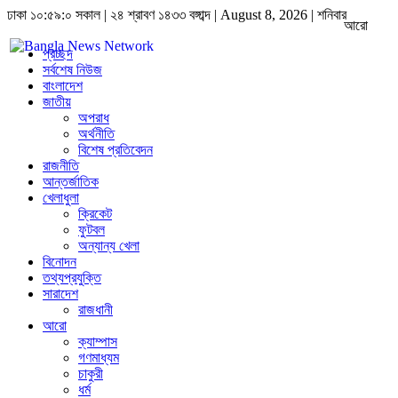
ঢাকা
১০:৫৯:০ সকাল
|
২৪ শ্রাবণ ১৪৩৩ বঙ্গাব্দ | August 8, 2026
|
শনিবার
আরো
প্রচ্ছদ
সর্বশেষ নিউজ
বাংলাদেশ
জাতীয়
অপরাধ
অর্থনীতি
বিশেষ প্রতিবেদন
রাজনীতি
আন্তর্জাতিক
খেলাধুলা
ক্রিকেট
ফুটবল
অন্যান্য খেলা
বিনোদন
তথ্যপ্রযুক্তি
সারাদেশ
রাজধানী
আরো
ক্যাম্পাস
গণমাধ্যম
চাকুরী
ধর্ম