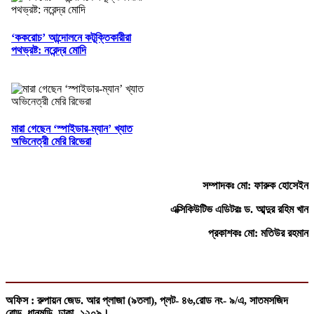
‘ককরোচ’ আন্দোলনে কটূক্তিকারীরা
পথভ্রষ্ট: নরেন্দ্র মোদি
মারা গেছেন ‘স্পাইডার-ম্যান’ খ্যাত
অভিনেত্রী মেরি রিভেরা
সম্পাদকঃ মো: ফারুক হোসেইন
এক্সিকিউটিভ এডিটরঃ ড. আব্দুর রহিম খান
প্রকাশকঃ মো: মতিউর রহমান
অফিস : রুপায়ন জেড. আর প্লাজা (৯তলা), প্লট- ৪৬,রোড নং- ৯/এ, সাতমসজিদ
রোড, ধানমন্ডি, ঢাকা- ১২০৯।