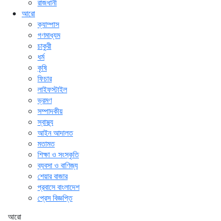
রাজধানী
আরো
ক্যাম্পাস
গণমাধ্যম
চাকুরী
ধর্ম
কৃষি
ফিচার
লাইফস্টাইল
ভ্রমণ
সম্পাদকীয়
স্বাস্থ্য
আইন আদালত
মতামত
শিক্ষা ও সংস্কৃতি
ব্যবসা ও বাণিজ্য
শেয়ার বাজার
প্রবাসে বাংলাদেশ
প্রেস বিজ্ঞপ্তি
আরো