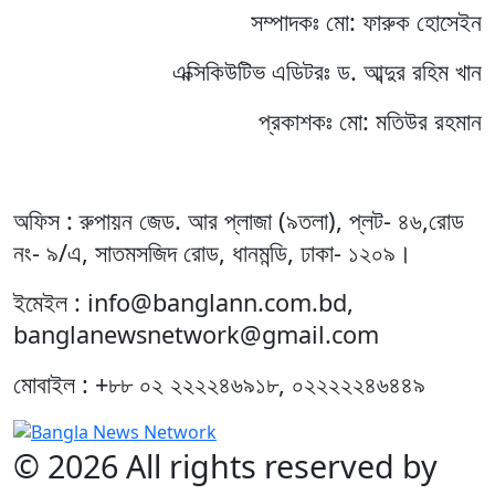
সম্পাদকঃ মো: ফারুক হোসেইন
এক্সিকিউটিভ এডিটরঃ ড. আব্দুর রহিম খান
প্রকাশকঃ মো: মতিউর রহমান
অফিস : রুপায়ন জেড. আর প্লাজা (৯তলা), প্লট- ৪৬,রোড
নং- ৯/এ, সাতমসজিদ রোড, ধানমন্ডি, ঢাকা- ১২০৯।
ইমেইল : info@banglann.com.bd,
banglanewsnetwork@gmail.com
মোবাইল : +৮৮ ০২ ২২২২৪৬৯১৮, ০২২২২২৪৬৪৪৯
© 2026 All rights reserved by