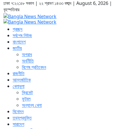
ঢাকা
৭:২২:৫৯ সকাল
|
২২ শ্রাবণ ১৪৩৩ বঙ্গাব্দ | August 6, 2026
|
বৃহস্পতিবার
প্রচ্ছদ
সর্বশেষ নিউজ
বাংলাদেশ
জাতীয়
অপরাধ
অর্থনীতি
বিশেষ প্রতিবেদন
রাজনীতি
আন্তর্জাতিক
খেলাধুলা
ক্রিকেট
ফুটবল
অন্যান্য খেলা
বিনোদন
তথ্যপ্রযুক্তি
সারাদেশ