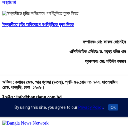
সন্তানেরা
ঈশ্বরদীতে চুরির অভিযোগে গণপিটুনিতে যুবক নিহত
সম্পাদকঃ মো: ফারুক হোসেইন
এক্সিকিউটিভ এডিটরঃ ড. আব্দুর রহিম খান
প্রকাশকঃ মো: মতিউর রহমান
অফিস : রুপায়ন জেড. আর প্লাজা (৯তলা), প্লট- ৪৬,রোড নং- ৯/এ, সাতমসজিদ
রোড, ধানমন্ডি, ঢাকা- ১২০৯।
ইমেইল : info@banglann.com.bd,
banglanewsnetwork@gmail.com
By using this site, you agree to our
Privacy Policy
.
Ok
মোবাইল : +৮৮ ০২ ২২২২৪৬৯১৮, ০২২২২২৪৬৪৪৯