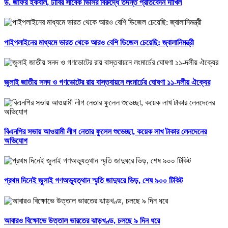
ড. জাফর ইকবাল, ঢাবির সাবেক ভিসির বিরুদ্ধে তদন্ত প্রতিবেদন দাখিল
পাইপলাইনের মাধ্যমে ভারত থেকে আরও বেশি ডিজেল চেয়েছি: জ্বালানিমন্ত্রী
জুলাই জাতীয় সনদ ও গণভোটের রায় বাস্তবায়নে লংমার্চের ঘোষণা ১১-দলীয় ঐক্যের
বিএনপির সভায় আওয়ামী লীগ নেতার ফুলেল শুভেচ্ছা, কয়েক লাখ টাকার লেনদেনের
অভিযোগ
প্রথম দিনেই জুলাই গণঅভ্যুত্থান স্মৃতি জাদুঘরে ভিড়, শেষ ৯০০ টিকিট
আবারও বিক্ষোভে উত্তাল ভারতের ঝাড়খণ্ড, চলছে ৯ দিন ধরে