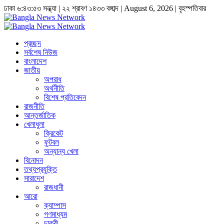
ঢাকা
৬:৪৩:৫৩ সন্ধ্যা
|
২২ শ্রাবণ ১৪৩৩ বঙ্গাব্দ | August 6, 2026
|
বৃহস্পতিবার
প্রচ্ছদ
সর্বশেষ নিউজ
বাংলাদেশ
জাতীয়
অপরাধ
অর্থনীতি
বিশেষ প্রতিবেদন
রাজনীতি
আন্তর্জাতিক
খেলাধুলা
ক্রিকেট
ফুটবল
অন্যান্য খেলা
বিনোদন
তথ্যপ্রযুক্তি
সারাদেশ
রাজধানী
আরো
ক্যাম্পাস
গণমাধ্যম
চাকুরী