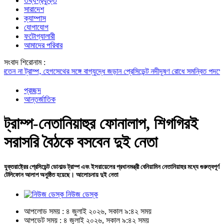
তথ্যপ্রযুক্তি
সারাদেশ
ক্যাম্পাস
যোগাযোগ
ফটোগ্যালারী
আমাদের পরিবার
সংবাদ শিরোনাম :
া ট্রাম্প, হেগসেথের সঙ্গে বাগ্‌যুদ্ধে জড়ান প্রেসিডেন্ট
নদীদূষণ রোধে সমন্বিত পদক্ষেপ গ্রহ
প্রচ্ছদ
আন্তর্জাতিক
ট্রাম্প-নেতানিয়াহুর ফোনালাপ, শিগগিরই
সরাসরি বৈঠকে বসবেন দুই নেতা
যুক্তরাষ্ট্রের প্রেসিডেন্ট ডোনাল্ড ট্রাম্প এবং ইসরায়েলের প্রধানমন্ত্রী বেনিয়ামিন নেতানিয়াহুর মধ্যে গুরুত্বপূর্ণ
টেলিফোন আলাপ অনুষ্ঠিত হয়েছে। আলোচনায় দুই নেতা
নিউজ ডেস্ক
আপলোড সময় : ৪ জুলাই ২০২৬, সকাল ৯:৪২ সময়
আপডেট সময় : ৪ জুলাই ২০২৬, সকাল ৯:৪২ সময়