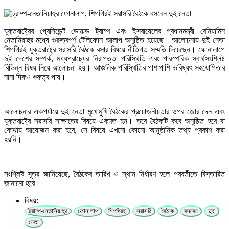
যুক্তরাষ্ট্রের প্রেসিডেন্ট ডোনাল্ড ট্রাম্প এবং ইসরায়েলের প্রধানমন্ত্রী বেনিয়ামিন
নেতানিয়াহুর মধ্যে গুরুত্বপূর্ণ টেলিফোন আলাপ অনুষ্ঠিত হয়েছে। আলোচনায় দুই নেতা
শিগগিরই যুক্তরাষ্ট্রে সরাসরি বৈঠকে বসার বিষয়ে নীতিগত সম্মতি দিয়েছেন। ফোনালাপে
দুই দেশের সম্পর্ক, মধ্যপ্রাচ্যের নিরাপত্তা পরিস্থিতি এবং পারস্পরিক স্বার্থসংশ্লিষ্ট
বিভিন্ন বিষয় নিয়ে আলোচনা হয়। আঞ্চলিক পরিস্থিতির পাশাপাশি ভবিষ্যৎ সহযোগিতার
নানা দিকও গুরুত্ব পায়।
আলোচনার একপর্যায়ে দুই নেতা মুখোমুখি বৈঠকের প্রয়োজনীয়তার ওপর জোর দেন এবং
যুক্তরাষ্ট্রে সরাসরি সাক্ষাতের বিষয়ে একমত হন। তবে বৈঠকটি কবে অনুষ্ঠিত হবে বা
কোথায় আয়োজন করা হবে, সে বিষয়ে এখনো কোনো আনুষ্ঠানিক তথ্য প্রকাশ করা
হয়নি।
সংশ্লিষ্ট সূত্র জানিয়েছে, বৈঠকের তারিখ ও স্থান নির্ধারণ হলে পরবর্তীতে বিস্তারিত
জানানো হবে।
বিষয়:
ট্রাম্প-নেতানিয়াহুর
ফোনালাপ
শিগগিরই
সরাসরি
বৈঠকে
বসবেন
দুই
নেতা