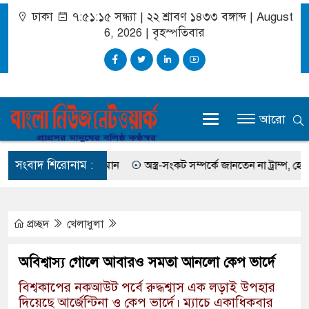
ঢাকা
৭:৫১:১৬ সন্ধ্যা
|
২২ শ্রাবণ ১৪৩৩ বঙ্গাব্দ | August
6, 2026
|
বৃহস্পতিবার
আরো
সংবাদ শিরোনাম :
েছিলেন সালমান এফ রহমান
অস্ত্র-সংকট সম্পর্কে জানতেন না ট্রাম্প, হেগসেথের
প্রচ্ছদ
খেলাধুলা
অবিশ্বাস্য গোলে আবারও সমতা আনলো কেপ ভার্দে
বিশ্বকাপের নকআউট পর্বে রুদ্ধশ্বাস এক লড়াই উপহার
দিয়েছে আর্জেন্টিনা ও কেপ ভার্দে। ম্যাচে একাধিকবার