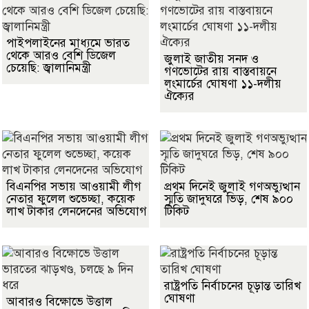
পাইপলাইনের মাধ্যমে ভারত
থেকে আরও বেশি ডিজেল
জুলাই জাতীয় সনদ ও
চেয়েছি: জ্বালানিমন্ত্রী
গণভোটের রায় বাস্তবায়নে
লংমার্চের ঘোষণা ১১-দলীয়
ঐক্যের
বিএনপির সভায় আওয়ামী লীগ
প্রথম দিনেই জুলাই গণঅভ্যুত্থান
নেতার ফুলেল শুভেচ্ছা, কয়েক
স্মৃতি জাদুঘরে ভিড়, শেষ ৯০০
লাখ টাকার লেনদেনের অভিযোগ
টিকিট
রাষ্ট্রপতি নির্বাচনের চূড়ান্ত তারিখ
ঘোষণা
আবারও বিক্ষোভে উত্তাল