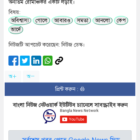
অন্যতম রোমাঞ্চকর একটি লড়াই।
বিষয়:
অবিশ্বাস্য
গোলে
আবারও
সমতা
আনলো
কেপ
ভার্দে
নিউজটি আপডেট করেছেন: নিউজ ডেস্ক।
অ
অ
প্রিন্ট করুন :
বাংলা নিউজ নেটওয়ার্ক ইউটিউব চ্যানেলে সাবস্ক্রাইব করুন
সর্বশেষ খবর পেতে Google News ফিড