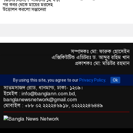
পর কবর থেকে মায়ের মরদেহ
উত্তোলন করলো সন্তানেরা
সম্পাদকঃ মো: ফারুক হোসেইন
এক্সিকিউটিভ এডিটরঃ ড. আব্দুর রহিম খান
প্রকাশকঃ মো: মতিউর রহমান
By using this site, you agree to our
Privacy Policy
.
Ok
অফিস : রুপায়ন জেড. আর প্লাজা (৯তলা), প্লট- ৪৬,রোড নং- ৯/এ,
সাতমসজিদ রোড, ধানমন্ডি, ঢাকা- ১২০৯।
ইমেইল : info@banglann.com.bd,
banglanewsnetwork@gmail.com
মোবাইল : +৮৮ ০২ ২২২২৪৬৯১৮, ০২২২২২৪৬৪৪৯