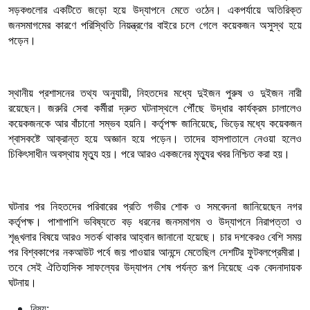
সড়কগুলোর একটিতে জড়ো হয়ে উদ্‌যাপনে মেতে ওঠেন। একপর্যায়ে অতিরিক্ত
জনসমাগমের কারণে পরিস্থিতি নিয়ন্ত্রণের বাইরে চলে গেলে কয়েকজন অসুস্থ হয়ে
পড়েন।
স্থানীয় প্রশাসনের তথ্য অনুযায়ী, নিহতদের মধ্যে দুইজন পুরুষ ও দুইজন নারী
রয়েছেন। জরুরি সেবা কর্মীরা দ্রুত ঘটনাস্থলে পৌঁছে উদ্ধার কার্যক্রম চালালেও
কয়েকজনকে আর বাঁচানো সম্ভব হয়নি। কর্তৃপক্ষ জানিয়েছে, ভিড়ের মধ্যে কয়েকজন
শ্বাসকষ্টে আক্রান্ত হয়ে অজ্ঞান হয়ে পড়েন। তাদের হাসপাতালে নেওয়া হলেও
চিকিৎসাধীন অবস্থায় মৃত্যু হয়। পরে আরও একজনের মৃত্যুর খবর নিশ্চিত করা হয়।
ঘটনার পর নিহতদের পরিবারের প্রতি গভীর শোক ও সমবেদনা জানিয়েছেন নগর
কর্তৃপক্ষ। পাশাপাশি ভবিষ্যতে বড় ধরনের জনসমাগম ও উদ্‌যাপনে নিরাপত্তা ও
শৃঙ্খলার বিষয়ে আরও সতর্ক থাকার আহ্বান জানানো হয়েছে। চার দশকেরও বেশি সময়
পর বিশ্বকাপের নকআউট পর্বে জয় পাওয়ার আনন্দে মেতেছিল দেশটির ফুটবলপ্রেমীরা।
তবে সেই ঐতিহাসিক সাফল্যের উদ্‌যাপন শেষ পর্যন্ত রূপ নিয়েছে এক বেদনাদায়ক
ঘটনায়।
বিষয়: