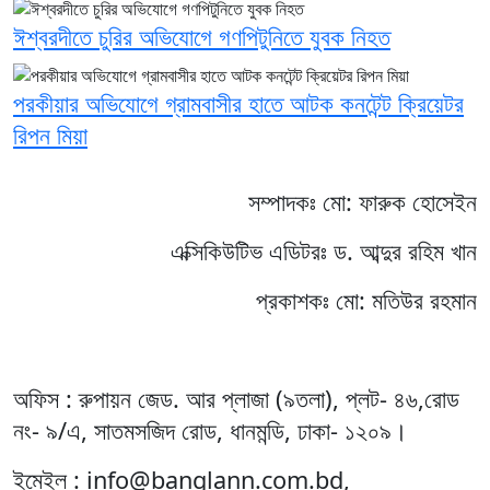
ঈশ্বরদীতে চুরির অভিযোগে গণপিটুনিতে যুবক নিহত
পরকীয়ার অভিযোগে গ্রামবাসীর হাতে আটক কনটেন্ট ক্রিয়েটর
রিপন মিয়া
সম্পাদকঃ মো: ফারুক হোসেইন
এক্সিকিউটিভ এডিটরঃ ড. আব্দুর রহিম খান
প্রকাশকঃ মো: মতিউর রহমান
অফিস : রুপায়ন জেড. আর প্লাজা (৯তলা), প্লট- ৪৬,রোড
নং- ৯/এ, সাতমসজিদ রোড, ধানমন্ডি, ঢাকা- ১২০৯।
ইমেইল : info@banglann.com.bd,