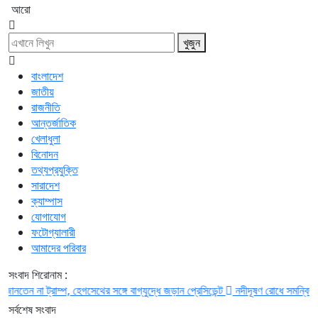
আরো
খুজুন
বাংলাদেশ
জাতীয়
রাজনীতি
আন্তর্জাতিক
খেলাধুলা
বিনোদন
তথ্যপ্রযুক্তি
সারাদেশ
ক্যাম্পাস
যোগাযোগ
ফটোগ্যালারী
আমাদের পরিবার
সংবাদ শিরোনাম :
 না ট্রাম্প, হেগসেথের সঙ্গে বাগ্‌যুদ্ধে জড়ান প্রেসিডেন্ট
নদীদূষণ রোধে সমন্বিত পদক্ষেপ
সর্বশেষ সংবাদ