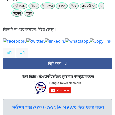
মেক্সিকোর
বিজয়
উদযাপন
করতে
গিয়ে
রাজধানীতে
৪
জনের
মৃত্যু
নিউজটি আপডেট করেছেন: নিউজ ডেস্ক।
অ
অ
প্রিন্ট করুন :
বাংলা নিউজ নেটওয়ার্ক ইউটিউব চ্যানেলে সাবস্ক্রাইব করুন
সর্বশেষ খবর পেতে Google News ফিড ফলো করুন