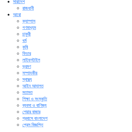
সারাদেশ
রাজধানী
আরো
ক্যাম্পাস
গণমাধ্যম
চাকুরী
ধর্ম
কৃষি
ফিচার
লাইফস্টাইল
ভ্রমণ
সম্পাদকীয়
স্বাস্থ্য
আইন আদালত
মতামত
শিক্ষা ও সংস্কৃতি
ব্যবসা ও বাণিজ্য
শেয়ার বাজার
প্রবাসে বাংলাদেশ
প্রেস বিজ্ঞপ্তি