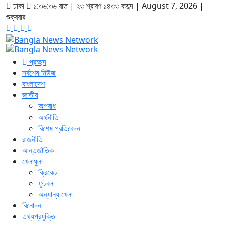
ঢাকা
১:৩৬:৩৬ রাত
|
২৩ শ্রাবণ ১৪৩৩ বঙ্গাব্দ | August 7, 2026
|
শুক্রবার
প্রচ্ছদ
সর্বশেষ নিউজ
বাংলাদেশ
জাতীয়
অপরাধ
অর্থনীতি
বিশেষ প্রতিবেদন
রাজনীতি
আন্তর্জাতিক
খেলাধুলা
ক্রিকেট
ফুটবল
অন্যান্য খেলা
বিনোদন
তথ্যপ্রযুক্তি