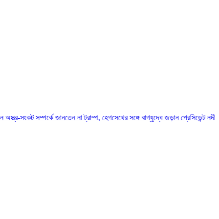
্পর্কে জানতেন না ট্রাম্প, হেগসেথের সঙ্গে বাগ্‌যুদ্ধে জড়ান প্রেসিডেন্ট
নদীদূষণ রোধে সমন্বিত