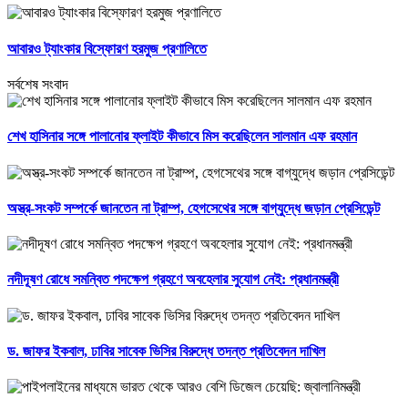
আবারও ট্যাংকার বিস্ফোরণ হরমুজ প্রণালিতে
সর্বশেষ সংবাদ
শেখ হাসিনার সঙ্গে পালানোর ফ্লাইট কীভাবে মিস করেছিলেন সালমান এফ রহমান
অস্ত্র-সংকট সম্পর্কে জানতেন না ট্রাম্প, হেগসেথের সঙ্গে বাগ্‌যুদ্ধে জড়ান প্রেসিডেন্ট
নদীদূষণ রোধে সমন্বিত পদক্ষেপ গ্রহণে অবহেলার সুযোগ নেই: প্রধানমন্ত্রী
ড. জাফর ইকবাল, ঢাবির সাবেক ভিসির বিরুদ্ধে তদন্ত প্রতিবেদন দাখিল