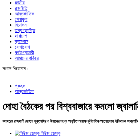
জাতীয়
রাজনীতি
আন্তর্জাতিক
খেলাধুলা
বিনোদন
তথ্যপ্রযুক্তি
সারাদেশ
ক্যাম্পাস
যোগাযোগ
ফটোগ্যালারী
আমাদের পরিবার
সংবাদ শিরোনাম :
শে
প্রচ্ছদ
আন্তর্জাতিক
দোহা বৈঠকের পর বিশ্ববাজারে কমলো জ্বালা
কাতারের রাজধানী দোহায় যুক্তরাষ্ট্র ও ইরানের মধ্যে অনুষ্ঠিত পরোক্ষ কূটনৈতিক আলোচনায় ইতিবাচক অগ্রগত
নিউজ ডেস্ক