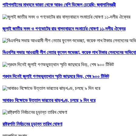
পাইপলাইনের মাধ্যমে ভারত থেকে আরও বেশি ডিজেল চেয়েছি: জ্বালানিমন্ত্রী
জুলাই জাতীয় সনদ ও গণভোটের রায় বাস্তবায়নে লংমার্চের ঘোষণা ১১-দলীয় ঐক্যের
বিএনপির সভায় আওয়ামী লীগ নেতার ফুলেল শুভেচ্ছা, কয়েক লাখ টাকার লেনদেনের অভিয
প্রথম দিনেই জুলাই গণঅভ্যুত্থান স্মৃতি জাদুঘরে ভিড়, শেষ ৯০০ টিকিট
আবারও বিক্ষোভে উত্তাল ভারতের ঝাড়খণ্ড, চলছে ৯ দিন ধরে
রাষ্ট্রপতি নির্বাচনের চূড়ান্ত তারিখ ঘোষণা
আলোচিত সংবাদ