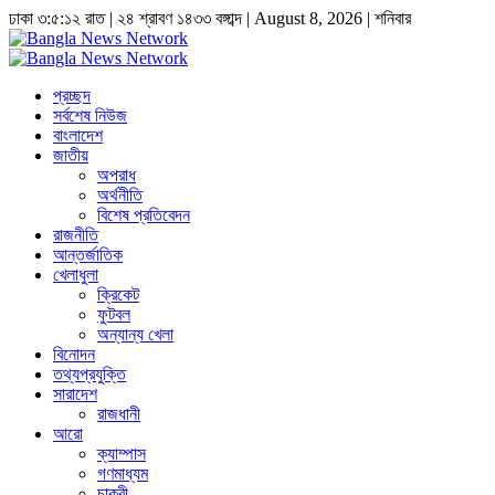
ঢাকা
৩:৫:১৩ রাত
|
২৪ শ্রাবণ ১৪৩৩ বঙ্গাব্দ | August 8, 2026
|
শনিবার
প্রচ্ছদ
সর্বশেষ নিউজ
বাংলাদেশ
জাতীয়
অপরাধ
অর্থনীতি
বিশেষ প্রতিবেদন
রাজনীতি
আন্তর্জাতিক
খেলাধুলা
ক্রিকেট
ফুটবল
অন্যান্য খেলা
বিনোদন
তথ্যপ্রযুক্তি
সারাদেশ
রাজধানী
আরো
ক্যাম্পাস
গণমাধ্যম
চাকুরী