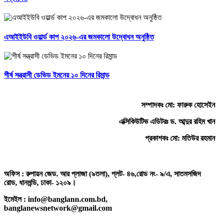
এআইইউবি ওয়ার্ল্ড কাপ ২০২৬-এর জমকালো উদ্বোধন অনুষ্ঠিত
শীর্ষ সন্ত্রাসী ডেভিড ইমনের ১০ দিনের রিমান্ড
সম্পাদকঃ মো: ফারুক হোসেইন
এক্সিকিউটিভ এডিটরঃ ড. আব্দুর রহিম খান
প্রকাশকঃ মো: মতিউর রহমান
অফিস : রুপায়ন জেড. আর প্লাজা (৯তলা), প্লট- ৪৬,রোড নং- ৯/এ, সাতমসজিদ
রোড, ধানমন্ডি, ঢাকা- ১২০৯।
ইমেইল : info@banglann.com.bd,
banglanewsnetwork@gmail.com