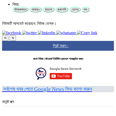
বিষয়:
বিশ্ববাজারে
আবারও
বাড়লো
জ্বালানি
তেলের
দাম
নিউজটি আপডেট করেছেন: নিউজ ডেস্ক।
অ
অ
প্রিন্ট করুন :
বাংলা নিউজ নেটওয়ার্ক ইউটিউব চ্যানেলে সাবস্ক্রাইব করুন
সর্বশেষ খবর পেতে Google News ফিড ফলো করুন
কমেন্ট বক্স