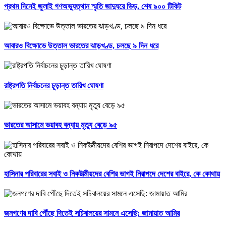
প্রথম দিনেই জুলাই গণঅভ্যুত্থান স্মৃতি জাদুঘরে ভিড়, শেষ ৯০০ টিকিট
আবারও বিক্ষোভে উত্তাল ভারতের ঝাড়খণ্ড, চলছে ৯ দিন ধরে
রাষ্ট্রপতি নির্বাচনের চূড়ান্ত তারিখ ঘোষণা
ভারতের আসামে ভয়াবহ বন্যায় মৃত্যু বেড়ে ৯৫
হাসিনার পরিবারের সবাই ও নিকটাত্মীয়দের বেশির ভাগই নিরাপদে দেশের বাইরে, কে কোথায়
জনগণের দাবি পৌঁছে দিতেই সচিবালয়ের সামনে এসেছি: জামায়াত আমির