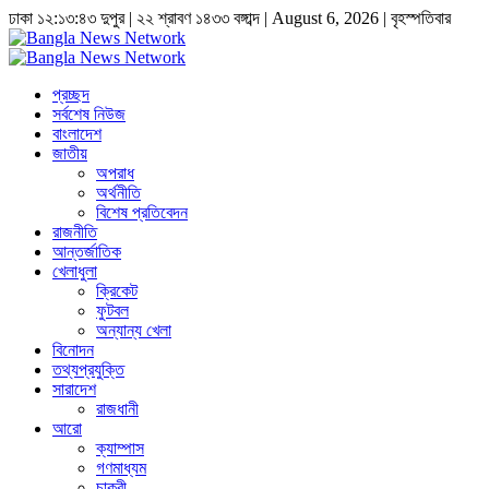
ঢাকা
১২:১৩:৪৩ দুপুর
|
২২ শ্রাবণ ১৪৩৩ বঙ্গাব্দ | August 6, 2026
|
বৃহস্পতিবার
প্রচ্ছদ
সর্বশেষ নিউজ
বাংলাদেশ
জাতীয়
অপরাধ
অর্থনীতি
বিশেষ প্রতিবেদন
রাজনীতি
আন্তর্জাতিক
খেলাধুলা
ক্রিকেট
ফুটবল
অন্যান্য খেলা
বিনোদন
তথ্যপ্রযুক্তি
সারাদেশ
রাজধানী
আরো
ক্যাম্পাস
গণমাধ্যম
চাকুরী