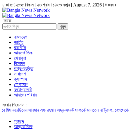
ঢাকা
৫:৪২:৩৬ বিকাল
|
২৩ শ্রাবণ ১৪৩৩ বঙ্গাব্দ | August 7, 2026
|
শুক্রবার
আরো
খুজুন
বাংলাদেশ
জাতীয়
রাজনীতি
আন্তর্জাতিক
খেলাধুলা
বিনোদন
তথ্যপ্রযুক্তি
সারাদেশ
ক্যাম্পাস
যোগাযোগ
ফটোগ্যালারী
আমাদের পরিবার
সংবাদ শিরোনাম :
 করেছিলেন সালমান এফ রহমান
অস্ত্র-সংকট সম্পর্কে জানতেন না ট্রাম্প, হেগসেথের সঙ্গে বাগ্‌যু
প্রচ্ছদ
আন্তর্জাতিক