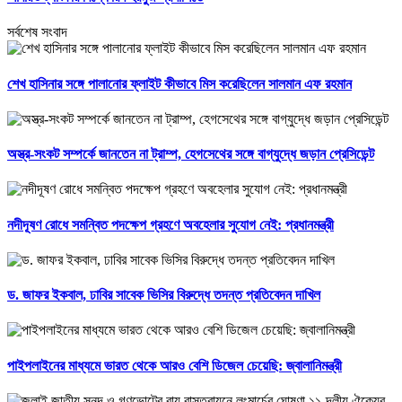
সর্বশেষ সংবাদ
শেখ হাসিনার সঙ্গে পালানোর ফ্লাইট কীভাবে মিস করেছিলেন সালমান এফ রহমান
অস্ত্র-সংকট সম্পর্কে জানতেন না ট্রাম্প, হেগসেথের সঙ্গে বাগ্‌যুদ্ধে জড়ান প্রেসিডেন্ট
নদীদূষণ রোধে সমন্বিত পদক্ষেপ গ্রহণে অবহেলার সুযোগ নেই: প্রধানমন্ত্রী
ড. জাফর ইকবাল, ঢাবির সাবেক ভিসির বিরুদ্ধে তদন্ত প্রতিবেদন দাখিল
পাইপলাইনের মাধ্যমে ভারত থেকে আরও বেশি ডিজেল চেয়েছি: জ্বালানিমন্ত্রী