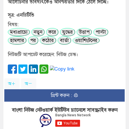
আলোচনার ভবিষ্যৎকেও অনিশ্চয়তার দিকে ঠেলে দিচ্ছে।
সূত্র: এনডিটিভি
বিষয়:
মধ্যপ্রাচ্যে
নতুন
করে
যুদ্ধের
উত্তাপ
পাল্টা
হামলার
পর
কঠোর
বার্তা
ওয়াশিংটনের
নিউজটি আপডেট করেছেন: নিউজ ডেস্ক।
অ
অ
প্রিন্ট করুন :
বাংলা নিউজ নেটওয়ার্ক ইউটিউব চ্যানেলে সাবস্ক্রাইব করুন