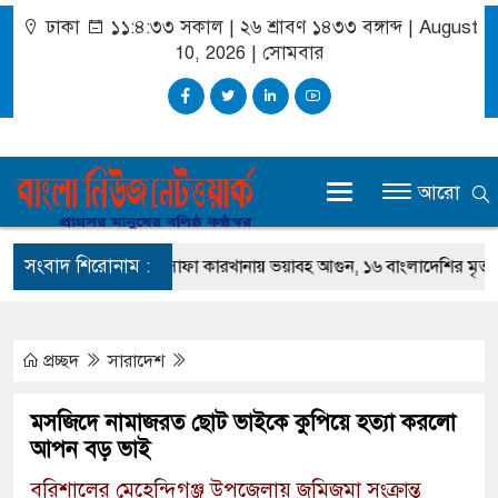
ঢাকা
১১:৪:৩৪ সকাল
|
২৬ শ্রাবণ ১৪৩৩ বঙ্গাব্দ | August
10, 2026
|
সোমবার
আরো
সংবাদ শিরোনাম :
সৌদি আরবে সোফা কারখানায় ভয়াবহ আগুন, ১৬ বাংলাদেশির মৃত্যু
দ
প্রচ্ছদ
সারাদেশ
মসজিদে নামাজরত ছোট ভাইকে কুপিয়ে হত্যা করলো
আপন বড় ভাই
বরিশালের মেহেন্দিগঞ্জ উপজেলায় জমিজমা সংক্রান্ত