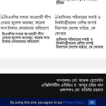
টিকিট
বিএনপির সভায় আওয়ামী লীগ
নেতার ফুলেল শুভেচ্ছা, কয়েক লাখ
হাসিনার পরিবারের সবাই ও
টাকার লেনদেনের অভিযোগ
নিকটাত্মীয়দের বেশির ভাগই
নিরাপদে দেশের বাইরে, কে কোথায়
সম্পাদকঃ মো: ফারুক হোসেইন
এক্সিকিউটিভ এডিটরঃ ড. আব্দুর রহিম খান
প্রকাশকঃ মো: মতিউর রহমান
By using this site, you agree to our
Privacy Policy
.
Ok
অফিস : রুপায়ন জেড. আর প্লাজা (৯তলা), প্লট- ৪৬,রোড নং- ৯/এ,