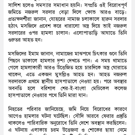
সালিশ হলেও সমস্যার সমাধান হয়নি। সম্প্রতি ওই বিরোধপূর্ণ
জমিতে নজরুল সরদার বেড়া দিলে ক্ষোভ আরও বাড়ে।
প্রত্যক্ষদর্শীরা জানান, যোহরের নামাজ চলাকালে হারুন সরদার
হঠাৎ মসজিদে প্রবেশ করে ধারালো অস্ত্র দিয়ে ভাই নজরুল
সরদারের ওপর হামলা চালান। এলোপাতাড়ি আঘাতে তিনি
গুরুতর আহত হন।
মসজিদের ইমাম জানান, নামাজের মাঝপথে চিৎকার শুনে তিনি
পিছনে তাকালে হামলার দৃশ্য দেখতে পান। এ সময় থামাতে
গেলে হামলাকারী আরও উত্তেজিত হয়ে চারদিকে অস্ত্র ঘোরাতে
থাকেন, এতে একজন মুসল্লিও আহত হন। আহত নজরুল
সরদারকে প্রথমে স্থানীয় হাসপাতালে নেওয়া হয়। পরে অবস্থার
অবনতি হলে বরিশাল শের-ই-বাংলা মেডিকেল কলেজ
হাসপাতালে নেওয়ার পথে তিনি মারা যান।
নিহতের পরিবার জানিয়েছে, জমি নিয়ে বিরোধের কারণে
আগেও হামলার ঘটনা ঘটেছিল। সৌদি আরবে ফেরার প্রস্তুতি
থাকলেও পারিবারিক অনুরোধে তিনি দেশে অবস্থান করছিলেন।
এ ঘটনায় এলাকায় চরম উত্তেজনা ও শোকের ছায়া নেমে