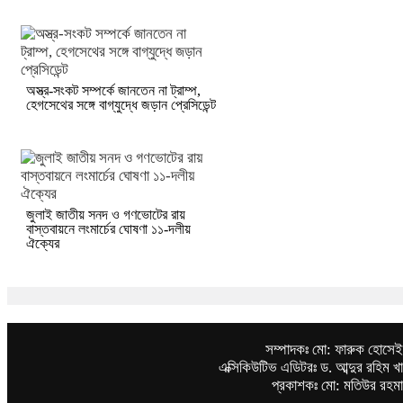
অস্ত্র-সংকট সম্পর্কে জানতেন না ট্রাম্প,
হেগসেথের সঙ্গে বাগ্‌যুদ্ধে জড়ান প্রেসিডেন্ট
জুলাই জাতীয় সনদ ও গণভোটের রায়
বাস্তবায়নে লংমার্চের ঘোষণা ১১-দলীয়
ঐক্যের
সম্পাদকঃ মো: ফারুক হোসে
এক্সিকিউটিভ এডিটরঃ ড. আব্দুর রহিম খ
প্রকাশকঃ মো: মতিউর রহম