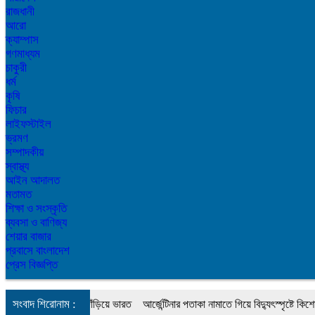
রাজধানী
আরো
ক্যাম্পাস
গণমাধ্যম
চাকুরী
ধর্ম
কৃষি
ফিচার
লাইফস্টাইল
ভ্রমণ
সম্পাদকীয়
স্বাস্থ্য
আইন আদালত
মতামত
শিক্ষা ও সংস্কৃতি
ব্যবসা ও বাণিজ্য
শেয়ার বাজার
প্রবাসে বাংলাদেশ
প্রেস বিজ্ঞপ্তি
সংবাদ শিরোনাম :
সমীকরণ, কোথায় দাঁড়িয়ে ভারত
আর্জেন্টিনার পতাকা নামাতে গিয়ে বিদ্যুৎস্পৃষ্টে কিশোরের মৃত্য