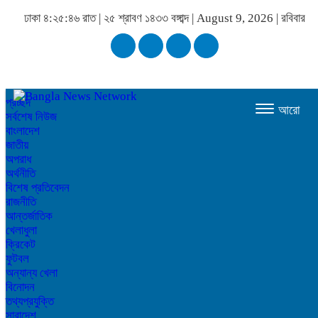
ঢাকা
৪:২৫:৪৬ রাত
|
২৫ শ্রাবণ ১৪৩৩ বঙ্গাব্দ | August 9, 2026
|
রবিবার
প্রচ্ছদ
আরো
সর্বশেষ নিউজ
বাংলাদেশ
জাতীয়
অপরাধ
অর্থনীতি
বিশেষ প্রতিবেদন
রাজনীতি
আন্তর্জাতিক
খেলাধুলা
ক্রিকেট
ফুটবল
অন্যান্য খেলা
বিনোদন
তথ্যপ্রযুক্তি
সারাদেশ