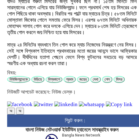
যদিও ম্যাচের শুরুটা মিসরের জন্য সুখকর ছিল না। ১৫তম মিনিটে ফিন
সারম্যানের গোলে এগিয়ে যায় নিউজিল্যান্ড। ফলে প্রথমার্ধ শেষ হয় মিসরের এক
গোল পিছিয়ে থাকা অবস্থায়। বিরতির পর পাল্টে যায় ম্যাচের চিত্র। ৫৮তম মিনিটে
মোস্তাফা জিকোর গোলে সমতায় ফেরে মিসর। এরপর ৬৭তম মিনিটে অধিনায়ক
মোহাম্মদ সালাহ গোল করে দলকে এগিয়ে দেন। ম্যাচের ৮২তম মিনিটে ত্রেজেগে
তৃতীয় গোল করলে জয় নিশ্চিত হয়ে যায় মিসরের।
মাত্র ২৪ মিনিটের ব্যবধানে তিন গোল করে ম্যাচ নিজেদের নিয়ন্ত্রণে নেয় মিসর।
সেই সঙ্গে বিশ্বকাপ ইতিহাসে প্রথমবারের মতো জয়ের আনন্দে ভাসে আফ্রিকার
দেশটি। দীর্ঘদিনের হতাশা পেছনে ফেলে বিশ্ব ফুটবলের সবচেয়ে বড় আসরে
স্মরণীয় এক অধ্যায় রচনা করল তারা।
বিষয়:
নিউজিল্যান্ডকে
উড়িয়ে
বিশ্বকাপে
প্রথম
জয়ের
দেখা
পেল
মিসর
নিউজটি আপডেট করেছেন: নিউজ ডেস্ক।
অ
অ
প্রিন্ট করুন :
বাংলা নিউজ নেটওয়ার্ক ইউটিউব চ্যানেলে সাবস্ক্রাইব করুন