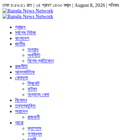
ঢাকা
৪:৫৯:৫২ রাত
|
২৪ শ্রাবণ ১৪৩৩ বঙ্গাব্দ | August 8, 2026
|
শনিবার
প্রচ্ছদ
সর্বশেষ নিউজ
বাংলাদেশ
জাতীয়
অপরাধ
অর্থনীতি
বিশেষ প্রতিবেদন
রাজনীতি
আন্তর্জাতিক
খেলাধুলা
ক্রিকেট
ফুটবল
অন্যান্য খেলা
বিনোদন
তথ্যপ্রযুক্তি
সারাদেশ
রাজধানী
আরো
ক্যাম্পাস
গণমাধ্যম
চাকুরী