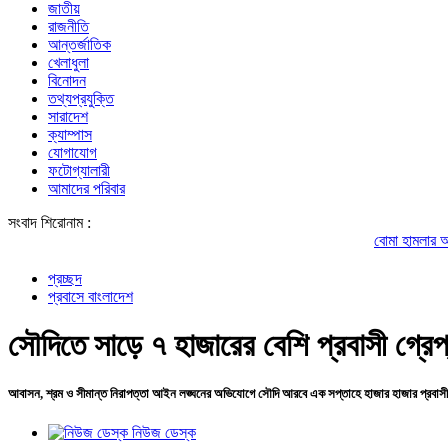
জাতীয়
রাজনীতি
আন্তর্জাতিক
খেলাধুলা
বিনোদন
তথ্যপ্রযুক্তি
সারাদেশ
ক্যাম্পাস
যোগাযোগ
ফটোগ্যালারী
আমাদের পরিবার
সংবাদ শিরোনাম :
বোমা হামলার আশঙ্কায় দেশজুড়
প্রচ্ছদ
প্রবাসে বাংলাদেশ
সৌদিতে সাড়ে ৭ হাজারের বেশি প্রবাসী গ্রেপ
আবাসন, শ্রম ও সীমান্ত নিরাপত্তা আইন লঙ্ঘনের অভিযোগে সৌদি আরবে এক সপ্তাহে হাজার হাজার প্রবাসীক
নিউজ ডেস্ক