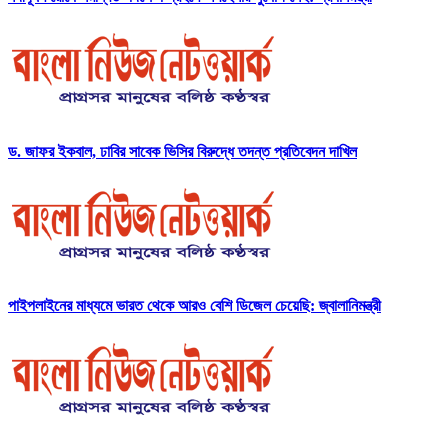
ড. জাফর ইকবাল, ঢাবির সাবেক ভিসির বিরুদ্ধে তদন্ত প্রতিবেদন দাখিল
পাইপলাইনের মাধ্যমে ভারত থেকে আরও বেশি ডিজেল চেয়েছি: জ্বালানিমন্ত্রী