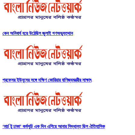
কেন অনিবার্য হয়ে উঠেছিল জুলাই গণঅভ্যুত্থান
প্রফেসর ইউনূসের সঙ্গে দক্ষিণ কোরিয়ার বাণিজ্যমন্ত্রীর সাক্ষাৎ
‘মার্চ টু ঢাকা’ কর্মসূচি এক দিন এগিয়ে আনার সিদ্ধান্ত ছিল ঐতিহাসিক