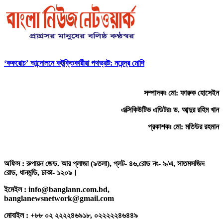
‘ককরোচ’ আন্দোলনে কটূক্তিকারীরা পথভ্রষ্ট: নরেন্দ্র মোদি
সম্পাদকঃ মো: ফারুক হোসেইন
এক্সিকিউটিভ এডিটরঃ ড. আব্দুর রহিম খান
প্রকাশকঃ মো: মতিউর রহমান
অফিস : রুপায়ন জেড. আর প্লাজা (৯তলা), প্লট- ৪৬,রোড নং- ৯/এ, সাতমসজিদ
রোড, ধানমন্ডি, ঢাকা- ১২০৯।
ইমেইল : info@banglann.com.bd,
banglanewsnetwork@gmail.com
মোবাইল : +৮৮ ০২ ২২২২৪৬৯১৮, ০২২২২২৪৬৪৪৯