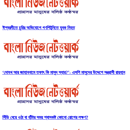
ঈশ্বরদীতে চুরির অভিযোগে গণপিটুনিতে যুবক নিহত
‘দোযখ আর জাহান্নামে তফাৎ কি মাসুদ স্যার?’- এসপি মাসুদের উদ্দেশে সন্ত্রাসী রায়হান
সিঁড়ি বেয়ে ওঠা বা হাঁটার সময় শ্বাসকষ্ট কোনো রোগের লক্ষণ?