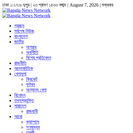
ঢাকা
১:২৭:৬ দুপুর
|
২৩ শ্রাবণ ১৪৩৩ বঙ্গাব্দ | August 7, 2026
|
শুক্রবার
প্রচ্ছদ
সর্বশেষ নিউজ
বাংলাদেশ
জাতীয়
অপরাধ
অর্থনীতি
বিশেষ প্রতিবেদন
রাজনীতি
আন্তর্জাতিক
খেলাধুলা
ক্রিকেট
ফুটবল
অন্যান্য খেলা
বিনোদন
তথ্যপ্রযুক্তি
সারাদেশ
রাজধানী
আরো
ক্যাম্পাস
গণমাধ্যম
চাকুরী