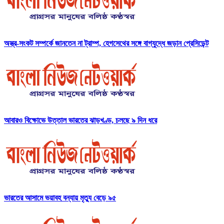
অস্ত্র-সংকট সম্পর্কে জানতেন না ট্রাম্প, হেগসেথের সঙ্গে বাগ্‌যুদ্ধে জড়ান প্রেসিডেন্ট
আবারও বিক্ষোভে উত্তাল ভারতের ঝাড়খণ্ড, চলছে ৯ দিন ধরে
ভারতের আসামে ভয়াবহ বন্যায় মৃত্যু বেড়ে ৯৫