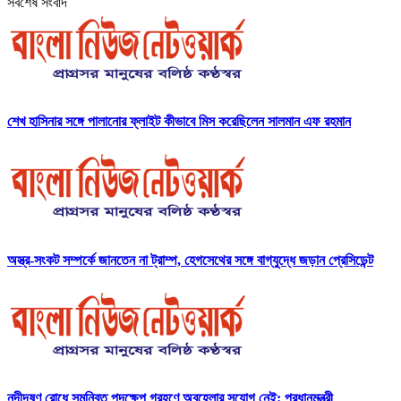
সর্বশেষ সংবাদ
শেখ হাসিনার সঙ্গে পালানোর ফ্লাইট কীভাবে মিস করেছিলেন সালমান এফ রহমান
অস্ত্র-সংকট সম্পর্কে জানতেন না ট্রাম্প, হেগসেথের সঙ্গে বাগ্‌যুদ্ধে জড়ান প্রেসিডেন্ট
নদীদূষণ রোধে সমন্বিত পদক্ষেপ গ্রহণে অবহেলার সুযোগ নেই: প্রধানমন্ত্রী