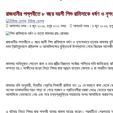
রাজধানীর পল্লবীতে ৮ বছর বয়সী শিশু রামিসাকে ধর্ষণ ও নৃ
নিউজ ডেস্ক
আপলোড সময় : ৪ জুন ২০২৬, দুপুর ৩:২২ সময়
আপডেট সময় : ৪ জুন ২০২৬, দুপ
রাজধানীর পল্লবীতে ৮ বছর বয়সী শিশু রামিসাকে ধর্ষণ ও নৃশংসভাবে হত্যার মামলায় য
দমন ট্রাইব্যুনালে রাষ্ট্রপক্ষ ও আসামিপক্ষের যুক্তিতর্ক উপস্থাপন শেষে বিচারক সালেক
মামলায় অভিযুক্ত সোহেল রানা ও তার স্ত্রীর বিরুদ্ধে সর্বোচ্চ শাস্তির দাবি জানিয়
সম্পন্ন হয়। সাক্ষীদের মধ্যে নিহত শিশুর বাবা আব্দুল হান্নান মোল্লা ও মা পারভীন আ
মামলার নথি অনুযায়ী, দ্বিতীয় শ্রেণির শিক্ষার্থী রামিসা গত ১৯ মে সকালে বাসা থে
অনেক ডাকাডাকির পরও সাড়া না পেয়ে স্বজন ও প্রতিবেশীরা দরজা ভেঙে ভেতরে প্রবে
আসামিকে হেফাজতে নেয় এবং পরে তথ্যপ্রযুক্তির সহায়তায় অপর আসামিকে নারায়ণগঞ্
এ ঘটনায় নিহত শিশুর বাবা পল্লবী থানায় মামলা দায়ের করেন। পরবর্তীতে গ্রেপ্ত