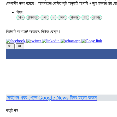
দেশবাসীর নজর রয়েছে। আদালতের ঘোষিত সূচি অনুযায়ী আগামী ৭ জুন মামলার রায় ঘ
বিষয়:
শিশু
রামিসাকে
ধর্ষণ
ও
হত্যা
মামলার
রায়
রোববার
নিউজটি আপডেট করেছেন: নিউজ ডেস্ক।
অ
অ
সর্বশেষ খবর পেতে Google News ফিড ফলো করুন
কমেন্ট বক্স