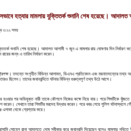
শংসভাবে হত্যার মামলায় যুক্তিতর্ক শুনানি শেষ হয়েছে। আদালত
ুর ৩:২২ সময়
ুক্তিতর্ক শুনানি শেষ হয়েছে। আদালত আগামী ৭ জুন এ মামলার রায় ঘোষণার দিন নির্ধারণ ক
ীন রায়ের জন্য এ তারিখ নির্ধারণ করেন।
েছে রাষ্ট্রপক্ষ। তদন্তে সংগৃহীত বিভিন্ন আলামত, ডিএনএ প্রতিবেদন এবং ময়নাতদন্তের তথ্
ক্তারও ছিলেন। তাদের জবানবন্দিতে ঘটনার বিভিন্ন গুরুত্বপূর্ণ তথ্য উঠে আসে।
কে বের হওয়ার পর অভিযুক্ত নারী তাকে কৌশলে নিজের কক্ষে নিয়ে যায়। পরে শিশুটিকে খুঁজতে
শ করেন। সেখানে তারা শিশুটির মরদেহ উদ্ধার করেন। পরে খবর পেয়ে পুলিশ ঘটনাস্থলে পৌঁ
জ এলাকা থেকে গ্রেপ্তার করে।
ার আসামি সোহেল রানা আদালতে দোষ স্বীকার করে জবানবন্দি দিয়েছেন বলেও মামলার নথ