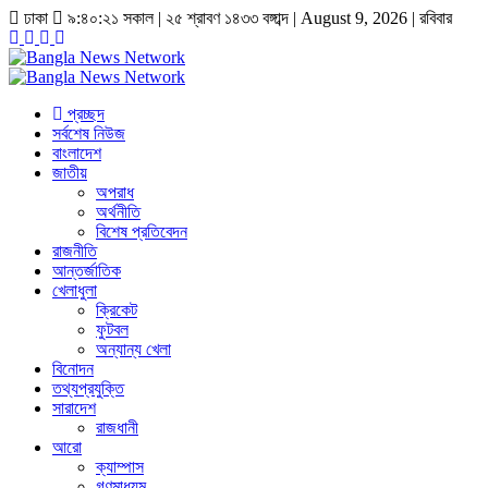
ঢাকা
৯:৪০:২২ সকাল
|
২৫ শ্রাবণ ১৪৩৩ বঙ্গাব্দ | August 9, 2026
|
রবিবার
প্রচ্ছদ
সর্বশেষ নিউজ
বাংলাদেশ
জাতীয়
অপরাধ
অর্থনীতি
বিশেষ প্রতিবেদন
রাজনীতি
আন্তর্জাতিক
খেলাধুলা
ক্রিকেট
ফুটবল
অন্যান্য খেলা
বিনোদন
তথ্যপ্রযুক্তি
সারাদেশ
রাজধানী
আরো
ক্যাম্পাস
গণমাধ্যম