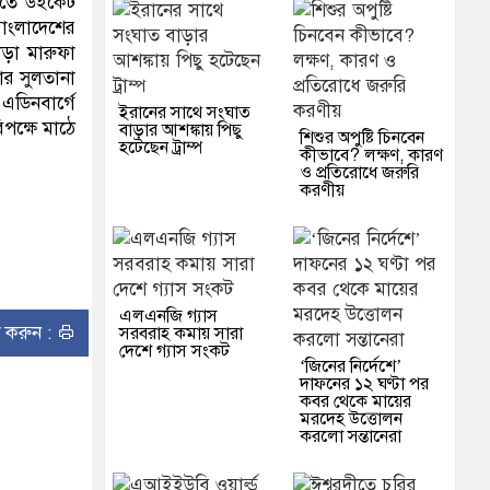
তিতে উইকেট
াংলাদেশের
াড়া মারুফা
ার সুলতানা
এডিনবার্গে
ইরানের সাথে সংঘাত
িপক্ষে মাঠে
বাড়ার আশঙ্কায় পিছু
শিশুর অপুষ্টি চিনবেন
হটেছেন ট্রাম্প
কীভাবে? লক্ষণ, কারণ
ও প্রতিরোধে জরুরি
করণীয়
এলএনজি গ্যাস
ন্ট করুন :
সরবরাহ কমায় সারা
দেশে গ্যাস সংকট
‘জিনের নির্দেশে’
দাফনের ১২ ঘণ্টা পর
কবর থেকে মায়ের
মরদেহ উত্তোলন
করলো সন্তানেরা