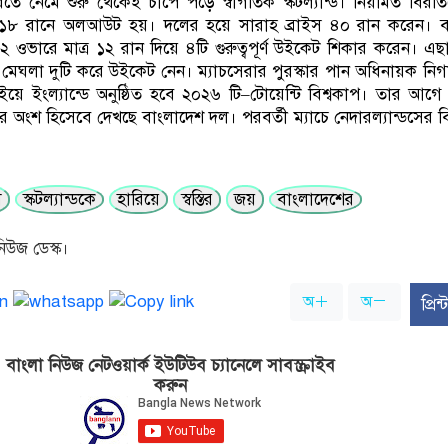
রতে নেমে শুরু থেকেই চাপে পড়ে স্বাগতিক স্কটল্যান্ড। নিয়মিত বির
১১৮ রানে অলআউট হয়। দলের হয়ে সারাহ ব্রাইস ৪০ রান করেন। ব
২ ওভারে মাত্র ১২ রান দিয়ে ৪টি গুরুত্বপূর্ণ উইকেট শিকার করেন। এছ
মেঘলা দুটি করে উইকেট নেন। ম্যাচসেরার পুরস্কার পান অধিনায়ক নিগ
ে ইংল্যান্ডে অনুষ্ঠিত হবে ২০২৬ টি–টোয়েন্টি বিশ্বকাপ। তার আগে 
ির অংশ হিসেবে দেখছে বাংলাদেশ দল। পরবর্তী ম্যাচে নেদারল্যান্ডসের ব
ে
স্কটল্যান্ডকে
হারিয়ে
স্বস্তির
জয়
বাংলাদেশের
িউজ ডেস্ক।
অ
অ
প্রি
বাংলা নিউজ নেটওয়ার্ক ইউটিউব চ্যানেলে সাবস্ক্রাইব
করুন