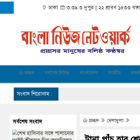
ঢাকা
৩:৩৯:৪ দুপুর
|
২২ শ্রাবণ ১৪৩৩ বঙ্গ
প্রচ্ছদ
সর্বশেষ নিউজ
বাংলাদেশ
জাতীয়
রাজ
সংবাদ শিরোনাম :
প্রচ্ছদ
খেলাধুলা
সর্বশেষ সংবাদ
টানা পাঁচ হার শে