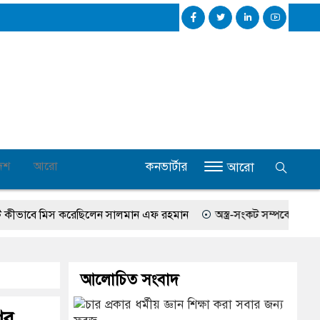
কনভার্টার
েশ
আরো
আরো
াবে মিস করেছিলেন সালমান এফ রহমান
অস্ত্র-সংকট সম্পর্কে জানতেন না ট্রাম
আলোচিত সংবাদ
ের