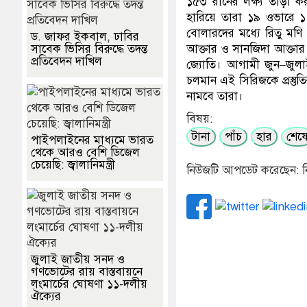
১৫৩ রানের লক্ষ্য তাড়া ক
হারিয়ে তারা ১৯ ওভারে 
বোলারদের মধ্যে রিতু মণি 
ড. জাফর ইকবাল, ঢাবির
সাবেক ভিসির বিরুদ্ধে তদন্ত
আক্তার ও সানজিদা আক্তার 
প্রতিবেদন দাখিল
জ্যোতি। আগামী জুন–জুলাইয়
চলমান এই সিরিজকে প্রস্তুত
নামবে তারা।
বিষয়:
টানা
পাঁচ
হার
শেষ
পাইপলাইনের মাধ্যমে ভারত
থেকে আরও বেশি ডিজেল
চেয়েছি: জ্বালানিমন্ত্রী
নিউজটি আপডেট করেছেন: ন
জুলাই জাতীয় সনদ ও
গণভোটের রায় বাস্তবায়নে
লংমার্চের ঘোষণা ১১-দলীয়
ঐক্যের