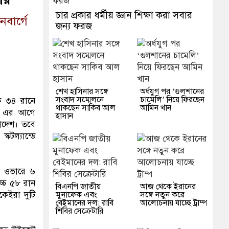
চার প্রকার ধর্মীয় জ্ঞান শিক্ষা করা সবার
বার্গে
জন্য ফরজ
শেখ হাসিনার সঙ্গে
অর্ধযুগ পর ‘গুলশানের
সংবাদ সম্মেলনে
চামেলি’ নিয়ে ফিরছেন
কে ৩৪ রানে
থাকছেন সাকিব আল
আমিন খান
ল। এর আগে
হাসান
লাদেশ। তবে
কটল্যান্ডে
।
২০ ওভারে ৬
চ্চ ৫৮ রান
বিএনপি জাতীয়
আজ থেকে ইরানের
মুনাফেক এবং
সঙ্গে নতুন করে
কেইরা দুটি
বেইমানের দল: রাবি
আলোচনায় যাচ্ছে ট্রাম্প
শিবির সেক্রেটারি