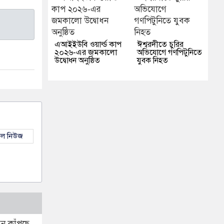
এআইইউবি ওয়ার্ল্ড কাপ
ঈশ্বরদীতে চুরির
২০২৬-এর জমকালো
অভিযোগে গণপিটুনিতে
উদ্বোধন অনুষ্ঠিত
যুবক নিহত
কল নিউজ