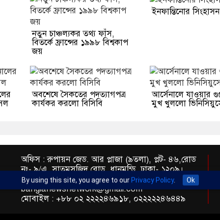
ইনফান্তিনোর সিংহাসন
নতুন চাঞ্চল্যকর তথ্য ফাঁস,
বিতর্কে ফ্রান্সের ১৯৯৮ বিশ্বকাপ
জয়
লের
অবশেষে সৈকতের পদত্যাগপত্র
আর্সেনালে যাওয়ার গুঞ
াসল
কার্যকর করলো বিসিবি
মুখ খুললো ভিনিসিয়ুস
অফিস : রুপায়ন জেড. আর প্লাজা (৯তলা), প্লট- ৪৬,রোড
নং- ৯/এ, সাতমসজিদ রোড, ধানমন্ডি, ঢাকা- ১২০৯।
ইমেইল : info@banglann.com.bd,
By using this site, you agree to our
Privacy Policy
.
Ok
banglanewsnetwork@gmail.com
মোবাইল : +৮৮ ০২ ২২২২৪৬৯১৮, ০২২২২২৪৬৪৪৯