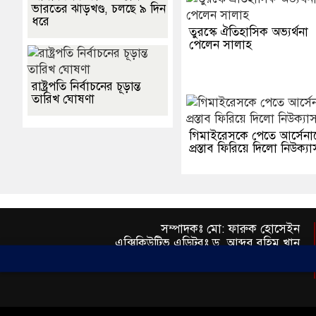
ভারতের ঝাড়খণ্ড, চলছে ৯ দিন
ধরে
তুরস্কে ঐতিহাসিক অভ্যর্থনা
পেলেন সালাহ
রাষ্ট্রপতি নির্বাচনের চূড়ান্ত
তারিখ ঘোষণা
গিমাইরেসকে পেতে আর্সেনা
প্রস্তাব ফিরিয়ে দিলো নিউক্য
সম্পাদকঃ মো: ফারুক হোসেইন
এক্সিকিউটিভ এডিটরঃ ড. আব্দুর রহিম খান
প্রকাশকঃ মো: মতিউর রহমান