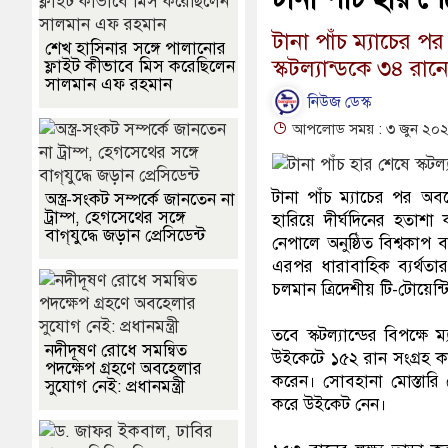
টানা পাঁচ ম্যাচের 
শেখ হাসিনার সঙ্গে পালানোর
স্কটল্যান্ডকে ৩৪ রান
ফ্লাইট কীভাবে মিস করেছিলেন
সালমান এফ রহমান
নিউজ ডেস্ক
আপলোড সময় : ৩ জুন ২০২৬
টানা পাঁচ ম্যাচের পর অব
অস্ত্র-সংকট সম্পর্কে জানতেন না
ট্রাম্প, হেগসেথের সঙ্গে
হারিয়ে দীর্ঘদিনের হতাশ
বাগ্‌যুদ্ধে জড়ান প্রেসিডেন্ট
নেপালে অনুষ্ঠিত বিশ্বকাপ
এরপর ধারাবাহিক ব্যর্থতার 
চলমান ত্রিদেশীয় টি-টোয়েন্
তবে স্কটল্যান্ডের বিপক্ষে
নদীদূষণ রোধে সমন্বিত
উইকেটে ১৫২ রান সংগ্রহ ক
পদক্ষেপ গ্রহণে অবহেলার
করেন। সোবহানা মোস্তারি য
সুযোগ নেই: প্রধানমন্ত্রী
করে উইকেট নেন।