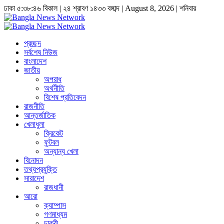
ঢাকা
৫:৩৮:৪৭ বিকাল
|
২৪ শ্রাবণ ১৪৩৩ বঙ্গাব্দ | August 8, 2026
|
শনিবার
প্রচ্ছদ
সর্বশেষ নিউজ
বাংলাদেশ
জাতীয়
অপরাধ
অর্থনীতি
বিশেষ প্রতিবেদন
রাজনীতি
আন্তর্জাতিক
খেলাধুলা
ক্রিকেট
ফুটবল
অন্যান্য খেলা
বিনোদন
তথ্যপ্রযুক্তি
সারাদেশ
রাজধানী
আরো
ক্যাম্পাস
গণমাধ্যম
চাকুরী