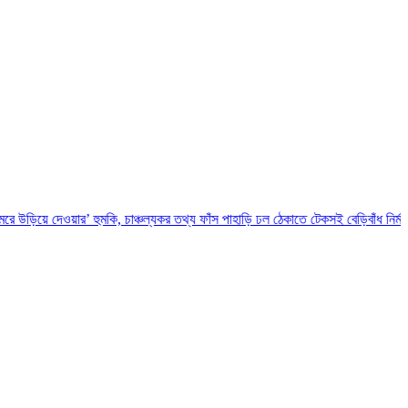
ার’ হুমকি, চাঞ্চল্যকর তথ্য ফাঁস
পাহাড়ি ঢল ঠেকাতে টেকসই বেড়িবাঁধ নির্মাণ করা হবে: ত্রাণম