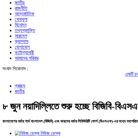
জাতীয়
রাজনীতি
আন্তর্জাতিক
খেলাধুলা
বিনোদন
তথ্যপ্রযুক্তি
সারাদেশ
ক্যাম্পাস
যোগাযোগ
ফটোগ্যালারী
আমাদের পরিবার
সংবাদ শিরোনাম :
একটি চক্র জ্বালানি খাত
প্রচ্ছদ
জাতীয়
৮ জুন নয়াদিল্লিতে শুরু হচ্ছে বিজিবি-বিএস
বাংলাদেশের বর্ডার গার্ড বাংলাদেশ (বিজিবি) এবং ভারতের বর্ডার সিকিউরিটি ফোর্স (বিএসএফ)-এর মধ্যে মহাপরি
নিউজ ডেস্ক