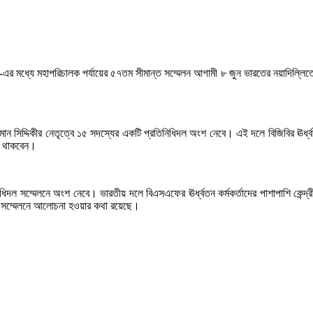
এফ)-এর মধ্যে মহাপরিচালক পর্যায়ের ৫৭তম সীমান্ত সম্মেলন আগামী ৮ জুন ভারতের নয়াদিল্লিত
িদ্দিকীর নেতৃত্বে ১৫ সদস্যের একটি প্রতিনিধিদল অংশ নেবে। এই দলে বিজিবির ঊর্ধ্বতন কর্মকর্
াও থাকবেন।
ল সম্মেলনে অংশ নেবে। ভারতীয় দলে বিএসএফের ঊর্ধ্বতন কর্মকর্তাদের পাশাপাশি কেন্দ্রীয় স্
ে এ সম্মেলনে আলোচনা হওয়ার কথা রয়েছে।