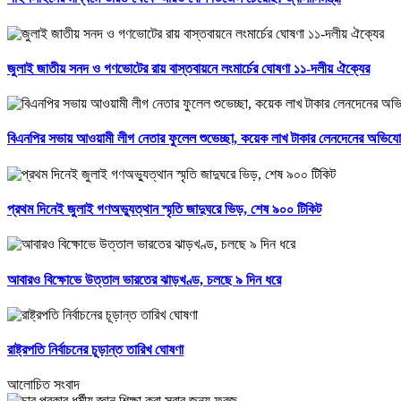
জুলাই জাতীয় সনদ ও গণভোটের রায় বাস্তবায়নে লংমার্চের ঘোষণা ১১-দলীয় ঐক্যের
বিএনপির সভায় আওয়ামী লীগ নেতার ফুলেল শুভেচ্ছা, কয়েক লাখ টাকার লেনদেনের অভিয
প্রথম দিনেই জুলাই গণঅভ্যুত্থান স্মৃতি জাদুঘরে ভিড়, শেষ ৯০০ টিকিট
আবারও বিক্ষোভে উত্তাল ভারতের ঝাড়খণ্ড, চলছে ৯ দিন ধরে
রাষ্ট্রপতি নির্বাচনের চূড়ান্ত তারিখ ঘোষণা
আলোচিত সংবাদ