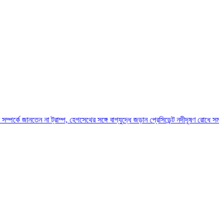
 না ট্রাম্প, হেগসেথের সঙ্গে বাগ্‌যুদ্ধে জড়ান প্রেসিডেন্ট
নদীদূষণ রোধে সমন্বিত পদক্ষেপ গ্