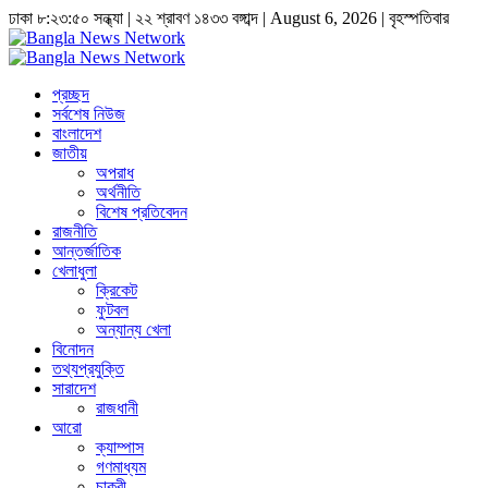
ঢাকা
৮:২৩:৫১ সন্ধ্যা
|
২২ শ্রাবণ ১৪৩৩ বঙ্গাব্দ | August 6, 2026
|
বৃহস্পতিবার
প্রচ্ছদ
সর্বশেষ নিউজ
বাংলাদেশ
জাতীয়
অপরাধ
অর্থনীতি
বিশেষ প্রতিবেদন
রাজনীতি
আন্তর্জাতিক
খেলাধুলা
ক্রিকেট
ফুটবল
অন্যান্য খেলা
বিনোদন
তথ্যপ্রযুক্তি
সারাদেশ
রাজধানী
আরো
ক্যাম্পাস
গণমাধ্যম
চাকুরী