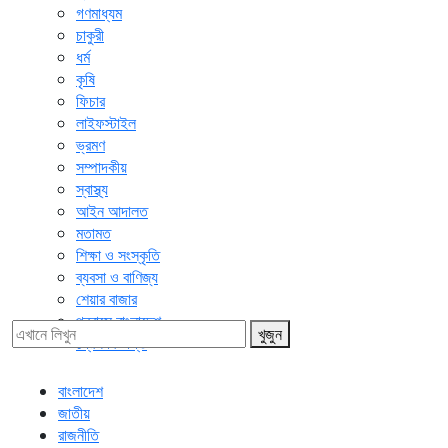
গণমাধ্যম
চাকুরী
ধর্ম
কৃষি
ফিচার
লাইফস্টাইল
ভ্রমণ
সম্পাদকীয়
স্বাস্থ্য
আইন আদালত
মতামত
শিক্ষা ও সংস্কৃতি
ব্যবসা ও বাণিজ্য
শেয়ার বাজার
প্রবাসে বাংলাদেশ
খুজুন
প্রেস বিজ্ঞপ্তি
বাংলাদেশ
জাতীয়
রাজনীতি