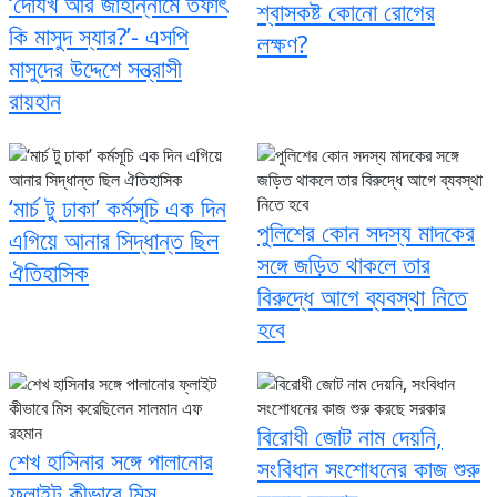
‘দোযখ আর জাহান্নামে তফাৎ
শ্বাসকষ্ট কোনো রোগের
কি মাসুদ স্যার?’- এসপি
লক্ষণ?
মাসুদের উদ্দেশে সন্ত্রাসী
রায়হান
‘মার্চ টু ঢাকা’ কর্মসূচি এক দিন
পুলিশের কোন সদস্য মাদকের
এগিয়ে আনার সিদ্ধান্ত ছিল
সঙ্গে জড়িত থাকলে তার
ঐতিহাসিক
বিরুদ্ধে আগে ব্যবস্থা নিতে
হবে
বিরোধী জোট নাম দেয়নি,
শেখ হাসিনার সঙ্গে পালানোর
সংবিধান সংশোধনের কাজ শুরু
ফ্লাইট কীভাবে মিস