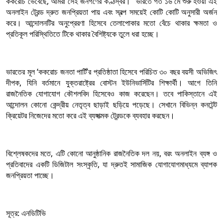
ককরোচ ভেবেছে, আমরা সেই জনগণের কণ্ঠস্বর।” ভারতে গত ১৬ মে শুরু হওয়া এই
অনলাইন ট্রেন্ড দ্রুত জনপ্রিয়তা পায় এবং স্বল্প সময়েই কোটি কোটি অনুসারী অর্জন
করে। আন্দোলনটির অনুপ্রেরণা হিসেবে তেলাপোকার মতো বেঁচে থাকার ক্ষমতা ও
প্রতিকূল পরিস্থিতিতে টিকে থাকার বৈশিষ্ট্যকে তুলে ধরা হচ্ছে।
ভারতের মূল ‘ককরোচ জনতা পার্টি’র প্রতিষ্ঠাতা হিসেবে পরিচিত ৩০ বছর বয়সী অভিজিৎ
দীপক, যিনি বর্তমানে যুক্তরাষ্ট্রের বোস্টন ইউনিভার্সিটির শিক্ষার্থী। আগে তিনি
রাজনৈতিক যোগাযোগ কৌশলবিদ হিসেবেও কাজ করেছেন। তবে পাকিস্তানে এই
আন্দোলন কোনো কেন্দ্রীয় নেতৃত্ব ছাড়াই ছড়িয়ে পড়েছে। সেখানে বিভিন্ন কনটেন্ট
ক্রিয়েটর নিজেদের মতো করে এই ব্যঙ্গাত্মক ট্রেন্ডকে ব্যবহার করছেন।
বিশ্লেষকদের মতে, এটি কোনো আনুষ্ঠানিক রাজনৈতিক দল নয়, বরং অনলাইন ব্যঙ্গ ও
প্রতিবাদের একটি ডিজিটাল সংস্কৃতি, যা দ্রুতই সামাজিক যোগাযোগমাধ্যমে ব্যাপক
জনপ্রিয়তা পাচ্ছে।
সূত্র: এনডিটিভি