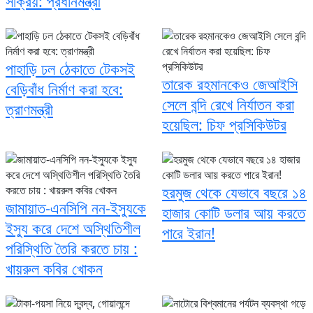
সক্রিয়: প্রধানমন্ত্রী
পাহাড়ি ঢল ঠেকাতে টেকসই
তারেক রহমানকেও জেআইসি
বেড়িবাঁধ নির্মাণ করা হবে:
সেলে বন্দি রেখে নির্যাতন করা
ত্রাণমন্ত্রী
হয়েছিল: চিফ প্রসিকিউটর
হরমুজ থেকে যেভাবে বছরে ১৪
জামায়াত-এনসিপি নন-ইস্যুকে
হাজার কোটি ডলার আয় করতে
ইস্যু করে দেশে অস্থিতিশীল
পারে ইরান!
পরিস্থিতি তৈরি করতে চায় :
খায়রুল কবির খোকন