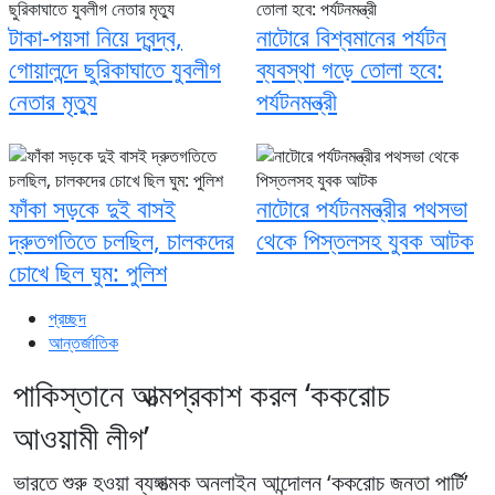
টাকা-পয়সা নিয়ে দ্বন্দ্ব,
নাটোরে বিশ্বমানের পর্যটন
গোয়ালন্দে ছুরিকাঘাতে যুবলীগ
ব্যবস্থা গড়ে তোলা হবে:
নেতার মৃত্যু
পর্যটনমন্ত্রী
ফাঁকা সড়কে দুই বাসই
নাটোরে পর্যটনমন্ত্রীর পথসভা
দ্রুতগতিতে চলছিল, চালকদের
থেকে পিস্তলসহ যুবক আটক
চোখে ছিল ঘুম: পুলিশ
প্রচ্ছদ
আন্তর্জাতিক
পাকিস্তানে আত্মপ্রকাশ করল ‘ককরোচ
আওয়ামী লীগ’
ভারতে শুরু হওয়া ব্যঙ্গাত্মক অনলাইন আন্দোলন ‘ককরোচ জনতা পার্টি’