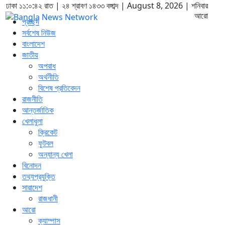
ঢাকা
১১:০:৪৩ রাত
|
২৪ শ্রাবণ ১৪৩৩ বঙ্গাব্দ | August 8, 2026
|
শনিবার
আরো
প্রচ্ছদ
সর্বশেষ নিউজ
বাংলাদেশ
জাতীয়
অপরাধ
অর্থনীতি
বিশেষ প্রতিবেদন
রাজনীতি
আন্তর্জাতিক
খেলাধুলা
ক্রিকেট
ফুটবল
অন্যান্য খেলা
বিনোদন
তথ্যপ্রযুক্তি
সারাদেশ
রাজধানী
আরো
ক্যাম্পাস