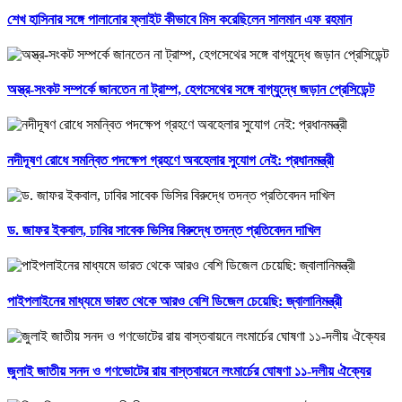
শেখ হাসিনার সঙ্গে পালানোর ফ্লাইট কীভাবে মিস করেছিলেন সালমান এফ রহমান
অস্ত্র-সংকট সম্পর্কে জানতেন না ট্রাম্প, হেগসেথের সঙ্গে বাগ্‌যুদ্ধে জড়ান প্রেসিডেন্ট
নদীদূষণ রোধে সমন্বিত পদক্ষেপ গ্রহণে অবহেলার সুযোগ নেই: প্রধানমন্ত্রী
ড. জাফর ইকবাল, ঢাবির সাবেক ভিসির বিরুদ্ধে তদন্ত প্রতিবেদন দাখিল
পাইপলাইনের মাধ্যমে ভারত থেকে আরও বেশি ডিজেল চেয়েছি: জ্বালানিমন্ত্রী
জুলাই জাতীয় সনদ ও গণভোটের রায় বাস্তবায়নে লংমার্চের ঘোষণা ১১-দলীয় ঐক্যের