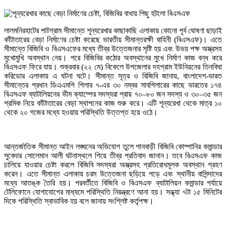
লালমনিরহাটের পাটগ্রাম সীমান্তে শূন্যরেখার কাছাকাছি এলাকায় কোনো পূর্ব ঘোষণা ছাড়াই
কাঁটাতারের বেড়া নির্মাণের চেষ্টা করেছে ভারতীয় সীমান্তরক্ষী বাহিনী (বিএসএফ)। এতে
সীমান্তে বিজিবি ও বিএসএফের মধ্যে তীব্র উত্তেজনার সৃষ্টি হয় এবং উভয় পক্ষ অস্ত্রসহ
মুখোমুখি অবস্থান নেয়। পরে বিজিবির কঠোর অবস্থানের মুখে নির্মাণ কাজ বন্ধ করে
বিএসএফ ফিরে যায়। শুক্রবার (২২ মে) বিকেলে উপজেলার দহগ্রাম ইউনিয়নের তিনবিঘা
করিডোর এলাকায় এ ঘটনা ঘটে। সীমান্ত সূত্র ও বিজিবি জানায়, বাংলাদেশ-ভারত
সীমান্তের প্রধান ডিএএমপি পিলার ৭-এর ৩০ নম্বর সাবপিলারের কাছে ভারতের ১৭৪
বিএসএফ ব্যাটালিয়নের ভীম ক্যাম্পের সদস্যরা প্রায় ৭০–৮০ জন সদস্য ও ৩০–৩৫ জন
শ্রমিক নিয়ে কাঁটাতারের বেড়া স্থাপনের কাজ শুরু করে। এটি শূন্যরেখা থেকে মাত্র ১০
থেকে ২০ গজের মধ্যে হওয়ায় পরিস্থিতি উত্তপ্ত হয়ে ওঠে।
আন্তর্জাতিক সীমান্ত আইন লঙ্ঘনের অভিযোগ তুলে পানবাড়ী বিজিবি কোম্পানির কমান্ডার
সুবেদার সোলেমান আলী ঘটনাস্থলে গিয়ে তীব্র প্রতিবাদ জানান। তবে বিএসএফ কাজ
চালিয়ে যাওয়ার চেষ্টা করলে বিজিবি সদস্যরা অস্ত্রসহ প্রতিরোধমূলক অবস্থান গ্রহণ
করেন। এতে সীমান্ত এলাকায় চরম উত্তেজনা ছড়িয়ে পড়ে এবং স্থানীয় বাসিন্দাদের
মধ্যে আতঙ্ক তৈরি হয়। পরবর্তীতে বিজিবি ও বিএসএফ ব্যাটালিয়ন কমান্ডার পর্যায়ে
টেলিফোনে যোগাযোগের মাধ্যমে পরিস্থিতি নিয়ন্ত্রণে আনা হয়। সন্ধ্যা ৭টা ১৫ মিনিটের
দিকে পরিস্থিতি স্বাভাবিক হয় বলে জানায় সংশ্লিষ্ট কর্তৃপক্ষ।