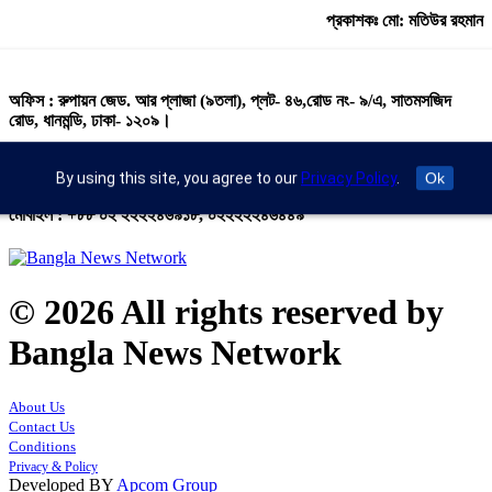
প্রকাশকঃ মো: মতিউর রহমান
অফিস : রুপায়ন জেড. আর প্লাজা (৯তলা), প্লট- ৪৬,রোড নং- ৯/এ, সাতমসজিদ
রোড, ধানমন্ডি, ঢাকা- ১২০৯।
ইমেইল : info@banglann.com.bd,
banglanewsnetwork@gmail.com
By using this site, you agree to our
Privacy Policy
.
Ok
মোবাইল : +৮৮ ০২ ২২২২৪৬৯১৮, ০২২২২২৪৬৪৪৯
© 2026 All rights reserved by
Bangla News Network
About Us
Contact Us
Conditions
Privacy & Policy
Developed BY
Apcom Group