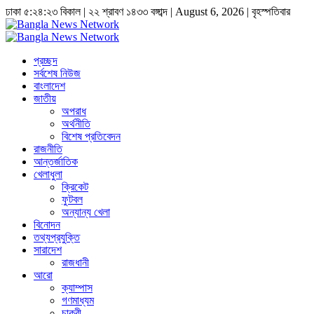
ঢাকা
৫:২৪:২৩ বিকাল
|
২২ শ্রাবণ ১৪৩৩ বঙ্গাব্দ | August 6, 2026
|
বৃহস্পতিবার
প্রচ্ছদ
সর্বশেষ নিউজ
বাংলাদেশ
জাতীয়
অপরাধ
অর্থনীতি
বিশেষ প্রতিবেদন
রাজনীতি
আন্তর্জাতিক
খেলাধুলা
ক্রিকেট
ফুটবল
অন্যান্য খেলা
বিনোদন
তথ্যপ্রযুক্তি
সারাদেশ
রাজধানী
আরো
ক্যাম্পাস
গণমাধ্যম
চাকুরী