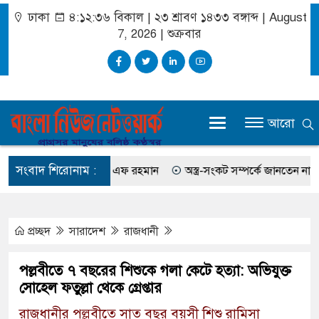
ঢাকা
৪:১২:৩৬ বিকাল
|
২৩ শ্রাবণ ১৪৩৩ বঙ্গাব্দ | August
7, 2026
|
শুক্রবার
আরো
সংবাদ শিরোনাম :
মিস করেছিলেন সালমান এফ রহমান
অস্ত্র-সংকট সম্পর্কে জানতেন না ট্রাম্প, হ
প্রচ্ছদ
সারাদেশ
রাজধানী
পল্লবীতে ৭ বছরের শিশুকে গলা কেটে হত্যা: অভিযুক্ত
সোহেল ফতুল্লা থেকে গ্রেপ্তার
রাজধানীর পল্লবীতে সাত বছর বয়সী শিশু রামিসা