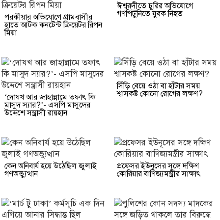
ঈশ্বরদীতে চুরির অভিযোগে
গণপিটুনিতে যুবক নিহত
পরকীয়ার অভিযোগে গ্রামবাসীর
হাতে আটক কনটেন্ট ক্রিয়েটর রিপন
মিয়া
সিঁড়ি বেয়ে ওঠা বা হাঁটার সময়
শ্বাসকষ্ট কোনো রোগের লক্ষণ?
‘দোযখ আর জাহান্নামে তফাৎ কি
মাসুদ স্যার?’- এসপি মাসুদের
উদ্দেশে সন্ত্রাসী রায়হান
কেন অনিবার্য হয়ে উঠেছিল জুলাই
প্রফেসর ইউনূসের সঙ্গে দক্ষিণ
গণঅভ্যুত্থান
কোরিয়ার বাণিজ্যমন্ত্রীর সাক্ষাৎ