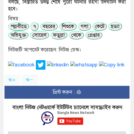
বলছে, বিস্তারিত তদন্ত শেষে পুরো ঘটনার রহস্য উদঘাটন করা
হবে।
বিষয়:
পল্লবীতে
৭
বছরের
শিশুকে
গলা
কেটে
হত্যা
অভিযুক্ত
সোহেল
ফতুল্লা
থেকে
গ্রেপ্তার
নিউজটি আপডেট করেছেন: নিউজ ডেস্ক।
অ
অ
প্রিন্ট করুন :
বাংলা নিউজ নেটওয়ার্ক ইউটিউব চ্যানেলে সাবস্ক্রাইব করুন