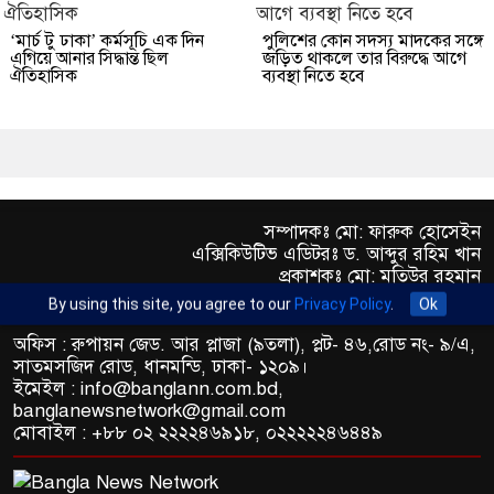
‘মার্চ টু ঢাকা’ কর্মসূচি এক দিন
পুলিশের কোন সদস্য মাদকের সঙ্গে
এগিয়ে আনার সিদ্ধান্ত ছিল
জড়িত থাকলে তার বিরুদ্ধে আগে
ঐতিহাসিক
ব্যবস্থা নিতে হবে
সম্পাদকঃ মো: ফারুক হোসেইন
এক্সিকিউটিভ এডিটরঃ ড. আব্দুর রহিম খান
প্রকাশকঃ মো: মতিউর রহমান
By using this site, you agree to our
Privacy Policy
.
Ok
অফিস : রুপায়ন জেড. আর প্লাজা (৯তলা), প্লট- ৪৬,রোড নং- ৯/এ,
সাতমসজিদ রোড, ধানমন্ডি, ঢাকা- ১২০৯।
ইমেইল : info@banglann.com.bd,
banglanewsnetwork@gmail.com
মোবাইল : +৮৮ ০২ ২২২২৪৬৯১৮, ০২২২২২৪৬৪৪৯