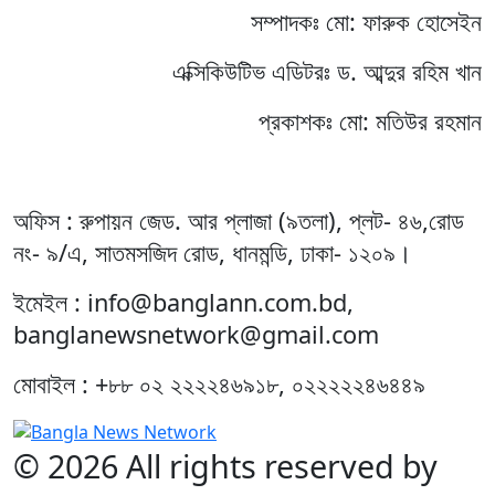
সম্পাদকঃ মো: ফারুক হোসেইন
এক্সিকিউটিভ এডিটরঃ ড. আব্দুর রহিম খান
প্রকাশকঃ মো: মতিউর রহমান
অফিস : রুপায়ন জেড. আর প্লাজা (৯তলা), প্লট- ৪৬,রোড
নং- ৯/এ, সাতমসজিদ রোড, ধানমন্ডি, ঢাকা- ১২০৯।
ইমেইল : info@banglann.com.bd,
banglanewsnetwork@gmail.com
মোবাইল : +৮৮ ০২ ২২২২৪৬৯১৮, ০২২২২২৪৬৪৪৯
© 2026 All rights reserved by