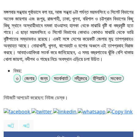
মঙ্গলবার সন্ধ্যার পূর্বাভাসে বলা হয়, আজ সন্ধ্যা ৬টা পর্যন্ত ময়মনসিংহ ও সিলেট বিভাগের
অনেক জায়গায় এবং রংপুর, রাজশাহী, ঢাকা, খুলনা, বরিশাল ও চট্টগ্রাম বিভাগের কিছু
কিছু স্থানে অস্থায়ীভাবে দমকা হাওয়াসহ হালকা থেকে মাঝারি বৃষ্টি বা বজ্রবৃষ্টি হতে
পারে। এ ছাড়া ময়মনসিংহ ও সিলেট বিভাগের কোথাও কোথাও মাঝারি থেকে ভারি
বৃষ্টিপাতের সম্ভাবনাও রয়েছে। একই সঙ্গে দেশের কয়েকটি জেলায় মৃদু তাপপ্রবাহও
অব্যাহত আছে। নোয়াখালী, খুলনা, বাগেরহাট ও যশোর অঞ্চলে এই তাপপ্রবাহ বিরাজ
করছে। আবহাওয়াবিদরা সতর্ক করে জানিয়েছেন, এ সময় বজ্রপাতের ঝুঁকি বেশি থাকায়
খোলা জায়গা, নদীপথ ও গাছের নিচে অবস্থান এড়িয়ে চলা উচিত।
বিষয়:
৩
জেলার
জন্য
সতর্কবার্তা
নদীবন্দরে
হুঁশিয়ারি
সংকেত
নিউজটি আপডেট করেছেন: নিউজ ডেস্ক।
অ
অ