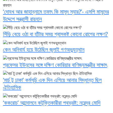
‘দোযখ আর জাহান্নামে তফাৎ কি মাসুদ স্যার?’- এসপি মাসুদের
উদ্দেশে সন্ত্রাসী রায়হান
সিঁড়ি বেয়ে ওঠা বা হাঁটার সময় শ্বাসকষ্ট কোনো রোগের লক্ষণ?
কেন অনিবার্য হয়ে উঠেছিল জুলাই গণঅভ্যুত্থান
প্রফেসর ইউনূসের সঙ্গে দক্ষিণ কোরিয়ার বাণিজ্যমন্ত্রীর সাক্ষাৎ
‘মার্চ টু ঢাকা’ কর্মসূচি এক দিন এগিয়ে আনার সিদ্ধান্ত ছিল
ঐতিহাসিক
‘ককরোচ’ আন্দোলনে কটূক্তিকারীরা পথভ্রষ্ট: নরেন্দ্র মোদি