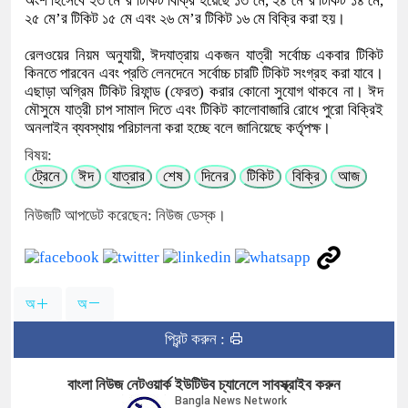
অংশ হিসেবে ২৩ মে’র টিকিট বিক্রি হয়েছে ১৩ মে, ২৪ মে’র টিকিট ১৪ মে,
২৫ মে’র টিকিট ১৫ মে এবং ২৬ মে’র টিকিট ১৬ মে বিক্রি করা হয়।
রেলওয়ের নিয়ম অনুযায়ী, ঈদযাত্রায় একজন যাত্রী সর্বোচ্চ একবার টিকিট
কিনতে পারবেন এবং প্রতি লেনদেনে সর্বোচ্চ চারটি টিকিট সংগ্রহ করা যাবে।
এছাড়া অগ্রিম টিকিট রিফান্ড (ফেরত) করার কোনো সুযোগ থাকবে না। ঈদ
মৌসুমে যাত্রী চাপ সামাল দিতে এবং টিকিট কালোবাজারি রোধে পুরো বিক্রিই
অনলাইন ব্যবস্থায় পরিচালনা করা হচ্ছে বলে জানিয়েছে কর্তৃপক্ষ।
বিষয়:
ট্রেনে
ঈদ
যাত্রার
শেষ
দিনের
টিকিট
বিক্রি
আজ
নিউজটি আপডেট করেছেন: নিউজ ডেস্ক।
অ
অ
প্রিন্ট করুন :
বাংলা নিউজ নেটওয়ার্ক ইউটিউব চ্যানেলে সাবস্ক্রাইব করুন