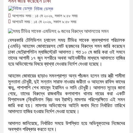
সমন জারি করেছেন ঢাকা
নিউজ ডেস্ক
আপলোড সময় : ১৪ মে ২০২৬, সকাল ৯:৫৮ সময়
আপডেট সময় : ১৪ মে ২০২৬, সকাল ৯:৫৮ সময়
বেসরকারি টেলিভিশন চ্যানেল সময় টিভির সাবেক ব্যবস্থাপনা পরিচালক
(এমডি) আহমেদ জোবায়েরসহ মোট ছয়জনের বিরুদ্ধে সমন জারি করেছেন
ঢাকা মেট্রোপলিটন ম্যাজিস্ট্রেট আদালত। গত ১০ মে জারি করা ওই সমনে
তাদের আগামী ১৭ জুন সশরীরে অথবা আইনজীবীর মাধ্যমে আদালতে হাজির
হয়ে অভিযোগের বিষয়ে ব্যাখ্যা দেওয়ার নির্দেশ দেওয়া হয়েছে।
আহমেদ জোবায়ের ছাড়াও সমনপ্রাপ্ত অন্য পাঁচজন হলেন তার স্ত্রী শামীমা
সুলতানা চৌধুরী, দুই সন্তান সারাফ নাওয়ার জয়ীতা ও আহমেদ রাফিদ কাদের
ঋভু, পাশাপাশি শেখ মাহমুদ ইয়াসিন ও সানি চৌধুরী। আদালত সূত্রে জানা
গেছে, তাদের বিরুদ্ধে রাজধানীর কলাবাগান থানায় দায়ের করা একটি
বিশ্বাসভঙ্গ (ক্রিমিনাল ব্রিচ অব ট্রাস্ট) মামলার পরিপ্রেক্ষিতে এই সমন
জারি করা হয়। মামলার অভিযোগের আইনি জবাব দিতে নির্ধারিত তারিখে
আদালতে হাজির হওয়ার নির্দেশ দেওয়া হয়েছে।
আদালত জানিয়েছে, নির্ধারিত সময়ে উপস্থিত হয়ে অভিযুক্তদের নিজেদের
অবস্থান পরিষ্কার করতে হবে।