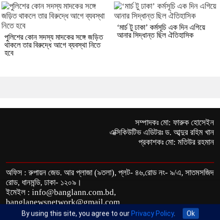
‘মার্চ টু ঢাকা’ কর্মসূচি এক দিন এগিয়ে
আনার সিদ্ধান্ত ছিল ঐতিহাসিক
পুলিশের কোন সদস্য মাদকের সঙ্গে জড়িত
থাকলে তার বিরুদ্ধে আগে ব্যবস্থা নিতে
হবে
সম্পাদকঃ মো: ফারুক হোসেইন
এক্সিকিউটিভ এডিটরঃ ড. আব্দুর রহিম খান
প্রকাশকঃ মো: মতিউর রহমান
অফিস : রুপায়ন জেড. আর প্লাজা (৯তলা), প্লট- ৪৬,রোড নং- ৯/এ, সাতমসজিদ
রোড, ধানমন্ডি, ঢাকা- ১২০৯।
ইমেইল : info@banglann.com.bd,
banglanewsnetwork@gmail.com
মোবাইল : +৮৮ ০২ ২২২২৪৬৯১৮, ০২২২২২৪৬৪৪৯
By using this site, you agree to our
Privacy Policy
.
Ok