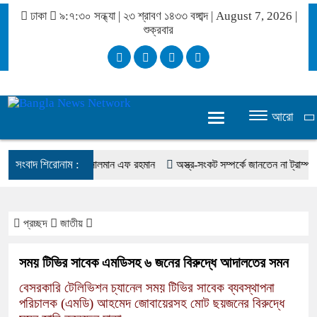
ঢাকা
৯:৭:৩০ সন্ধ্যা
|
২৩ শ্রাবণ ১৪৩৩ বঙ্গাব্দ | August 7, 2026
|
শুক্রবার
আরো
সংবাদ শিরোনাম :
ীভাবে মিস করেছিলেন সালমান এফ রহমান
অস্ত্র-সংকট সম্পর্কে জানতেন না ট্রাম্প, হেগসেথ
প্রচ্ছদ
জাতীয়
সময় টিভির সাবেক এমডিসহ ৬ জনের বিরুদ্ধে আদালতের সমন
বেসরকারি টেলিভিশন চ্যানেল সময় টিভির সাবেক ব্যবস্থাপনা
পরিচালক (এমডি) আহমেদ জোবায়েরসহ মোট ছয়জনের বিরুদ্ধে