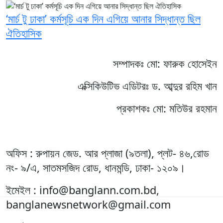
‘মার্চ টু ঢাকা’ কর্মসূচি এক দিন এগিয়ে আনার সিদ্ধান্ত ছিল
ঐতিহাসিক
সম্পাদকঃ মো: ফারুক হোসেইন
এক্সিকিউটিভ এডিটরঃ ড. আব্দুর রহিম খান
প্রকাশকঃ মো: মতিউর রহমান
অফিস : রুপায়ন জেড. আর প্লাজা (৯তলা), প্লট- ৪৬,রোড
নং- ৯/এ, সাতমসজিদ রোড, ধানমন্ডি, ঢাকা- ১২০৯।
ইমেইল : info@banglann.com.bd,
banglanewsnetwork@gmail.com