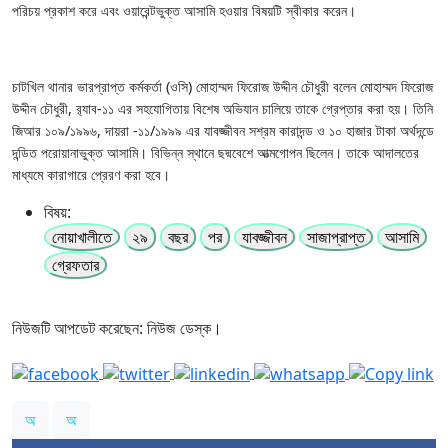
পরিচয় প্রকাশ করে এবং ওয়ারেন্টভুক্ত আসামি হওয়ার বিষয়টি স্বীকার করেন।
চাটখিল থানার ভারপ্রাপ্ত কর্মকর্তা (ওসি) মোহাম্মদ ফিরোজ উদ্দীন চৌধুরী বলেন মোহাম্মদ ফিরোজ
উদ্দীন চৌধুরী, র‍্যাব-১১ এর সহযোগিতায় বিশেষ অভিযান চালিয়ে তাকে গ্রেপ্তার করা হয়। তিনি
জিআর ১০৯/১৯৯৬, দায়রা -১১/১৯৯৯ এর যাবজ্জীবন সশ্রম কারাদন্ড ও ১০ হাজার টাকা অর্থদন্ডে
দন্ডিত পরোয়ানাভুক্ত আসামি। বিভিন্ন স্থানে ছদ্মবেশে আত্মগোপন ছিলেন। তাকে আদালতের
মাধ্যমে কারাগারে প্রেরণ করা হবে।
বিষয়:
নোয়াখালীতে
২৯
বছর
পর
যাবজ্জীবন
সাজাপ্রাপ্ত
আসামি
গ্রেফতার
নিউজটি আপডেট করেছেন: নিউজ ডেস্ক।
অ
অ