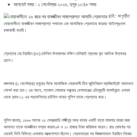
আপডেট সময় : ২ সেপ্টেম্বর ২০২৫, দুপুর ১০:৪৮ সময়
ছবি : সংগৃহীত
নোয়াখালীতে যাবজ্জীবন সাজাপ্রাপ্ত পলাতক এক আসামিকে গ্রেফতার করেছে আইনশৃঙ্খলা
রক্ষাকারী বাহনী।
গ্রেপ্তার মো.ইয়াছিন (৫৫) চাটখিল উপজেলার দক্ষিণ দেলিয়াই গ্রামের মৃত আতিক উল্লাহর
ছেলে।
মঙ্গলবার (২ সেপ্টেম্বর) দুপুরের দিকে আসামিকে নোয়াখালী চীফ জুডিসিয়াল ম্যাজিস্ট্রেট আদালতে
সোপর্দ করা হবে। এর আগে, গতকাল সোমবার সন্ধ্যায় বেগমগঞ্জের চৌহমুহনী বাসস্ট্যান্ড এলাকা
থেকে র‍্যাব-১১ এর সহযোগিতায় চাটখিল থানার পুলিশ তাকে গ্রেপ্তার করে।
পুলিশ জানায়, ১৯৯৬ সালের ২৫ ফেব্রুয়ারি লক্ষ্মীপুর সদর থানার একটি হত্যা মামলায় দায়রা জজ
আদালত তাকে যাবজ্জীবন সশ্রম কারাদণ্ড ও ১০ হাজার টাকা জরিমানা করেন। রায় ঘোষণার পর
থেকেই তিনি বিভিন্ন এলাকায় আত্মগোপনে ছিলেন। গ্রেফতারের পর জিজ্ঞাসাবাদে ইয়াছিন নিজের