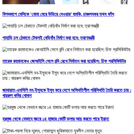
বিশ্বকাপে মেসিকে ‘বোমা মেরে উড়িয়ে দেওয়ার’ হুমকি, চাঞ্চল্যকর তথ্য ফাঁস
পাহাড়ি ঢল ঠেকাতে টেকসই বেড়িবাঁধ নির্মাণ করা হবে: ত্রাণমন্ত্রী
তারেক রহমানকেও জেআইসি সেলে বন্দি রেখে নির্যাতন করা হয়েছিল: চিফ প্রসিকিউটর
জামায়াত-এনসিপি নন-ইস্যুকে ইস্যু করে দেশে অস্থিতিশীল পরিস্থিতি তৈরি করতে চায় :
খায়রুল কবির খোকন
হরমুজ থেকে যেভাবে বছরে ১৪ হাজার কোটি ডলার আয় করতে পারে ইরান!