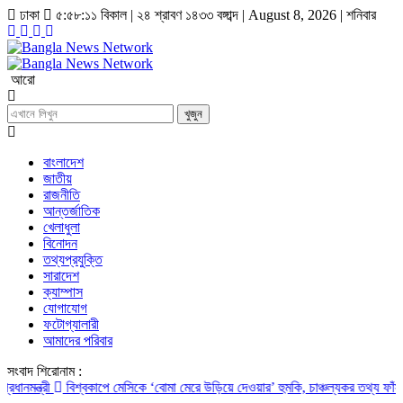
ঢাকা
৫:৫৮:১১ বিকাল
|
২৪ শ্রাবণ ১৪৩৩ বঙ্গাব্দ | August 8, 2026
|
শনিবার
আরো
খুজুন
বাংলাদেশ
জাতীয়
রাজনীতি
আন্তর্জাতিক
খেলাধুলা
বিনোদন
তথ্যপ্রযুক্তি
সারাদেশ
ক্যাম্পাস
যোগাযোগ
ফটোগ্যালারী
আমাদের পরিবার
সংবাদ শিরোনাম :
রী
বিশ্বকাপে মেসিকে ‘বোমা মেরে উড়িয়ে দেওয়ার’ হুমকি, চাঞ্চল্যকর তথ্য ফাঁস
পাহাড়ি 