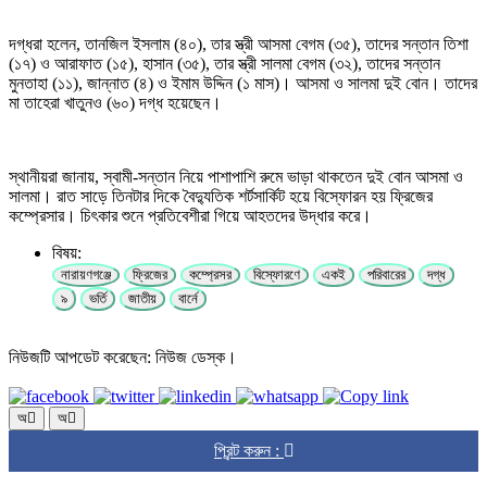
দগ্ধরা হলেন, তানজিল ইসলাম (৪০), তার স্ত্রী আসমা বেগম (৩৫), তাদের সন্তান তিশা
(১৭) ও আরাফাত (১৫), হাসান (৩৫), তার স্ত্রী সালমা বেগম (৩২), তাদের সন্তান
মুনতাহা (১১), জান্নাত (৪) ও ইমাম উদ্দিন (১ মাস)। আসমা ও সালমা দুই বোন। তাদের
মা তাহেরা খাতুনও (৬০) দগ্ধ হয়েছেন।
স্থানীয়রা জানায়, স্বামী-সন্তান নিয়ে পাশাপাশি রুমে ভাড়া থাকতেন দুই বোন আসমা ও
সালমা। রাত সাড়ে তিনটার দিকে বৈদ্যুতিক শর্টসার্কিট হয়ে বিস্ফোরন হয় ফ্রিজের
কম্প্রেসার। চিৎকার শুনে প্রতিবেশীরা গিয়ে আহতদের উদ্ধার করে।
বিষয়:
নারায়ণগঞ্জে
ফ্রিজের
কম্প্রেসর
বিস্ফোরণে
একই
পরিবারের
দগ্ধ
৯
ভর্তি
জাতীয়
বার্নে
নিউজটি আপডেট করেছেন: নিউজ ডেস্ক।
অ
অ
প্রিন্ট করুন :