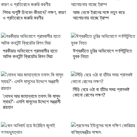
শিশুর অপুষ্টি চিনবেন কীভাবে? লক্ষণ, কারণ
আজ থেকে ইরানের সঙ্গে নতুন করে
ও প্রতিরোধে জরুরি করণীয়
আলোচনায় যাচ্ছে ট্রাম্প
পরকীয়ার অভিযোগে গ্রামবাসীর হাতে
ঈশ্বরদীতে চুরির অভিযোগে গণপিটুনিতে
আটক কনটেন্ট ক্রিয়েটর রিপন মিয়া
যুবক নিহত
সিঁড়ি বেয়ে ওঠা বা হাঁটার সময় শ্বাসকষ্ট
কোনো রোগের লক্ষণ?
‘দোযখ আর জাহান্নামে তফাৎ কি মাসুদ
স্যার?’- এসপি মাসুদের উদ্দেশে সন্ত্রাসী
রায়হান