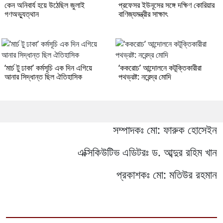
কেন অনিবার্য হয়ে উঠেছিল জুলাই
প্রফেসর ইউনূসের সঙ্গে দক্ষিণ কোরিয়ার
গণঅভ্যুত্থান
বাণিজ্যমন্ত্রীর সাক্ষাৎ
‘মার্চ টু ঢাকা’ কর্মসূচি এক দিন এগিয়ে
‘ককরোচ’ আন্দোলনে কটূক্তিকারীরা
আনার সিদ্ধান্ত ছিল ঐতিহাসিক
পথভ্রষ্ট: নরেন্দ্র মোদি
সম্পাদকঃ মো: ফারুক হোসেইন
এক্সিকিউটিভ এডিটরঃ ড. আব্দুর রহিম খান
প্রকাশকঃ মো: মতিউর রহমান