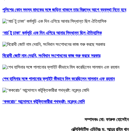
পুলিশের কোন সদস্য মাদকের সঙ্গে জড়িত থাকলে তার বিরুদ্ধে আগে ব্যবস্থা নিতে হবে
‘মার্চ টু ঢাকা’ কর্মসূচি এক দিন এগিয়ে আনার সিদ্ধান্ত ছিল ঐতিহাসিক
বিরোধী জোট নাম দেয়নি, সংবিধান সংশোধনের কাজ শুরু করছে সরকার
শেখ হাসিনার সঙ্গে পালানোর ফ্লাইট কীভাবে মিস করেছিলেন সালমান এফ রহমান
‘ককরোচ’ আন্দোলনে কটূক্তিকারীরা পথভ্রষ্ট: নরেন্দ্র মোদি
সম্পাদকঃ মো: ফারুক হোসেইন
এক্সিকিউটিভ এডিটরঃ ড. আব্দুর রহিম খান