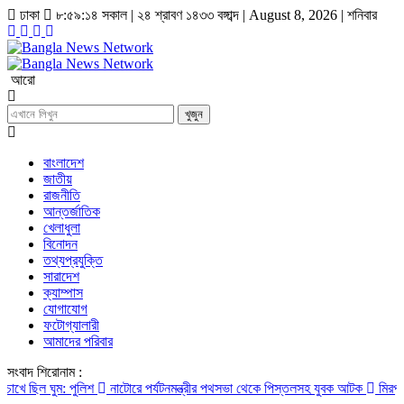
ঢাকা
৮:৫৯:১৫ সকাল
|
২৪ শ্রাবণ ১৪৩৩ বঙ্গাব্দ | August 8, 2026
|
শনিবার
আরো
খুজুন
বাংলাদেশ
জাতীয়
রাজনীতি
আন্তর্জাতিক
খেলাধুলা
বিনোদন
তথ্যপ্রযুক্তি
সারাদেশ
ক্যাম্পাস
যোগাযোগ
ফটোগ্যালারী
আমাদের পরিবার
সংবাদ শিরোনাম :
িল ঘুম: পুলিশ
নাটোরে পর্যটনমন্ত্রীর পথসভা থেকে পিস্তলসহ যুবক আটক
মিরপুরে প্র