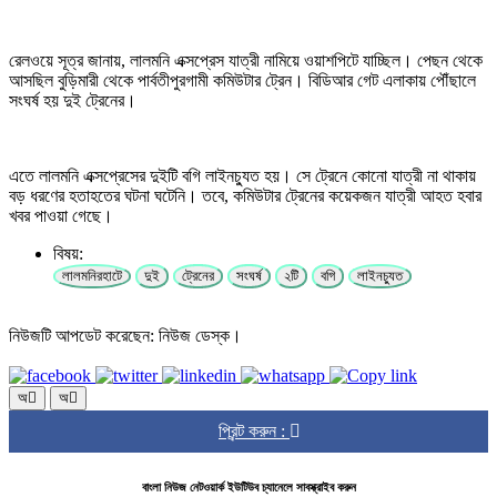
রেলওয়ে সূত্র জানায়, লালমনি এক্সপ্রেস যাত্রী নামিয়ে ওয়াশপিটে যাচ্ছিল। পেছন থেকে
আসছিল বুড়িমারী থেকে পার্বতীপুরগামী কমিউটার ট্রেন। বিডিআর গেট এলাকায় পৌঁছালে
সংঘর্ষ হয় দুই ট্রেনের।
এতে লালমনি এক্সপ্রেসের দুইটি বগি লাইনচ্যুত হয়। সে ট্রেনে কোনো যাত্রী না থাকায়
বড় ধরণের হতাহতের ঘটনা ঘটেনি। তবে, কমিউটার ট্রেনের কয়েকজন যাত্রী আহত হবার
খবর পাওয়া গেছে।
বিষয়:
লালমনিরহাটে
দুই
ট্রেনের
সংঘর্ষ
২টি
বগি
লাইনচ্যুত
নিউজটি আপডেট করেছেন: নিউজ ডেস্ক।
অ
অ
প্রিন্ট করুন :
বাংলা নিউজ নেটওয়ার্ক ইউটিউব চ্যানেলে সাবস্ক্রাইব করুন