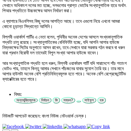
আপার হাউসটাতে যে ১০০ আসন হবে সেটা আলোচনায় মোটামুটি বোঝাপড়ায় এসেছে।
সেখানে অধিকাংশ দলের মত হচ্ছে, দলগুলোর প্রাপ্ত ভোটের সংখ্যানুপাতিক হারে অর্থাৎ
পিআর পদ্ধতিতে উচ্চকক্ষের আসন নির্ধারণ করা।
এ ব্যাপারে বিএনপিসহ কিছু দলের আপত্তি আছে। তবে এগুলো নিয়ে এখনো আমরা
কোনো চূড়ান্ত সিদ্ধান্তে আসিনি।
বিপ্লবী ওয়ার্কার্স পার্টির এ নেতা বলেন, পৃথিবীর অনেক দেশের আসলে সংখ্যকানুপাতিক
পদ্ধতি চালু রয়েছে। সংখ্যানুপাতিকের বেনিফিটটা হচ্ছে, যদি আপনি আপার হাউজে
নিম্নকক্ষের সিটের অনুপাতে আসন রাখেন, তবে সেখানে যারা সরকার গঠন করবে বা ধরুন
যারা প্রধান বিরোধী দল তাদেরই বিপুল সংখ্যা আপার হাউজে যাবেন।
আর সংখ্যানুপাতিক পদ্ধতি হলে ধরুন, বিপ্লবী ওয়ার্কারস পার্টি যদি সারাদেশে পাঁচ শতাংশ
ভোটও পায়, তাহলে কিন্তু আমার সেখানে পাঁচজনের যাবার সুযোগ তৈরি হয়। তার মানে
আপার হাউসটা অনেক বেশি প্রতিনিধিত্বমূলক হতে পারে। অনেক বেশি রেপ্রেজেন্টেটিভ
ক্যারেক্টারের হতে পারে।
বিষয়:
অন্তর্ভুক্তিমূলক
নির্বাচন
কি
সম্ভব?
সাইফুল
হক
নিউজটি আপডেট করেছেন: বাংলা নিউজ নেটওয়ার্ক ডেস্ক।