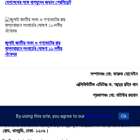
হেগসেথের সঙ্গে বাগ্‌যুদ্ধে জড়ান প্রেসিডেন্ট
জুলাই জাতীয় সনদ ও গণভোটের রায়
বাস্তবায়নে লংমার্চের ঘোষণা ১১-দলীয়
ঐক্যের
সম্পাদকঃ মো: ফারুক হোসেইন
এক্সিকিউটিভ এডিটরঃ ড. আব্দুর রহিম খান
প্রকাশকঃ মো: মতিউর রহমান
By using this site, you agree to our
Privacy Policy
.
Ok
অফিস : রুপায়ন জেড. আর প্লাজা (৯তলা), প্লট- ৪৬,রোড নং- ৯/এ, সাতমসজিদ
রোড, ধানমন্ডি, ঢাকা- ১২০৯।