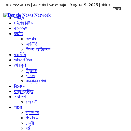
ঢাকা
৩:৩১:১৬ রাত
|
২৫ শ্রাবণ ১৪৩৩ বঙ্গাব্দ | August 9, 2026
|
রবিবার
আরো
প্রচ্ছদ
সর্বশেষ নিউজ
বাংলাদেশ
জাতীয়
অপরাধ
অর্থনীতি
বিশেষ প্রতিবেদন
রাজনীতি
আন্তর্জাতিক
খেলাধুলা
ক্রিকেট
ফুটবল
অন্যান্য খেলা
বিনোদন
তথ্যপ্রযুক্তি
সারাদেশ
রাজধানী
আরো
ক্যাম্পাস
গণমাধ্যম
চাকুরী
ধর্ম