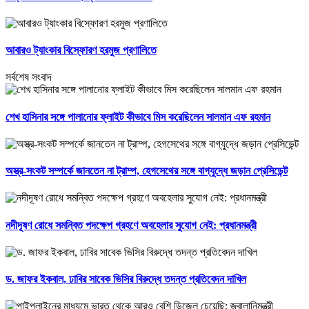
আবারও ট্যাংকার বিস্ফোরণ হরমুজ প্রণালিতে
সর্বশেষ সংবাদ
শেখ হাসিনার সঙ্গে পালানোর ফ্লাইট কীভাবে মিস করেছিলেন সালমান এফ রহমান
অস্ত্র-সংকট সম্পর্কে জানতেন না ট্রাম্প, হেগসেথের সঙ্গে বাগ্‌যুদ্ধে জড়ান প্রেসিডেন্ট
নদীদূষণ রোধে সমন্বিত পদক্ষেপ গ্রহণে অবহেলার সুযোগ নেই: প্রধানমন্ত্রী
ড. জাফর ইকবাল, ঢাবির সাবেক ভিসির বিরুদ্ধে তদন্ত প্রতিবেদন দাখিল