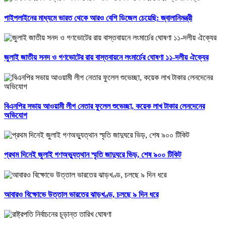
পাইপলাইনের মাধ্যমে ভারত থেকে আরও বেশি ডিজেল চেয়েছি: জ্বালানিমন্ত্রী
জুলাই জাতীয় সনদ ও গণভোটের রায় বাস্তবায়নে লংমার্চের ঘোষণা ১১-দলীয় ঐক্যের
বিএনপির সভায় আওয়ামী লীগ নেতার ফুলেল শুভেচ্ছা, কয়েক লাখ টাকার লেনদেনের
অভিযোগ
প্রথম দিনেই জুলাই গণঅভ্যুত্থান স্মৃতি জাদুঘরে ভিড়, শেষ ৯০০ টিকিট
আবারও বিক্ষোভে উত্তাল ভারতের ঝাড়খণ্ড, চলছে ৯ দিন ধরে