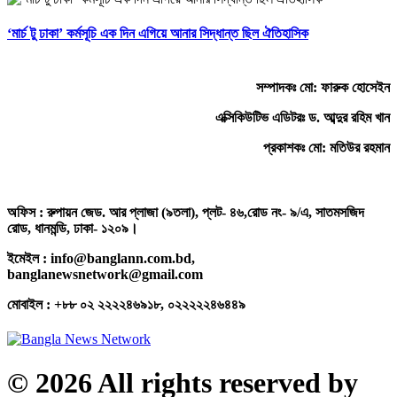
‘মার্চ টু ঢাকা’ কর্মসূচি এক দিন এগিয়ে আনার সিদ্ধান্ত ছিল ঐতিহাসিক
সম্পাদকঃ মো: ফারুক হোসেইন
এক্সিকিউটিভ এডিটরঃ ড. আব্দুর রহিম খান
প্রকাশকঃ মো: মতিউর রহমান
অফিস : রুপায়ন জেড. আর প্লাজা (৯তলা), প্লট- ৪৬,রোড নং- ৯/এ, সাতমসজিদ
রোড, ধানমন্ডি, ঢাকা- ১২০৯।
ইমেইল : info@banglann.com.bd,
banglanewsnetwork@gmail.com
মোবাইল : +৮৮ ০২ ২২২২৪৬৯১৮, ০২২২২২৪৬৪৪৯
© 2026 All rights reserved by