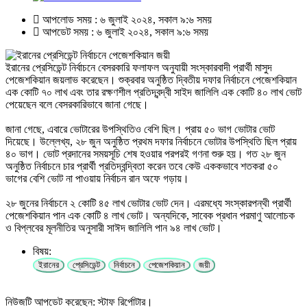
আপলোড সময় : ৬ জুলাই ২০২৪, সকাল ৯:৬ সময়
আপডেট সময় : ৬ জুলাই ২০২৪, সকাল ৯:৬ সময়
ইরানের প্রেসিডেন্ট নির্বাচনে বেসরকারি ফলাফল অনুযায়ী সংস্কারবাদী প্রার্থী মাসুদ
পেজেশকিয়ান জয়লাভ করেছেন। শুক্রবার অনুষ্ঠিত দ্বিতীয় দফার নির্বাচনে পেজেশকিয়ান
এক কোটি ৭০ লাখ এবং তার রক্ষণশীল প্রতিদ্বন্দ্বী সাইদ জালিলি এক কোটি ৪০ লাখ ভোট
পেয়েছেন বলে বেসরকারিভাবে জানা গেছে।
জানা গেছে, এবারে ভোটারের উপস্থিতিও বেশি ছিল। প্রায় ৫০ ভাগ ভোটার ভোট
দিয়েছে। উল্লেখ্য, ২৮ জুন অনুষ্ঠিত প্রথম দফার নির্বাচনে ভোটার উপস্থিতি ছিল প্রায়
৪০ ভাগ। ভোট প্রদানের সময়সূচি শেষ হওয়ার পরপরই গণনা শুরু হয়। গত ২৮ জুন
অনুষ্ঠিত নির্বাচনে চার প্রার্থী প্রতিদ্বন্দ্বিতা করেন তবে কেউ এককভাবে শতকরা ৫০
ভাগের বেশি ভোট না পাওয়ায় নির্বাচন রান অফে গড়ায়।
২৮ জুনের নির্বাচনে ২ কোটি ৪৫ লাখ ভোটার ভোট দেন। এরমধ্যে সংস্কারপন্থী প্রার্থী
পেজেশকিয়ান পান এক কোটি ৪ লাখ ভোট। অন্যদিকে, সাবেক প্রধান পরমাণু আলোচক
ও বিপ্লবের মূলনীতির অনুসারী সাঈদ জালিলি পান ৯৪ লাখ ভোট।
বিষয়:
ইরানের
প্রেসিডেন্ট
নির্বাচনে
পেজেশকিয়ান
জয়ী
নিউজটি আপডেট করেছেন: স্টাফ রির্পোটার।