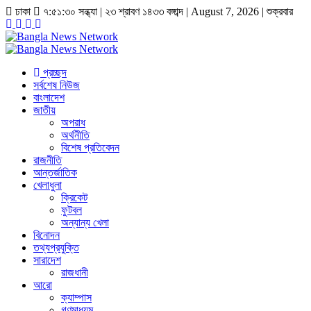
ঢাকা
৭:৫১:৩০ সন্ধ্যা
|
২৩ শ্রাবণ ১৪৩৩ বঙ্গাব্দ | August 7, 2026
|
শুক্রবার
প্রচ্ছদ
সর্বশেষ নিউজ
বাংলাদেশ
জাতীয়
অপরাধ
অর্থনীতি
বিশেষ প্রতিবেদন
রাজনীতি
আন্তর্জাতিক
খেলাধুলা
ক্রিকেট
ফুটবল
অন্যান্য খেলা
বিনোদন
তথ্যপ্রযুক্তি
সারাদেশ
রাজধানী
আরো
ক্যাম্পাস
গণমাধ্যম