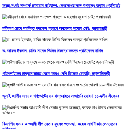
অস্ত্র-সংকট সম্পর্কে জানতেন না ট্রাম্প, হেগসেথের সঙ্গে বাগ্‌যুদ্ধে জড়ান প্রেসিডেন্ট
নদীদূষণ রোধে সমন্বিত পদক্ষেপ গ্রহণে অবহেলার সুযোগ নেই: প্রধানমন্ত্রী
ড. জাফর ইকবাল, ঢাবির সাবেক ভিসির বিরুদ্ধে তদন্ত প্রতিবেদন দাখিল
পাইপলাইনের মাধ্যমে ভারত থেকে আরও বেশি ডিজেল চেয়েছি: জ্বালানিমন্ত্রী
জুলাই জাতীয় সনদ ও গণভোটের রায় বাস্তবায়নে লংমার্চের ঘোষণা ১১-দলীয় ঐক্যের
বিএনপির সভায় আওয়ামী লীগ নেতার ফুলেল শুভেচ্ছা, কয়েক লাখ টাকার লেনদেনের