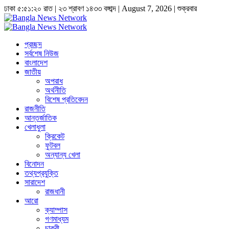
ঢাকা
৫:৫১:২১ রাত
|
২৩ শ্রাবণ ১৪৩৩ বঙ্গাব্দ | August 7, 2026
|
শুক্রবার
প্রচ্ছদ
সর্বশেষ নিউজ
বাংলাদেশ
জাতীয়
অপরাধ
অর্থনীতি
বিশেষ প্রতিবেদন
রাজনীতি
আন্তর্জাতিক
খেলাধুলা
ক্রিকেট
ফুটবল
অন্যান্য খেলা
বিনোদন
তথ্যপ্রযুক্তি
সারাদেশ
রাজধানী
আরো
ক্যাম্পাস
গণমাধ্যম
চাকুরী