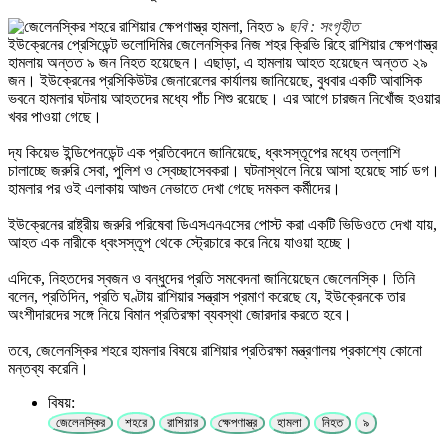
ছবি : সংগৃহীত
ইউক্রেনের প্রেসিডেন্ট ভলোদিমির জেলেনস্কির নিজ শহর ক্রিভি রিহে রাশিয়ার ক্ষেপণাস্ত্র
হামলায় অন্তত ৯ জন নিহত হয়েছেন। এছাড়া, এ হামলায় আহত হয়েছেন অন্তত ২৯
জন। ইউক্রেনের প্রসিকিউটর জেনারেলের কার্যালয় জানিয়েছে, বুধবার একটি আবাসিক
ভবনে হামলার ঘটনায় আহতদের মধ্যে পাঁচ শিশু রয়েছে। এর আগে চারজন নিখোঁজ হওয়ার
খবর পাওয়া গেছে।
দ্য কিয়েভ ইন্ডিপেনডেন্ট এক প্রতিবেদনে জানিয়েছে, ধ্বংসস্তূপের মধ্যে তল্লাশি
চালাচ্ছে জরুরি সেবা, পুলিশ ও স্বেচ্ছাসেবকরা। ঘটনাস্থলে নিয়ে আসা হয়েছে সার্চ ডগ।
হামলার পর ওই এলাকায় আগুন নেভাতে দেখা গেছে দমকল কর্মীদের।
ইউক্রেনের রাষ্ট্রীয় জরুরি পরিষেবা ডিএসএনএসের পোস্ট করা একটি ভিডিওতে দেখা যায়,
আহত এক নারীকে ধ্বংসস্তূপ থেকে স্ট্রেচারে করে নিয়ে যাওয়া হচ্ছে।
এদিকে, নিহতদের স্বজন ও বন্ধুদের প্রতি সমবেদনা জানিয়েছেন জেলেনস্কি। তিনি
বলেন, প্রতিদিন, প্রতি ঘণ্টায় রাশিয়ার সন্ত্রাস প্রমাণ করেছে যে, ইউক্রেনকে তার
অংশীদারদের সঙ্গে নিয়ে বিমান প্রতিরক্ষা ব্যবস্থা জোরদার করতে হবে।
তবে, জেলেনস্কির শহরে হামলার বিষয়ে রাশিয়ার প্রতিরক্ষা মন্ত্রণালয় প্রকাশ্যে কোনো
মন্তব্য করেনি।
বিষয়:
জেলেনস্কির
শহরে
রাশিয়ার
ক্ষেপণাস্ত্র
হামলা
নিহত
৯