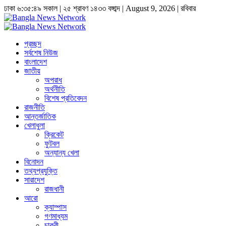
ঢাকা
৬:৩৫:৫০ সকাল
|
২৫ শ্রাবণ ১৪৩৩ বঙ্গাব্দ | August 9, 2026
|
রবিবার
প্রচ্ছদ
সর্বশেষ নিউজ
বাংলাদেশ
জাতীয়
অপরাধ
অর্থনীতি
বিশেষ প্রতিবেদন
রাজনীতি
আন্তর্জাতিক
খেলাধুলা
ক্রিকেট
ফুটবল
অন্যান্য খেলা
বিনোদন
তথ্যপ্রযুক্তি
সারাদেশ
রাজধানী
আরো
ক্যাম্পাস
গণমাধ্যম
চাকুরী