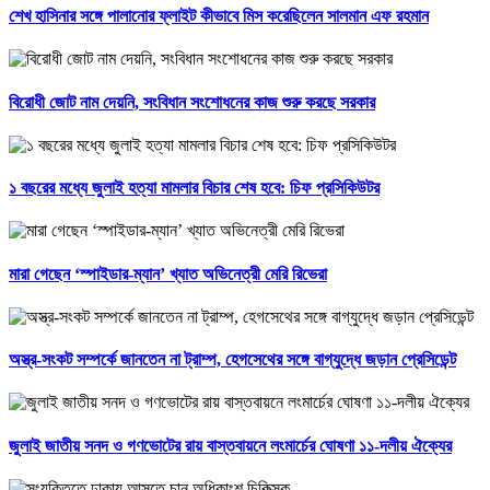
শেখ হাসিনার সঙ্গে পালানোর ফ্লাইট কীভাবে মিস করেছিলেন সালমান এফ রহমান
বিরোধী জোট নাম দেয়নি, সংবিধান সংশোধনের কাজ শুরু করছে সরকার
১ বছরের মধ্যে জুলাই হত্যা মামলার বিচার শেষ হবে: চিফ প্রসিকিউটর
মারা গেছেন ‘স্পাইডার-ম্যান’ খ্যাত অভিনেত্রী মেরি রিভেরা
অস্ত্র-সংকট সম্পর্কে জানতেন না ট্রাম্প, হেগসেথের সঙ্গে বাগ্‌যুদ্ধে জড়ান প্রেসিডেন্ট
জুলাই জাতীয় সনদ ও গণভোটের রায় বাস্তবায়নে লংমার্চের ঘোষণা ১১-দলীয় ঐক্যের