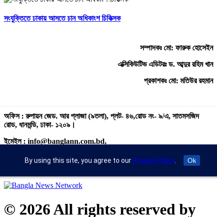
সংযুক্তিতে ঢাকায় আসতে চান অধিকাংশ চিকিত্সক
সম্পাদকঃ মো: ফারুক হোসেইন
এক্সিকিউটিভ এডিটরঃ ড. আব্দুর রহিম খান
প্রকাশকঃ মো: মতিউর রহমান
অফিস : রুপায়ন জেড. আর প্লাজা (৯তলা), প্লট- ৪৬,রোড নং- ৯/এ, সাতমসজিদ
রোড, ধানমন্ডি, ঢাকা- ১২০৯।
ইমেইল : info@banglann.com.bd,
banglanewsnetwork@gmail.com
By using this site, you agree to our
Privacy Policy
.
Ok
মোবাইল : +৮৮ ০২ ২২২২৪৬৯১৮, ০২২২২২৪৬৪৪৯
© 2026 All rights reserved by