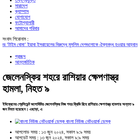
তথ্যপ্রযুক্তি
সারাদেশ
ক্যাম্পাস
যোগাযোগ
ফটোগ্যালারী
আমাদের পরিবার
সংবাদ শিরোনাম :
াইম বোমা’ ইয়াবা
ইসরায়েলের বিরুদ্ধে মুসলিম দেশগুলোকে ঐক্যবদ্ধ হওয়ার আহ্বান পাকিস্
প্রচ্ছদ
আন্তর্জাতিক
জেলেনস্কির শহরে রাশিয়ার ক্ষেপণাস্ত্র
হামলা, নিহত ৯
ইউক্রেনের প্রেসিডেন্ট ভলোদিমির জেলেনস্কির নিজ শহর ক্রিভি রিহে রাশিয়ার ক্ষেপণাস্ত্র হামলায় অন্তত ৯
জন নিহত হয়েছেন। এছাড়া, এ
বাংলা নিউজ নেটওয়ার্ক ডেস্ক
আপলোড সময় : ১৩ জুন ২০২৪, সকাল ৯:৯ সময়
আপডেট সময় : ১৩ জুন ২০২৪, সকাল ৯:৯ সময়