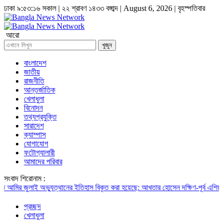
ঢাকা
৯:৫৩:১৬ সকাল
|
২২ শ্রাবণ ১৪৩৩ বঙ্গাব্দ | August 6, 2026
|
বৃহস্পতিবার
আরো
খুজুন
বাংলাদেশ
জাতীয়
রাজনীতি
আন্তর্জাতিক
খেলাধুলা
বিনোদন
তথ্যপ্রযুক্তি
সারাদেশ
ক্যাম্পাস
যোগাযোগ
ফটোগ্যালারী
আমাদের পরিবার
সংবাদ শিরোনাম :
ির
জুলাই অভ্যুত্থানের ইতিহাস বিকৃত করা হয়েছে: আখতার হোসেন
দক্ষিণ-পূর্ব এশিয়ার সবচ
প্রচ্ছদ
খেলাধুলা