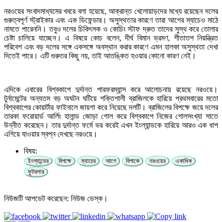
নরওয়ের সংবাদমাধ্যমের খবরে বলা হয়েছে, আক্রান্ত খেলোয়াড়দের মধ্যে রয়েছেন দলের
গুরুত্বপূর্ণ স্ট্রাইকার এবং এক ডিফেন্ডার। অসুস্থতার কারণে তারা আগের ম্যাচেও মাঠে
নামতে পারেননি। তবুও দলের চিকিৎসক ও কোচিং স্টাফ দ্রুত তাদের সুস্থ করে তোলার
চেষ্টা চালিয়ে যাচ্ছেন। এ বিষয়ে কোচ বলেন, দীর্ঘ বিমান ভ্রমণ, শীতাতপ নিয়ন্ত্রিত
পরিবেশ এবং বড় দলের সঙ্গে একসঙ্গে অবস্থান করার কারণে এমন হালকা অসুস্থতা দেখা
দিতেই পারে। এটি গুরুতর কিছু নয়, তাই আতঙ্কিত হওয়ার কোনো কারণ নেই।
এদিকে এবারের বিশ্বকাপে দুর্দান্ত পারফরম্যান্স করে আলোচনায় রয়েছে নরওয়ে।
টুর্নামেন্টের অন্যতম বড় অঘটন ঘটিয়ে শক্তিশালী ব্রাজিলকে হারিয়ে প্রথমবারের মতো
বিশ্বকাপের কোয়ার্টার ফাইনালে জায়গা করে নিয়েছে দলটি। ব্রাজিলের বিপক্ষে জয়ে দলের
তারকা ফরোয়ার্ড আর্লিং হালান্ড জোড়া গোল করে বিশ্বকাপে নিজের গোলসংখ্যা সাতে
উন্নীত করেছেন। তার দুর্দান্ত ফর্মে ভর করেই এখন ইংল্যান্ডকে হারিয়ে আরও এক ধাপ
এগিয়ে যাওয়ার স্বপ্ন দেখছে নরওয়ে।
বিষয়:
ইংল্যান্ডের
বিপক্ষে
ম্যাচের
আগে
বিপাকে
নরওয়ের
একাধিক
ফুটবলার
নিউজটি আপডেট করেছেন: নিউজ ডেস্ক।