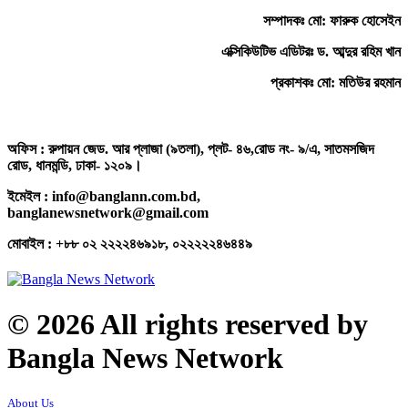
সম্পাদকঃ মো: ফারুক হোসেইন
এক্সিকিউটিভ এডিটরঃ ড. আব্দুর রহিম খান
প্রকাশকঃ মো: মতিউর রহমান
অফিস : রুপায়ন জেড. আর প্লাজা (৯তলা), প্লট- ৪৬,রোড নং- ৯/এ, সাতমসজিদ
রোড, ধানমন্ডি, ঢাকা- ১২০৯।
ইমেইল : info@banglann.com.bd,
banglanewsnetwork@gmail.com
মোবাইল : +৮৮ ০২ ২২২২৪৬৯১৮, ০২২২২২৪৬৪৪৯
© 2026 All rights reserved by
Bangla News Network
About Us