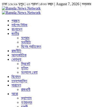
ঢাকা
১:৬:২৬ দুপুর
|
২৩ শ্রাবণ ১৪৩৩ বঙ্গাব্দ | August 7, 2026
|
শুক্রবার
প্রচ্ছদ
সর্বশেষ নিউজ
বাংলাদেশ
জাতীয়
অপরাধ
অর্থনীতি
বিশেষ প্রতিবেদন
রাজনীতি
আন্তর্জাতিক
খেলাধুলা
ক্রিকেট
ফুটবল
অন্যান্য খেলা
বিনোদন
তথ্যপ্রযুক্তি
সারাদেশ
রাজধানী
আরো
ক্যাম্পাস
গণমাধ্যম
চাকুরী