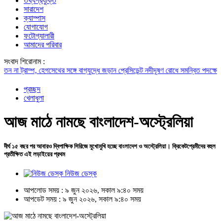
তথ্যপ্রযুক্তি
সারাদেশ
ক্যাম্পাস
যোগাযোগ
ফটোগ্যালারী
আমাদের পরিবার
সংবাদ শিরোনাম :
্রাম্প, হেগসেথের সঙ্গে বাগ্‌যুদ্ধে জড়ান প্রেসিডেন্ট
নদীদূষণ রোধে সমন্বিত পদক্ষেপ গ্রহণে 
প্রচ্ছদ
খেলাধুলা
আজ মাঠে নামছে বাংলাদেশ-অস্ট্রেলিয়া
দীর্ঘ ১৫ বছর পর আবারও দ্বিপাক্ষিক সিরিজে মুখোমুখি হচ্ছে বাংলাদেশ ও অস্ট্রেলিয়া। ক্রিকেটপ্রেমীদের বহুল
প্রতীক্ষিত এই লড়াইয়ের প্রথম
নিউজ ডেস্ক
আপলোড সময় : ৯ জুন ২০২৬, সকাল ৯:৪০ সময়
আপডেট সময় : ৯ জুন ২০২৬, সকাল ৯:৪০ সময়