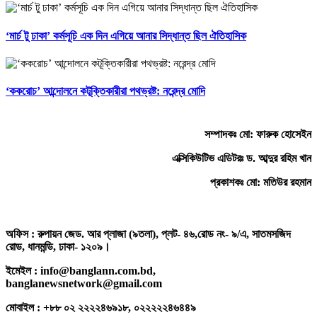
‘মার্চ টু ঢাকা’ কর্মসূচি এক দিন এগিয়ে আনার সিদ্ধান্ত ছিল ঐতিহাসিক
‘ককরোচ’ আন্দোলনে কটূক্তিকারীরা পথভ্রষ্ট: নরেন্দ্র মোদি
সম্পাদকঃ মো: ফারুক হোসেইন
এক্সিকিউটিভ এডিটরঃ ড. আব্দুর রহিম খান
প্রকাশকঃ মো: মতিউর রহমান
অফিস : রুপায়ন জেড. আর প্লাজা (৯তলা), প্লট- ৪৬,রোড নং- ৯/এ, সাতমসজিদ
রোড, ধানমন্ডি, ঢাকা- ১২০৯।
ইমেইল : info@banglann.com.bd,
banglanewsnetwork@gmail.com
মোবাইল : +৮৮ ০২ ২২২২৪৬৯১৮, ০২২২২২৪৬৪৪৯