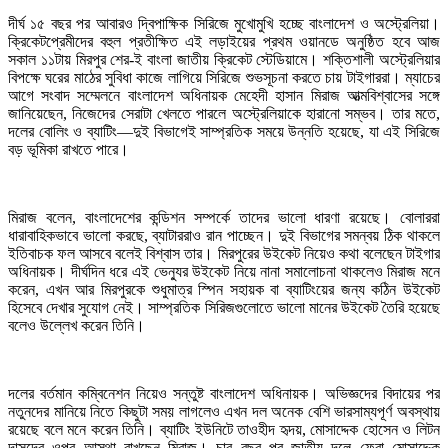
দীর্ঘ ১৫ বছর পর আবারও দ্বিপাক্ষিক সিরিজে মুখোমুখি হচ্ছে বাংলাদেশ ও অস্ট্রেলিয়া।
ক্রিকেটপ্রেমীদের বহুল প্রতীক্ষিত এই লড়াইয়ের প্রথম ওয়ানডে অনুষ্ঠিত হবে আজ
সকাল ১১টায় মিরপুর শের-ই বাংলা জাতীয় ক্রিকেট স্টেডিয়ামে। শক্তিশালী অস্ট্রেলিয়ার
বিপক্ষে ঘরের মাঠের সুবিধা কাজে লাগিয়ে সিরিজে শুভসূচনা করতে চায় টাইগাররা। ম্যাচের
আগে সংবাদ সম্মেলনে বাংলাদেশ অধিনায়ক মেহেদী হাসান মিরাজ আত্মবিশ্বাসের সঙ্গে
জানিয়েছেন, নিজেদের সেরাটা খেলতে পারলে অস্ট্রেলিয়াকে হারানো সম্ভব। তার মতে,
দলের বোলিং ও ব্যাটিং—দুই বিভাগেই সাম্প্রতিক সময়ে উন্নতি হয়েছে, যা এই সিরিজে
বড় ভূমিকা রাখতে পারে।
মিরাজ বলেন, বাংলাদেশের কন্ডিশন সম্পর্কে তাদের ভালো ধারণা রয়েছে। বোলাররা
ধারাবাহিকভাবে ভালো করছে, ব্যাটাররাও রান পাচ্ছেন। দুই বিভাগের সমন্বয় ঠিক থাকলে
ইতিবাচক ফল আসবে বলেই বিশ্বাস তার। মিরপুরের উইকেট নিয়েও কথা বলেছেন টাইগার
অধিনায়ক। দীর্ঘদিন ধরে এই ভেন্যুর উইকেট নিয়ে নানা সমালোচনা থাকলেও মিরাজ মনে
করেন, এখন আর মিরপুরকে শুধুমাত্র স্পিন সহায়ক বা ব্যাটিংয়ের জন্য কঠিন উইকেট
হিসেবে দেখার সুযোগ নেই। সাম্প্রতিক সিরিজগুলোতে ভালো মানের উইকেট তৈরি হয়েছে
বলেও উল্লেখ করেন তিনি।
দলের বর্তমান কম্বিনেশন নিয়েও সন্তুষ্ট বাংলাদেশ অধিনায়ক। অভিজ্ঞদের বিদায়ের পর
নতুনদের মানিয়ে নিতে কিছুটা সময় লাগলেও এখন দল অনেক বেশি ভারসাম্যপূর্ণ অবস্থায়
রয়েছে বলে মনে করেন তিনি। ব্যাটিং ইউনিটে তাওহীদ হৃদয়, মোসাদ্দেক হোসেন ও লিটন
দাসদের ওপর আস্থা রাখছেন মিরাজ। চার বছর পর জাতীয় দলে ফেরা মোসাদ্দেক