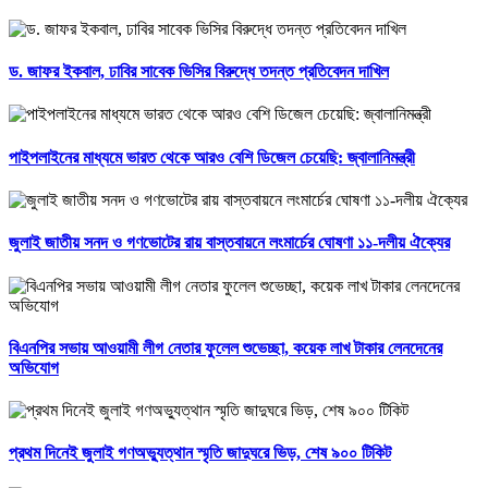
ড. জাফর ইকবাল, ঢাবির সাবেক ভিসির বিরুদ্ধে তদন্ত প্রতিবেদন দাখিল
পাইপলাইনের মাধ্যমে ভারত থেকে আরও বেশি ডিজেল চেয়েছি: জ্বালানিমন্ত্রী
জুলাই জাতীয় সনদ ও গণভোটের রায় বাস্তবায়নে লংমার্চের ঘোষণা ১১-দলীয় ঐক্যের
বিএনপির সভায় আওয়ামী লীগ নেতার ফুলেল শুভেচ্ছা, কয়েক লাখ টাকার লেনদেনের
অভিযোগ
প্রথম দিনেই জুলাই গণঅভ্যুত্থান স্মৃতি জাদুঘরে ভিড়, শেষ ৯০০ টিকিট