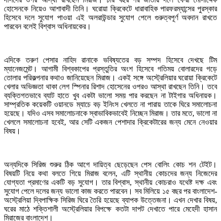
হোসেনকে নিয়েও আশাবাদী তিনি। ঘরোয়া ক্রিকেটে ধারাবাহিক পারফরম্যান্সের পুরস্কার
হিসেবে দলে সুযোগ পাওয়া এই অলরাউন্ডার সুযোগ পেলে গুরুত্বপূর্ণ অবদান রাখতে
পারবেন বলেই বিশ্বাস অধিনায়কের।
এদিকে তরুণ পেসার নাহিদ রানাকে ভবিষ্যতের বড় সম্পদ হিসেবে দেখছে টিম
ম্যানেজমেন্ট। আগামী বিশ্বকাপের প্রস্তুতির অংশ হিসেবে গতিময় বোলারদের গড়ে
তোলার পরিকল্পনার কথাও জানিয়েছেন মিরাজ। একই সঙ্গে অস্ট্রেলিয়ার ঘরোয়া ক্রিকেটে
খেলার অভিজ্ঞতা থাকা লেগ স্পিনার রিশাদ হোসেনের ওপরও আস্থা রাখছেন তিনি। তবে
ব্যক্তিগতভাবে ব্যাট হাতে খুব একটা ভালো সময় পার করছেন না টাইগার অধিনায়ক।
সাম্প্রতিক কয়েকটি ওয়ানডে ম্যাচে বড় ইনিংস খেলতে না পারায় তাকে ঘিরে সমালোচনা
হয়েছে। যদিও এসব সমালোচনাকে স্বাভাবিকভাবেই নিচ্ছেন মিরাজ। তার মতে, ভালো না
খেললে সমালোচনা হবেই, আর সেটি একজন পেশাদার ক্রিকেটারের জন্য মেনে নেওয়ার
বিষয়।
অন্যদিকে সিরিজ শুরুর ঠিক আগে দায়িত্ব ছেড়েছেন পেস বোলিং কোচ শন টেইট।
বিষয়টি নিয়ে কথা বলতে গিয়ে মিরাজ বলেন, এটি স্থানীয় কোচদের জন্য নিজেদের
যোগ্যতা প্রমাণের একটি বড় সুযোগ। তার বিশ্বাস, স্থানীয় কোচরাও যথেষ্ট দক্ষ এবং
সুযোগ পেলে দলের জন্য ভালো কাজ করতে পারবেন। সব মিলিয়ে ১৫ বছর পর বাংলাদেশ-
অস্ট্রেলিয়া দ্বিপাক্ষিক সিরিজ ঘিরে তৈরি হয়েছে ব্যাপক উত্তেজনা। এখন দেখার বিষয়,
ঘরের মাঠে শক্তিশালী অস্ট্রেলিয়ার বিপক্ষে কতটা দাপট দেখাতে পারে মেহেদী হাসান
মিরাজের বাংলাদেশ।