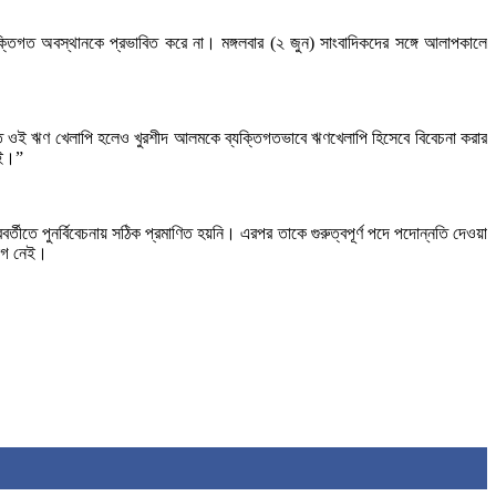
যক্তিগত অবস্থানকে প্রভাবিত করে না। মঙ্গলবার (২ জুন) সাংবাদিকদের সঙ্গে আলাপকালে
বর্তীতে ওই ঋণ খেলাপি হলেও খুরশীদ আলমকে ব্যক্তিগতভাবে ঋণখেলাপি হিসেবে বিবেচনা করার
েই।”
রবর্তীতে পুনর্বিবেচনায় সঠিক প্রমাণিত হয়নি। এরপর তাকে গুরুত্বপূর্ণ পদে পদোন্নতি দেওয়া
যোগ নেই।