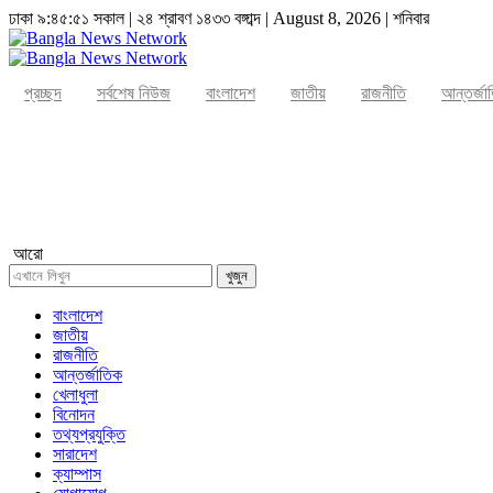
ঢাকা
৯:৪৫:৫২ সকাল
|
২৪ শ্রাবণ ১৪৩৩ বঙ্গাব্দ | August 8, 2026
|
শনিবার
প্রচ্ছদ
সর্বশেষ নিউজ
বাংলাদেশ
জাতীয়
রাজনীতি
আন্তর্জা
ার্টার
আরো
খুজুন
বাংলাদেশ
জাতীয়
রাজনীতি
আন্তর্জাতিক
খেলাধুলা
বিনোদন
তথ্যপ্রযুক্তি
সারাদেশ
ক্যাম্পাস