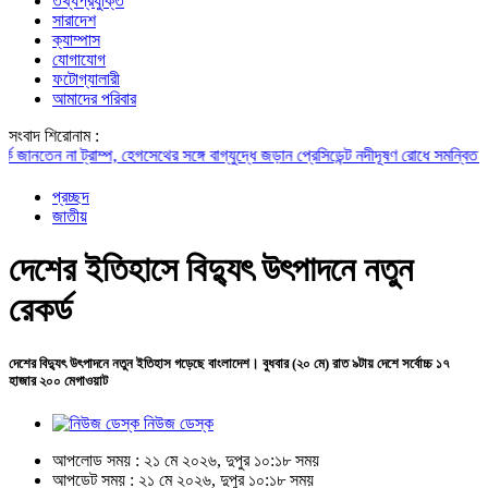
তথ্যপ্রযুক্তি
সারাদেশ
ক্যাম্পাস
যোগাযোগ
ফটোগ্যালারী
আমাদের পরিবার
সংবাদ শিরোনাম :
েন না ট্রাম্প, হেগসেথের সঙ্গে বাগ্‌যুদ্ধে জড়ান প্রেসিডেন্ট
নদীদূষণ রোধে সমন্বিত পদক্ষেপ 
প্রচ্ছদ
জাতীয়
দেশের ইতিহাসে বিদ্যুৎ উৎপাদনে নতুন
রেকর্ড
দেশের বিদ্যুৎ উৎপাদনে নতুন ইতিহাস গড়েছে বাংলাদেশ। বুধবার (২০ মে) রাত ৯টায় দেশে সর্বোচ্চ ১৭
হাজার ২০০ মেগাওয়াট
নিউজ ডেস্ক
আপলোড সময় : ২১ মে ২০২৬, দুপুর ১০:১৮ সময়
আপডেট সময় : ২১ মে ২০২৬, দুপুর ১০:১৮ সময়