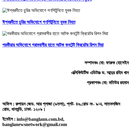
ঈশ্বরদীতে চুরির অভিযোগে গণপিটুনিতে যুবক নিহত
পরকীয়ার অভিযোগে গ্রামবাসীর হাতে আটক কনটেন্ট ক্রিয়েটর রিপন মিয়া
সম্পাদকঃ মো: ফারুক হোসেইন
এক্সিকিউটিভ এডিটরঃ ড. আব্দুর রহিম খান
প্রকাশকঃ মো: মতিউর রহমান
অফিস : রুপায়ন জেড. আর প্লাজা (৯তলা), প্লট- ৪৬,রোড নং- ৯/এ, সাতমসজিদ
রোড, ধানমন্ডি, ঢাকা- ১২০৯।
ইমেইল : info@banglann.com.bd,
banglanewsnetwork@gmail.com