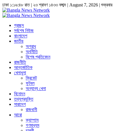
ঢাকা
১:১৬:৪৯ রাত
|
২৩ শ্রাবণ ১৪৩৩ বঙ্গাব্দ | August 7, 2026
|
শুক্রবার
প্রচ্ছদ
সর্বশেষ নিউজ
বাংলাদেশ
জাতীয়
অপরাধ
অর্থনীতি
বিশেষ প্রতিবেদন
রাজনীতি
আন্তর্জাতিক
খেলাধুলা
ক্রিকেট
ফুটবল
অন্যান্য খেলা
বিনোদন
তথ্যপ্রযুক্তি
সারাদেশ
রাজধানী
আরো
ক্যাম্পাস
গণমাধ্যম
চাকুরী