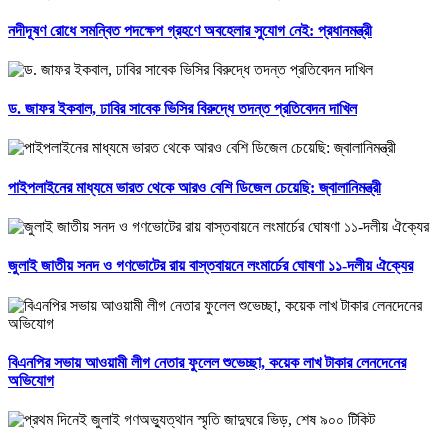
নদীদূষণ রোধে সমন্বিত পদক্ষেপ গ্রহণে অবহেলার সুযোগ নেই: প্রধানমন্ত্রী
ড. জাফর ইকবাল, ঢাবির সাবেক ভিসির বিরুদ্ধে তদন্ত প্রতিবেদন দাখিল
পাইপলাইনের মাধ্যমে ভারত থেকে আরও বেশি ডিজেল চেয়েছি: জ্বালানিমন্ত্রী
জুলাই জাতীয় সনদ ও গণভোটের রায় বাস্তবায়নে লংমার্চের ঘোষণা ১১-দলীয় ঐক্যের
বিএনপির সভায় আওয়ামী লীগ নেতার ফুলেল শুভেচ্ছা, কয়েক লাখ টাকার লেনদেনের
অভিযোগ