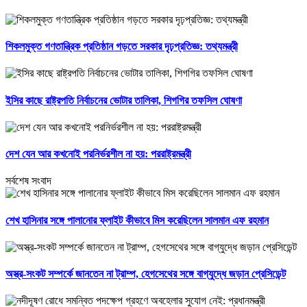
শিকলমুক্ত গণতান্ত্রিক প্রতিষ্ঠান গড়তে সরকার দৃঢ়প্রতিজ্ঞ: তথ্যমন্ত্রী
ইসির কাছে রাষ্ট্রপতি নির্বাচনের ভোটার তালিকা, শিগগির তফসিল ঘোষণা
দেশ যেন আর কখনোই পরনির্ভরশীল না হয়: পররাষ্ট্রমন্ত্রী
সর্বশেষ সংবাদ
শেখ হাসিনার সঙ্গে পালানোর ফ্লাইট কীভাবে মিস করেছিলেন সালমান এফ রহমান
অস্ত্র-সংকট সম্পর্কে জানতেন না ট্রাম্প, হেগসেথের সঙ্গে বাগ্‌যুদ্ধে জড়ান প্রেসিডেন্ট