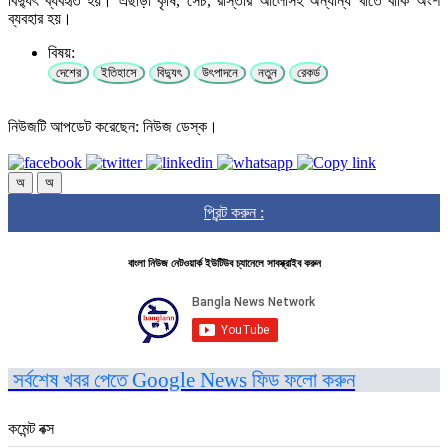
বিদ্যুৎ ব্যবহৃত হয়। এছাড়া কৃষি, সেচ, রাস্তার আলোসহ অন্যান্য খাতে বাকি অংশ
ব্যবহার হয়।
বিষয়:
দেশের
ইতিহাসে
বিদ্যুৎ
উৎপাদনে
নতুন
রেকর্ড
নিউজটি আপডেট করেছেন: নিউজ ডেস্ক।
অ
অ
প্রিন্ট করুন :
বাংলা নিউজ নেটওয়ার্ক ইউটিউব চ্যানেলে সাবস্ক্রাইব করুন
সর্বশেষ খবর পেতে Google News ফিড ফলো করুন
কমেন্ট বক্স