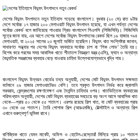
দেশের বিদ্যুৎ উৎপাদনে নতুন ইতিহাস গড়েছে বাংলাদেশ। বুধবার (২০ মে) রাত ৯টায়
দেশে সর্বোচ্চ ১৭ হাজার ২০০ মেগাওয়াট বিদ্যুৎ উৎপাদন হয়েছে, যা এখন পর্যন্ত দেশের
সর্বোচ্চ রেকর্ড বলে জানিয়েছে পাওয়ার গ্রিড বাংলাদেশ পিএলসি (পিজিসিবি)। পিজিসিবি
সূত্রে জানা যায়, এর আগে দেশের সর্বোচ্চ বিদ্যুৎ উৎপাদনের রেকর্ড ছিল ১৬ হাজার ৭৯৪
মেগাওয়াট, যা ২০২৫ সালের ২৩ জুলাই অর্জিত হয়েছিল। বিদ্যুৎ খাত সংশ্লিষ্টরা জানান,
সাধারণত সন্ধ্যার পর দেশের বিদ্যুৎ ব্যবহারে সর্বোচ্চ চাপ বা ‘পিক লোড’ তৈরি হয়।
বিশেষ করে গরমের সময় আবাসিক খাতে শীতাতপ নিয়ন্ত্রণ যন্ত্র (এসি), ফ্যান ও অন্যান্য
বৈদ্যুতিক সরঞ্জামের ব্যবহার বেড়ে যাওয়ায় চাহিদা উল্লেখযোগ্যভাবে বৃদ্ধি পায়।
বাংলাদেশ বিদ্যুৎ উন্নয়ন বোর্ডের তথ্য অনুযায়ী, দেশের মোট বিদ্যুৎ উৎপাদন সক্ষমতা
বর্তমানে ২৯ হাজার মেগাওয়াটেরও বেশি। তবে প্রকৃত উৎপাদন নির্ভর করে জ্বালানি
সরবরাহ, কেন্দ্রগুলোর রক্ষণাবেক্ষণ এবং দৈনন্দিন চাহিদার ওপর। খাতভিত্তিক ব্যবহারের
পরিসংখ্যান অনুযায়ী, দেশের মোট বিদ্যুৎ ব্যবহারের সবচেয়ে বড় অংশ আসে আবাসিক খাত
থেকে—প্রায় ৫০ থেকে ৫৫ শতাংশ। এরপর রয়েছে শিল্প খাত, যা মোট ব্যবহারের প্রায়
৩০ থেকে ৩৫ শতাংশ। তৈরি পোশাক শিল্প (আরএমজি), টেক্সটাইল ও অন্যান্য শিল্প
এখানে গুরুত্বপূর্ণ ভূমিকা রাখে।
বাণিজ্যিক খাতে যেমন মার্কেট, অফিস ও হোটেল-রেস্তোরাঁ মিলিয়ে প্রায় ১০ শতাংশ