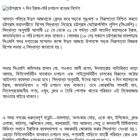
আসন্ন পবিত্র ঈদুল আজহাকে কেন্দ্র করে সড়কে শৃঙ্খলা ও নিরাপত্তা নিশ্চিত করতে
চট্টগ্রাম মহানগরীতে বিশেষ সিদ্ধান্ত নিয়েছে চট্টগ্রাম মেট্রোপলিটন পুলিশ (সিএমপি)।
সিদ্ধান্ত অনুযায়ী আগামী ২৫ মে থেকে ৩১ মে পর্যন্ত মোট সাতদিন মহাসড়কে ট্রাক,
কাভার্ডভ্যান ও লরি চলাচল বন্ধ থাকবে। সোমবার (১৮ মে) সকালে চট্টগ্রামের দামপাড়ায়
সিএমপি সদর দপ্তরের সম্মেলন কক্ষে ঈদুল আজহা উপলক্ষে সড়ক নিরাপত্তা বিষয়ক
বিশেষ সভায় এ সিদ্ধান্ত জানানো হয়।
সভায় সিএমপি কমিশনার হাসান মো. শওকত আলী বলেন, ঈদযাত্রায় অতিরিক্ত ভাড়া
আদায়, ফিটনেসবিহীন যানবাহন চলাচল এবং লাইসেন্সবিহীন চালকের বিরুদ্ধে কঠোর
আইনগত ব্যবস্থা নেওয়া হবে। সিদ্ধান্ত অনুযায়ী, ঈদের আগে ও পরে ৭ দিন মহাসড়কে
ট্রাক, কাভার্ডভ্যান ও লরি চলাচল বন্ধ থাকবে। তবে কোরবানির পশুবাহী যান,
নিত্যপ্রয়োজনীয় পণ্য, ওষুধ, বন্দর ও তৈরি পোশাক খাতের পরিবহন এই নিষেধাজ্ঞার
আওতার বাইরে থাকবে।
এ সময় নগরের গুরুত্বপূর্ণ পয়েন্ট—দামপাড়া, অলংকার মোড়, একে খান, ইপিজেড, বন্দর
এলাকা, কাঠগড়, অক্সিজেন মোড়, বহদ্দারহাট, শাহ আমানত সেতু ও কদমতলী টার্মিনালসহ
বিভিন্ন স্থানে ট্রাফিক ব্যবস্থাপনা ও নজরদারি জোরদার করার সিদ্ধান্ত নেওয়া হয়।
এছাড়া ফিটনেসবিহীন যানবাহন চলাচল বন্ধ, পণ্যবাহী গাড়িতে যাত্রী পরিবহন রোধ এবং