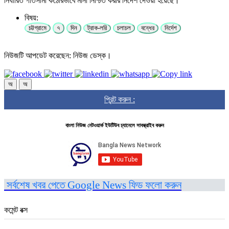
নির্ধারিত গতিসীমা কঠোরভাবে মানা নিশ্চিত করার নির্দেশ দেওয়া হয়েছে।
বিষয়:
চট্টগ্রামে
৭
দিন
ট্রাক-লরি
চলাচল
বন্ধের
নির্দেশ
নিউজটি আপডেট করেছেন: নিউজ ডেস্ক।
অ
অ
প্রিন্ট করুন :
বাংলা নিউজ নেটওয়ার্ক ইউটিউব চ্যানেলে সাবস্ক্রাইব করুন
সর্বশেষ খবর পেতে Google News ফিড ফলো করুন
কমেন্ট বক্স