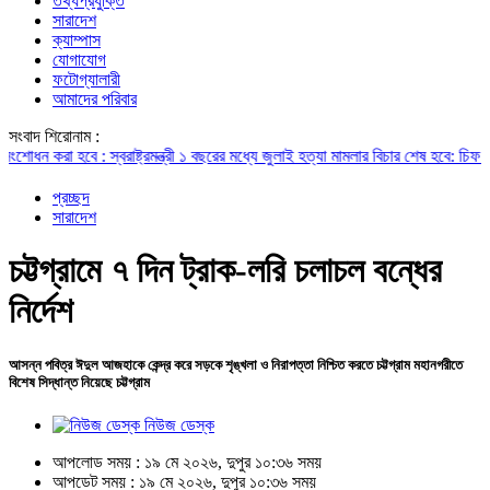
তথ্যপ্রযুক্তি
সারাদেশ
ক্যাম্পাস
যোগাযোগ
ফটোগ্যালারী
আমাদের পরিবার
সংবাদ শিরোনাম :
 হবে : স্বরাষ্ট্রমন্ত্রী
১ বছরের মধ্যে জুলাই হত্যা মামলার বিচার শেষ হবে: চিফ প্রসিক
প্রচ্ছদ
সারাদেশ
চট্টগ্রামে ৭ দিন ট্রাক-লরি চলাচল বন্ধের
নির্দেশ
আসন্ন পবিত্র ঈদুল আজহাকে কেন্দ্র করে সড়কে শৃঙ্খলা ও নিরাপত্তা নিশ্চিত করতে চট্টগ্রাম মহানগরীতে
বিশেষ সিদ্ধান্ত নিয়েছে চট্টগ্রাম
নিউজ ডেস্ক
আপলোড সময় : ১৯ মে ২০২৬, দুপুর ১০:৩৬ সময়
আপডেট সময় : ১৯ মে ২০২৬, দুপুর ১০:৩৬ সময়