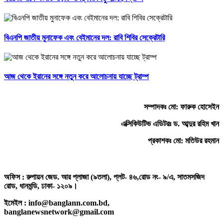
বিএনপি জাতীয় মুনাফেক এবং বেইমানের দল: রাবি শিবির সেক্রেটারি
আজ থেকে ইরানের সঙ্গে নতুন করে আলোচনায় যাচ্ছে ট্রাম্প
সম্পাদকঃ মো: ফারুক হোসেইন
এক্সিকিউটিভ এডিটরঃ ড. আব্দুর রহিম খান
প্রকাশকঃ মো: মতিউর রহমান
অফিস : রুপায়ন জেড. আর প্লাজা (৯তলা), প্লট- ৪৬,রোড নং- ৯/এ, সাতমসজিদ
রোড, ধানমন্ডি, ঢাকা- ১২০৯।
ইমেইল : info@banglann.com.bd,
banglanewsnetwork@gmail.com