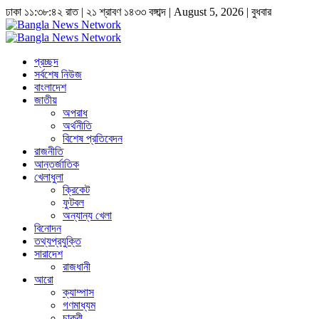
ঢাকা
১১:৩৮:৪২ রাত
|
২১ শ্রাবণ ১৪৩৩ বঙ্গাব্দ | August 5, 2026
|
বুধবার
প্রচ্ছদ
সর্বশেষ নিউজ
বাংলাদেশ
জাতীয়
অপরাধ
অর্থনীতি
বিশেষ প্রতিবেদন
রাজনীতি
আন্তর্জাতিক
খেলাধুলা
ক্রিকেট
ফুটবল
অন্যান্য খেলা
বিনোদন
তথ্যপ্রযুক্তি
সারাদেশ
রাজধানী
আরো
ক্যাম্পাস
গণমাধ্যম
চাকুরী