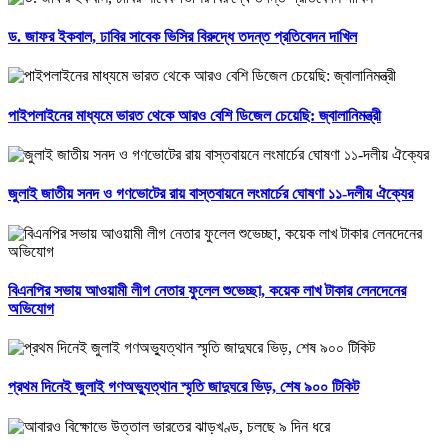
ড. জাফর ইকবাল, ঢাবির সাবেক ভিসির বিরুদ্ধে তদন্ত প্রতিবেদন দাখিল
পাইপলাইনের মাধ্যমে ভারত থেকে আরও বেশি ডিজেল চেয়েছি: জ্বালানিমন্ত্রী
জুলাই জাতীয় সনদ ও গণভোটের রায় বাস্তবায়নে লংমার্চের ঘোষণা ১১-দলীয় ঐক্যের
বিএনপির সভায় আওয়ামী লীগ নেতার ফুলেল শুভেচ্ছা, কয়েক লাখ টাকার লেনদেনের
অভিযোগ
প্রথম দিনেই জুলাই গণঅভ্যুত্থান স্মৃতি জাদুঘরে ভিড়, শেষ ৯০০ টিকিট