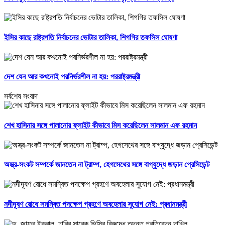
ইসির কাছে রাষ্ট্রপতি নির্বাচনের ভোটার তালিকা, শিগগির তফসিল ঘোষণা
দেশ যেন আর কখনোই পরনির্ভরশীল না হয়: পররাষ্ট্রমন্ত্রী
সর্বশেষ সংবাদ
শেখ হাসিনার সঙ্গে পালানোর ফ্লাইট কীভাবে মিস করেছিলেন সালমান এফ রহমান
অস্ত্র-সংকট সম্পর্কে জানতেন না ট্রাম্প, হেগসেথের সঙ্গে বাগ্‌যুদ্ধে জড়ান প্রেসিডেন্ট
নদীদূষণ রোধে সমন্বিত পদক্ষেপ গ্রহণে অবহেলার সুযোগ নেই: প্রধানমন্ত্রী