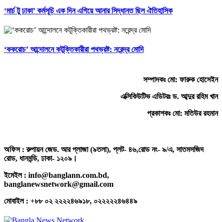
‘মার্চ টু ঢাকা’ কর্মসূচি এক দিন এগিয়ে আনার সিদ্ধান্ত ছিল ঐতিহাসিক
‘ককরোচ’ আন্দোলনে কটূক্তিকারীরা পথভ্রষ্ট: নরেন্দ্র মোদি
সম্পাদকঃ মো: ফারুক হোসেইন
এক্সিকিউটিভ এডিটরঃ ড. আব্দুর রহিম খান
প্রকাশকঃ মো: মতিউর রহমান
অফিস : রুপায়ন জেড. আর প্লাজা (৯তলা), প্লট- ৪৬,রোড নং- ৯/এ, সাতমসজিদ
রোড, ধানমন্ডি, ঢাকা- ১২০৯।
ইমেইল : info@banglann.com.bd,
banglanewsnetwork@gmail.com
মোবাইল : +৮৮ ০২ ২২২২৪৬৯১৮, ০২২২২২৪৬৪৪৯