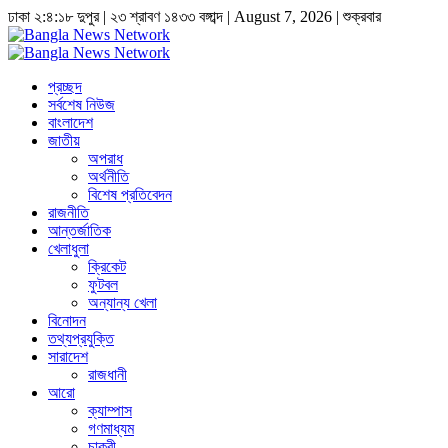
ঢাকা
২:৪:১৮ দুপুর
|
২৩ শ্রাবণ ১৪৩৩ বঙ্গাব্দ | August 7, 2026
|
শুক্রবার
প্রচ্ছদ
সর্বশেষ নিউজ
বাংলাদেশ
জাতীয়
অপরাধ
অর্থনীতি
বিশেষ প্রতিবেদন
রাজনীতি
আন্তর্জাতিক
খেলাধুলা
ক্রিকেট
ফুটবল
অন্যান্য খেলা
বিনোদন
তথ্যপ্রযুক্তি
সারাদেশ
রাজধানী
আরো
ক্যাম্পাস
গণমাধ্যম
চাকুরী